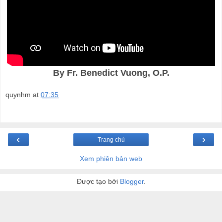
By Fr. Benedict Vuong, O.P.
quynhm
at
07:35
‹
›
Trang chủ
Xem phiên bản web
Được tạo bởi
Blogger
.