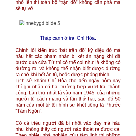
nhổ lên thì toàn bộ “trận đồ” không cần phá mà
sẽ tự vỡ.
Tháp canh ở trại Chí Hòa.
Chính lối kiến trúc “bát trận đồ” kỳ diệu đó mà
hầu hết các phạm nhân bị kết án nặng khi đã
bước qua cửa Tử thì có thể coi như là không có
đường ra, và không thể nhận biết được đường
ra chờ khi hết án tù, hoặc được phóng thích.
Lịch sử khám Chí Hòa cho đến ngày hôm nay
chỉ ghi nhận có hai trường hợp vượt trại thành
công. Lần thứ nhất là vào năm 1945, của những
người tù cách mạng và lần thứ hai, sau đó 50
năm của một tử tội hình sự khét tiếng là Phước
“Tám Ngón”.
Có cả triệu người đã bị nhốt vào đây mà hầu
như không thấy có người nào thoát ra được cả.
Theo nhiều nhà nghiên cứu tâm linh thì những