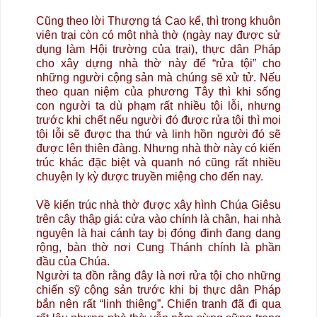
Cũng theo lời Thượng tá Cao kể, thì trong khuôn
viên trại còn có một nhà thờ (ngày nay được sử
dụng làm Hội trường của trại), thực dân Pháp
cho xây dựng nhà thờ này để “rửa tội” cho
những người cộng sản mà chúng sẽ xử tử. Nếu
theo quan niệm của phương Tây thì khi sống
con người ta dù phạm rất nhiều tội lỗi, nhưng
trước khi chết nếu người đó được rửa tội thì mọi
tội lỗi sẽ được tha thứ và linh hồn người đó sẽ
được lên thiên đàng. Nhưng nhà thờ này có kiến
trúc khác đặc biệt và quanh nó cũng rất nhiều
chuyện ly kỳ được truyền miệng cho đến nay.
Về kiến trúc nhà thờ được xây hình Chúa Giêsu
trên cây thập giá: cửa vào chính là chân, hai nhà
nguyện là hai cánh tay bị đóng đinh đang dang
rộng, bàn thờ nơi Cung Thánh chính là phần
đầu của Chúa.
Người ta đồn rằng đây là nơi rửa tội cho những
chiến sỹ cộng sản trước khi bị thực dân Pháp
bắn nên rất “linh thiêng”. Chiến tranh đã đi qua