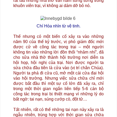
rất lâu nhưng nhà thờ vẫn nằm sừng sững trong
khuôn viên trại, vì không ai dám dỡ bỏ nó.
Chí Hòa nhìn từ vệ tinh.
Thế nhưng có một biến cố xảy ra vào những
năm 90 của thế kỷ trước, vị phó giám đốc mới
được cử về công tác trong trại – một người
không tin vào những lời đồn thổi “nhảm nhí”, đã
cho sửa nhà thờ thành hội trường nơi diễn ra
hội họp, hội nghị của trại. Nơi được người ta
sửa chữa đầu tiên là cửa vào (vị trí chân Chúa).
Người ta phá đi cửa cũ, mở một cái cửa đại hội
vào hội trường. Nhưng việc sửa chữa chỉ mới
được bắt đầu thì một sự cố lớn đã xảy ra, chỉ
trong một thời gian ngắn liên tiếp 5-6 cán bộ
công tác trong trại bị thiệt mạng vì những lý do
bất ngờ: tai nạn, súng cướp cò, đột tử…
Tất nhiên, rất có thể những tai nạn này xảy ra là
ngẫu nhiên, trùng hợp với thời gian sửa chữa