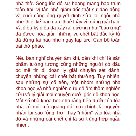
nhà thờ. Song lúc đó sự hoang mang bao trùm
toàn trại, vị tân phó giám đốc thật sự dao động
và cuối cùng ông quyết định sửa lại ngôi nhà
như thiết kế ban đầu, thuê thầy về cúng giải hạn.
Và điều kỳ diệu đã xảy ra, dường như “báo ứng”
đã được hóa giải, những vụ chết bất đắc kỳ tử
đã dừng lại hầu như ngay lập tức. Cán bộ toàn
trại thở phào.
Nếu bạn nghĩ chuyện âm khí, oán khí chỉ là sản
phầm tưởng tượng cũng những người có đầu
óc mê tín dị đoan lý giải chuyện sét đánh,
chuyện những cái chết bất thường. Tuy nhiên,
sau những sự cố trên, một nhóm những nhà
khoa học và nhà nghiên cứu đã âm thầm nghiên
cứu và lý giải mọi chuyện dưới góc độ khoa học.
Một số nhà khoa học cho rằng bên dưới của tòa
nhà có một mỏ quặng đó mới chính là nguyên
nhân tại sao “ông Trời” hay “nhắm” vào tòa nhà
đó và những cái chết chỉ là sự trùng hợp ngẫu
nhiên.