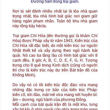
Đường hầm trong trại giam.
Nơi bị sét đánh nhiều nhất lại là tòa nhà quan
trọng nhất, tòa nhà hình bát giác nơi giam giữ
hàng ngàn phạm nhân. Toàn bộ khu nhà giam
này rộng bảy hécta.
Trại giam Chí Hòa (tên thường gọi là khám Chí
Hòa) được Pháp xây từ năm 1943, Kiến trúc của
Chí Hòa rất đặc biệt, do một kiến trúc sư người
Nhật thiết kế và xây dựng theo ngũ hành bát
quái. Nó cao ba tầng lầu có hình bát giác với 8
cạnh đều, 8 góc A, B, C, D, E, F, G, H. Tượng
trưng cho 8 quẻ trong Kinh dịch (cũng có người
thì cho là kiến trúc này dự trên Bát trận đồ của
Khổng Minh).
Do vậy nó có lối kiến trúc độc đáo: vừa mang
những đặc trưng cơ bản của kiến trúc Pháp:
kiên cố, kín đáo, mát mẻ vừa mang nét huyền bí:
âm – dương, ngũ hành của phương Đông.
Mỗi cạnh của bát quái trận đồ là một khu, lưng
xây bịt kín ở phía ngoài còn phía trong toàn song