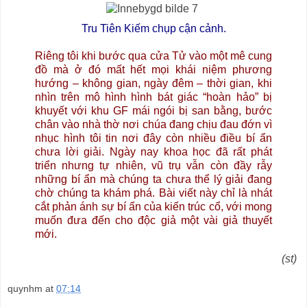
Tru Tiên Kiếm chụp cận cảnh.
Riêng tôi khi bước qua cửa Tử vào một mê cung
đồ mà ở đó mất hết mọi khái niệm phương
hướng – không gian, ngày đêm – thời gian, khi
nhìn trên mô hình hình bát giác “hoàn hảo” bị
khuyết với khu GF mái ngói bị san bằng, bước
chân vào nhà thờ nơi chúa đang chịu đau đớn vì
nhục hình tôi tin nơi đây còn nhiều điều bí ẩn
chưa lời giải. Ngày nay khoa học đã rất phát
triển nhưng tự nhiên, vũ trụ vẫn còn đầy rẫy
những bí ẩn mà chúng ta chưa thể lý giải đang
chờ chúng ta khám phá. Bài viết này chỉ là nhát
cắt phản ánh sự bí ẩn của kiến trúc cổ, với mong
muốn đưa đến cho độc giả một vài giả thuyết
mới.
(st)
quynhm
at
07:14