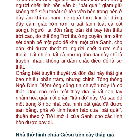
người chết linh hồn vẫn bị “bát quái” giam giữ
không thể siêu thoát cứ lởn vởn bên trong nên ở
đây âm khí rất nặng nề (quả thực khi tôi đứng
đây cảm giác rờn rợn, u uất lạnh toát cả cột
sống). Người ta đồn rằng oán khí bay lên thấu
trời cao, do thế ông Trời thường xuyên làm sấm
sét đánh bể một góc để khai một cửa Sanh, cho
oán khí được thoát ra, người chết được siêu
thoát. Tất nhiên, tất cả những đồn đại này chỉ là
truyền nhau, không ai dám chắc điều đó là sự
thật.
Chẳng biết truyền thuyết và đồn đại này thật giả
bao nhiêu phần trăm, nhưng chính Tổng thống
Ngô Đình Diệm ông cũng tin chuyện này là có
thật. Ông cho mời một thầy địa lý rất cao tay
nhằm hóa giải một phần “trận đồ” này. Và sau đó
một trong 8 nóc nhà của hình bát giác đã được
san bằng, phá vỡ tính hoàn hảo của “bát quái”,
thuận theo ý Trời mở 1 cửa Sanh cho các linh
hồn được bay đi.
Nhà thờ hình chúa Giêsu trên cây thập giá