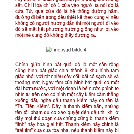
sắt. Chí Hòa chỉ có 1 cửa vào người ta nói đó là
cửa Tử, qua cửa đó là hệ thống đường hầm,
đường đi bên trong đều thiết kế theo cung vị nếu
không có người hướng dẫn thì một người đi vào
đó sẽ mất hết phương hướng giống như lọt vào
một mê cung đồ không thấy đường ra.
Chính giữa hình bát quái đồ là một sân rộng
cũng hình bát giác chia thành 8 khu hình tam
giác nhỏ, với rất nhiều cây cối, bãi cỏ sạch sẽ và
thoáng mát. Ngay tâm của hình bát quái có một
đài bơm nước, với một đoạn là bể nước phình to
nhìn từ trên cao có hình một cây kiếm cắm thẳng
xuống đất, nghe đâu thanh kiếm này có tên là
“Tru Tiên Kiếm”. Đây là thanh kiếm trấn, những
tên tội phạm dù có xảo quyệt đến đâu thì khi ở
đây mọi thủ đoạn của chúng cũng bị thanh kiếm
“linh” này hóa giải hết. Thanh kiếm này chính là
“trái tim” của của tòa nhà, nếu thanh kiếm này bị