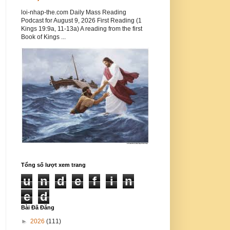
loi-nhap-the.com Daily Mass Reading
Podcast for August 9, 2026 First Reading (1
Kings 19:9a, 11-13a) A reading from the first
Book of Kings ...
Tổng số lượt xem trang
u
n
d
e
f
i
n
e
d
Bài Đã Đăng
►
2026
(111)