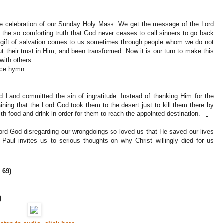
he celebration of our Sunday Holy Mass. We get the message of the Lord
 the so comforting truth that God never ceases to call sinners to go back
d gift of salvation comes to us sometimes through people whom we do not
 their trust in Him, and been transformed. Now it is our turn to make this
with others.
ance hymn.
d Land committed the sin of ingratitude. Instead of thanking Him for the
ining that the Lord God took them to the desert just to kill them there by
ith food and drink in order for them to reach the appointed destination.
rd God disregarding our wrongdoings so loved us that He saved our lives
Paul invites us to serious thoughts on why Christ willingly died for us
 69)
)