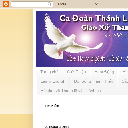
Trang chủ
Giới Thiệu
Hoạt Động
Hì
Learn English
Đời Sống Thánh Hiến
Sắ
Hỏi đáp về Thánh lễ và Thánh ca
Tìm Kiếm
22 tháng 3, 2014