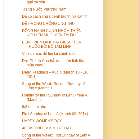
quá xa xôi!
Trăng Nước Phương Nam
Đã có cách chữa bệnh lão thị và cận thị!
ĐỀ PHÒNG CHỐNG UNG THƯ
ĐỒNG HÀNH CÙNG NHÓM THIỆN
NGUYỆN MUỐI MEN TẠI DI L...
BỆNH VIỆN ĐA KHOA GIÊSU: TOA
THUỐC BỒI BỔ TÂM LINH
Vào sa mạc để tìm lại chính mình
Đức Thánh Cha bắt đầu tuần tĩnh tâm
mùa chay
Daily Readings – Audio (March 10 - 16,
2014)
Song of the Week: Second Sunday of
Lent A (March 1...
Homily for the I Sunday of Lent - Year A
(March 9,...
9/3 rồi em nhé...
First Sunday of Lent A (March 09, 2014)
HAPPY WOMEN'S DAY
40 BÀI TĨNH TÂM MÙA CHAY
Song of the Week: First Sunday of Lent A