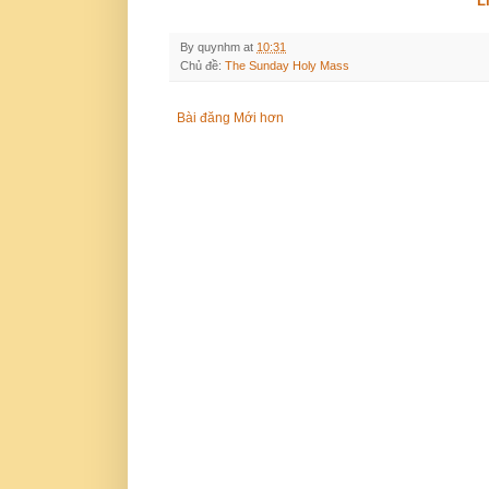
L
By
quynhm
at
10:31
Chủ đề:
The Sunday Holy Mass
Bài đăng Mới hơn