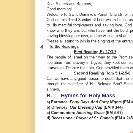
Dear Sisters and Brothers,
Good morning!
Welcome to Saint Dominic’s Parish Church for t
God on this Third Sunday of Lent which brings us
to His merciful forgiveness and saving love. Go
know who they are, but who have met the Lord, put
saving blessing our own, and be willing to share it 
Please all stand to join in the singing of the entr
b)
To the Readings
-
First Reading Ex 17:3-7
The people of Israel on their way to the Promise
liberation from slavery in Egypt, they kept compla
starvation. Despite their sin, God provided them w
-
Second Reading Rom 5:1-2.5-8
Can we have any good reason to doubt that the Lo
through the sacrifice of His Beloved Son? Saint 
sinners.
B.
Hymns for Holy Mass
a) Entrance:
Forty Days And Forty Nights
(EM #
b) Offertory:
Our Blessing Cup
(EM # 144)
c) Communion:
Amazing Grace
(EM # 67)
d) Recessional:
Prayer of St. Francis
(EM # 245