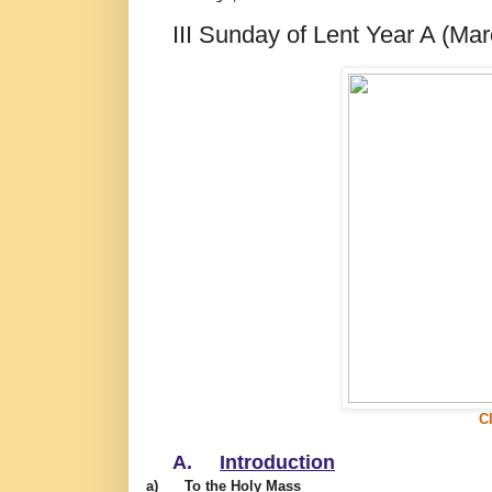
III Sunday of Lent Year A (Ma
C
A.
Introduction
a)
To the Holy Mass