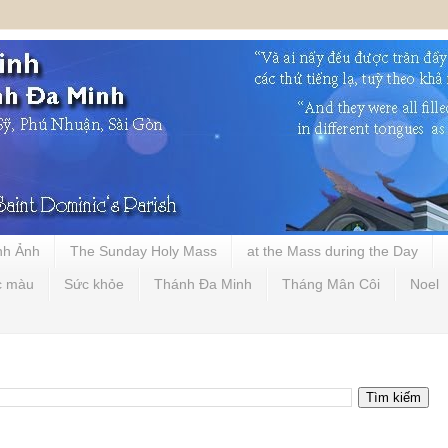
nh Ảnh
The Sunday Holy Mass
at the Mass during the Day
c màu
Sức khỏe
Thánh Đa Minh
Tháng Mân Côi
Noel