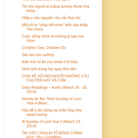
Tin cho người bị loãng xương, thoái hóa
khớp...
Hiệp ý cầu nguyện cho các thai nhi
Một nữ tu "cháy hết mình” trên sân khấu
The Voice ...
Cuộc sống chính là những gì bạn lựa
chọn
Children See, Children Do.
Già sao cho sướng
Kiến trúc bí ẩn của khám Chí Hòa
Hình ảnh trong hai ngày tĩnh tâm
CHIA XẺ VỚI MỌI NGƯỜI NHỮNG CÂU
CHUYỆN HAY VÀ CẢM ...
Daily Readings – Audio (March 24 - 30,
2014)
Homily for the Third Sunday of Lent -
Year A (Marc...
Hãy để ý khi dùng rau thân ống như
salad xoong
III Sunday of Lent Year A (March 23,
2014)
TIN VÀO CHÚA KI-TÔ BẰNG CHÍNH
ĐỨC TIN CỦA MÌNH