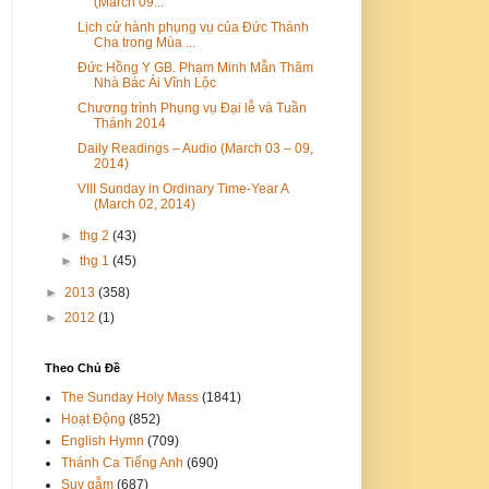
(March 09...
Lịch cử hành phụng vụ của Đức Thánh
Cha trong Mùa ...
Đức Hồng Y GB. Phạm Minh Mẫn Thăm
Nhà Bác Ái Vĩnh Lộc
Chương trình Phụng vụ Đại lễ và Tuần
Thánh 2014
Daily Readings – Audio (March 03 – 09,
2014)
VIII Sunday in Ordinary Time-Year A
(March 02, 2014)
►
thg 2
(43)
►
thg 1
(45)
►
2013
(358)
►
2012
(1)
Theo Chủ Đề
The Sunday Holy Mass
(1841)
Hoạt Động
(852)
English Hymn
(709)
Thánh Ca Tiếng Anh
(690)
Suy gẫm
(687)