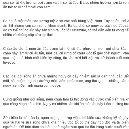
quả sẽ rất khó lường, bởi trứng và thịt so rất độc. Đã có nhiều trường hợp tử vo
ăn thịt so vì nhầm với con sam.
Ba ba là một món cao lương mỹ vị tại các nhà hàng Việt Nam. Tuy nhiên, chỉ 
ăn thịt những con còn sống, khỏe mạnh. Ba ba chết có nguy cơ gây ngộ độc rất
do cơ thể chúng lúc này sản sinh ra độc tố Histamine, có thể dẫn đến tử vong n
nhiều và không cấp cứu kịp thời.
Cháo ấu tẩu là món ăn đặc trưng tại một số địa phương miền núi phía Bắc. 
cháo này làm từ củ ấu tẩu, một loại củ rừng có chứa độc tố gây chết người. Phải
qua một quá trình chế biến kỳ công, ấu tẩu mới hết độc và trở thành một mó
tuyệt vời.
Các loại gỏi sống ẩn chứa những nguy cơ gây nhiễm sán lá gan nhỏ, dẫn đến
mật, sỏi hoặc ung thư đường mật, viêm phúc mạc, ung thư gan… những căn 
nguy hiểm đến tính mạng con người.
Cũng giống như gỏi sống, nem chua làm từ thịt động vật, được chế biến mà k
qua công đoạn nấu chín. Nguy cơ nhiễm sán khi ăn món ăn này luôn thường trự
Sứa biển là món ăn lạ, ngon miệng, nhưng việc chế biến sứa không kỹ sẽ gây
quả tai hại vì sứa sống chứa khá nhiều độc tố, có thể gây ngộ độc và tai biế
người ăn. Để bảo đảm an toàn, phải ngâm sứa qua ba lần trong nước muối và 