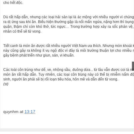
cho hết độc.
Dù rất hấp dẫn, nhưng các loại hải sản lại là ác mộng với nhiều người vì chún
ra dị ứng sau khi ăn. Biểu hiện thường gặp là nổi mẩn ngứa, nặng hơn thì bụn
quặn, thậm chí còn khó thở, tức ngực… Trong trường hợp xảy ra sốc phản vệ,
nhân có thể sẽ tử vong.
Tiết canh là món ăn được rất nhiều người Việt Nam ưa thích. Nhưng món khoái 
này cũng gây ra không ít vụ ngộ độc vì đây là môi trường thuận lợi cho nhiều
gây bệnh phát triển như giun, sán, vi khuẩn.
Các loài côn trùng như dế, ve, nhộng sầu, đuông dừa... từ lâu vẫn được coi là 
món ăn rất hấp dẫn. Tuy nhiên, các loại côn trùng này có thể bị nhiễm nấm độ
sinh, người ăn phải sẽ bị rối loạn tiêu hóa, hôn mê và dẫn đến tử vong.
(st)
quynhm
at
13:17