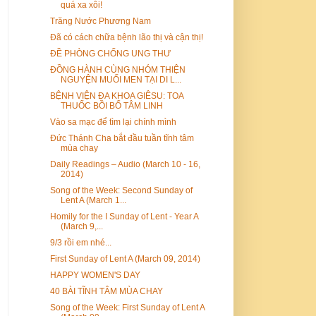
quá xa xôi!
Trăng Nước Phương Nam
Đã có cách chữa bệnh lão thị và cận thị!
ĐỀ PHÒNG CHỐNG UNG THƯ
ĐỒNG HÀNH CÙNG NHÓM THIỆN
NGUYỆN MUỐI MEN TẠI DI L...
BỆNH VIỆN ĐA KHOA GIÊSU: TOA
THUỐC BỒI BỔ TÂM LINH
Vào sa mạc để tìm lại chính mình
Đức Thánh Cha bắt đầu tuần tĩnh tâm
mùa chay
Daily Readings – Audio (March 10 - 16,
2014)
Song of the Week: Second Sunday of
Lent A (March 1...
Homily for the I Sunday of Lent - Year A
(March 9,...
9/3 rồi em nhé...
First Sunday of Lent A (March 09, 2014)
HAPPY WOMEN'S DAY
40 BÀI TĨNH TÂM MÙA CHAY
Song of the Week: First Sunday of Lent A