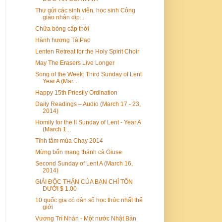
Thư gửi các sinh viên, học sinh Công
giáo nhân dịp...
Chữa bỏng cấp thời
Hành hương Tà Pao
Lenten Retreat for the Holy Spirit Choir
May The Erasers Live Longer
Song of the Week: Third Sunday of Lent
Year A (Mar...
Happy 15th Priestly Ordination
Daily Readings – Audio (March 17 - 23,
2014)
Homily for the II Sunday of Lent - Year A
(March 1...
Tĩnh tâm mùa Chay 2014
Mừng bổn mạng thánh cả Giuse
Second Sunday of Lent A (March 16,
2014)
GIẢI ĐỘC THẬN CỦA BẠN CHỈ TỐN
DƯỚI $ 1.00
10 quốc gia có dân số học thức nhất thế
giới
Vương Trí Nhàn - Một nước Nhật Bản