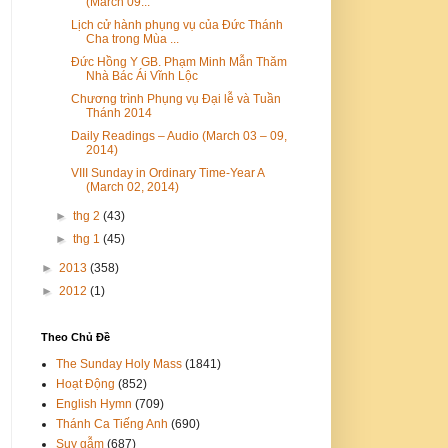
(March 09...
Lịch cử hành phụng vụ của Đức Thánh
Cha trong Mùa ...
Đức Hồng Y GB. Phạm Minh Mẫn Thăm
Nhà Bác Ái Vĩnh Lộc
Chương trình Phụng vụ Đại lễ và Tuần
Thánh 2014
Daily Readings – Audio (March 03 – 09,
2014)
VIII Sunday in Ordinary Time-Year A
(March 02, 2014)
►
thg 2
(43)
►
thg 1
(45)
►
2013
(358)
►
2012
(1)
Theo Chủ Đề
The Sunday Holy Mass
(1841)
Hoạt Động
(852)
English Hymn
(709)
Thánh Ca Tiếng Anh
(690)
Suy gẫm
(687)