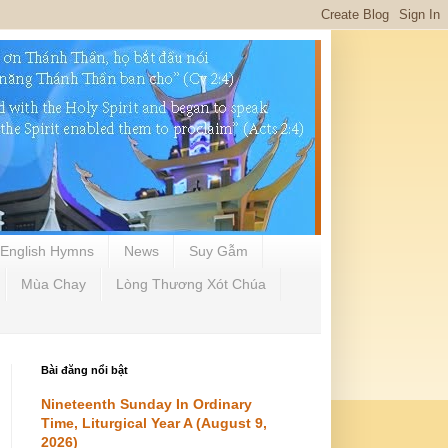
English Hymns
News
Suy Gẫm
Mùa Chay
Lòng Thương Xót Chúa
Bài đăng nổi bật
Nineteenth Sunday In Ordinary
Time, Liturgical Year A (August 9,
2026)