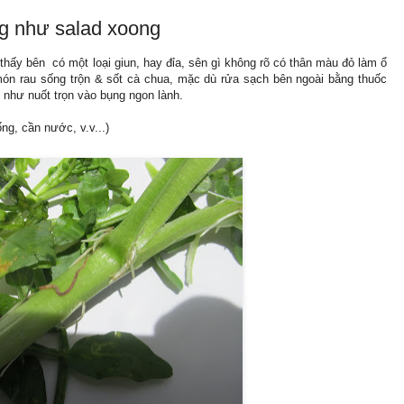
ng như salad xoong
 thấy bên có một loại giun, hay đỉa, sên gì không rõ có thân màu đỏ làm ổ
món rau sống trộn & sốt cà chua, mặc dù rửa sạch bên ngoài bằng thuốc
 như nuốt trọn vào bụng ngon lành.
ng, cần nước, v.v...)