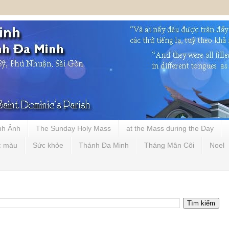
nh Ảnh
The Sunday Holy Mass
at the Mass during the Day
c màu
Sức khỏe
Thánh Đa Minh
Tháng Mân Côi
Noel