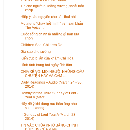
Tin cho người bị loãng xương, thoái hóa
khớp...
Hiệp ý cầu nguyện cho các thai nhi
Một nữ tu "cháy hết mình” trên sân khấu
The Voice ...
Cuộc sống chính là những gì bạn lựa
chọn
Children See, Children Do.
Già sao cho sướng
Kiến trúc bí ẩn của khám Chí Hòa
Hình ảnh trong hai ngày tĩnh tâm
CHIA XẺ VỚI MỌI NGƯỜI NHỮNG CÂU
CHUYỆN HAY VÀ CẢM ...
Daily Readings – Audio (March 24 - 30,
2014)
Homily for the Third Sunday of Lent -
Year A (Marc...
Hãy để ý khi dùng rau thân ống như
salad xoong
III Sunday of Lent Year A (March 23,
2014)
TIN VÀO CHÚA KI-TÔ BẰNG CHÍNH
ĐỨC TIN CỦA MÌNH