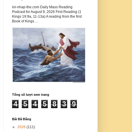
loi-nhap-the.com Daily Mass Reading
Podcast for August 9, 2026 First Reading (1
Kings 19:9a, 11-13a) A reading from the first
Book of Kings ...
Tổng số lượt xem trang
4
5
4
5
8
3
9
Bài Đã Đăng
►
2026
(111)