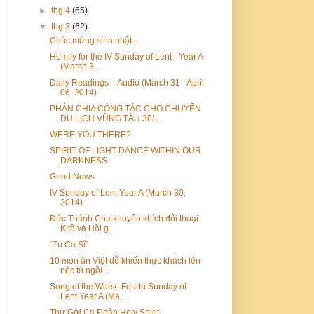
►
thg 4
(65)
▼
thg 3
(62)
Chúc mừng sinh nhật...
Homily for the IV Sunday of Lent - Year A
(March 3...
Daily Readings – Audio (March 31 - April
06, 2014)
PHÂN CHIA CÔNG TÁC CHO CHUYẾN
DU LỊCH VŨNG TÀU 30/...
WERE YOU THERE?
SPIRIT OF LIGHT DANCE WITHIN OUR
DARKNESS
Good News
IV Sunday of Lent Year A (March 30,
2014)
Đức Thánh Cha khuyến khích đối thoại
Kitô và Hồi g...
“Tu Ca Sĩ”
10 món ăn Việt dễ khiến thực khách lên
nóc tủ ngồi...
Song of the Week: Fourth Sunday of
Lent Year A (Ma...
Thư Gởi Ca Đoàn Holy Spirit