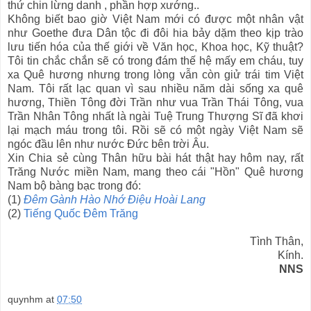
thứ chin lừng danh , phần hợp xướng..
Không biết bao giờ Việt Nam mới có được một nhân vật
như Goethe đưa Dân tộc đi đôi hia bảy dặm theo kịp trào
lưu tiến hóa của thế giới về Văn học, Khoa học, Kỹ thuật?
Tôi tin chắc chắn sẽ có trong đám thế hệ mấy em cháu, tuy
xa Quê hương nhưng trong lòng vẫn còn giử trái tim Việt
Nam. Tôi rất lạc quan vì sau nhiều năm dài sống xa quê
hương, Thiền Tông đời Trần như vua Trần Thái Tông, vua
Trần Nhân Tông nhất là ngài Tuệ Trung Thượng Sĩ đã khơi
lại mạch máu trong tôi. Rồi sẽ có một ngày Việt Nam sẽ
ngóc đầu lên như nước Đức bên trời Âu.
Xin Chia sẻ cùng Thân hữu bài hát thật hay hôm nay, rất
Trăng Nước miền Nam, mang theo cái "Hồn" Quê hương
Nam bộ bàng bạc trong đó:
(1)
Đêm Gành Hào Nhớ Điệu Hoài Lang
(2)
Tiếng Quốc Đêm Trăng
Tình Thân,
Kính.
NNS
quynhm
at
07:50