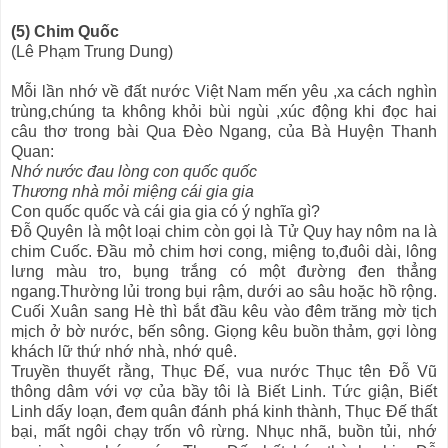
(5) Chim Quốc
(Lê Phạm Trung Dung)
Mỗi lần nhớ về đất nước Việt Nam mến yêu ,xa cách nghìn
trùng,chúng ta không khỏi bùi ngùi ,xúc động khi đọc hai
câu thơ trong bài Qua Đèo Ngang, của Bà Huyện Thanh
Quan:
Nhớ nước đau lòng con quốc quốc
Thương nhà mỏi miệng cái gia gia
Con quốc quốc và cái gia gia có ý nghĩa gì?
Đỗ Quyên là một loại chim còn gọi là Tử Quy hay nôm na là
chim Cuốc. Đầu mỏ chim hơi cong, miệng to,đuôi dài, lông
lưng màu tro, bụng trắng có một đường đen thẳng
ngang.Thường lủi trong bụi rậm, dưới ao sâu hoặc hồ rộng.
Cuối Xuân sang Hè thì bắt đầu kêu vào đêm trăng mờ tịch
mịch ở bờ nước, bến sông. Giọng kêu buồn thảm, gợi lòng
khách lữ thứ nhớ nhà, nhớ quê.
Truyền thuyết rằng, Thục Đế, vua nước Thục tên Đỗ Vũ
thông dâm với vợ của bầy tôi là Biết Linh. Tức giận, Biết
Linh dấy loạn, đem quân đánh phá kinh thành, Thục Đế thất
bại, mất ngôi chạy trốn vô rừng. Nhục nhã, buồn tủi, nhớ