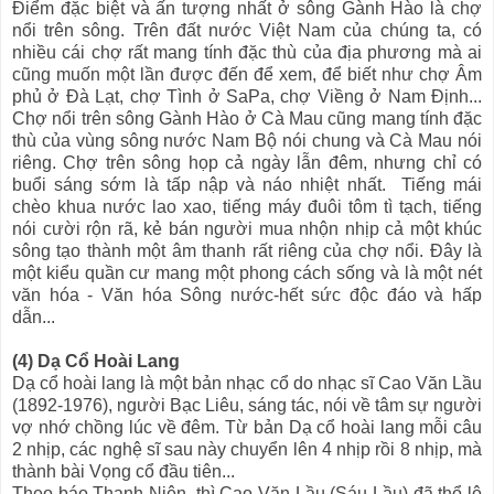
Điểm đặc biệt và ấn tượng nhất ở sông Gành Hào là chợ
nổi trên sông. Trên đất nước Việt Nam của chúng ta, có
nhiều cái chợ rất mang tính đặc thù của địa phương mà ai
cũng muốn một lần được đến để xem, để biết như chợ Âm
phủ ở Đà Lạt, chợ Tình ở SaPa, chợ Viềng ở Nam Định...
Chợ nổi trên sông Gành Hào ở Cà Mau cũng mang tính đặc
thù của vùng sông nước Nam Bộ nói chung và Cà Mau nói
riêng. Chợ trên sông họp cả ngày lẫn đêm, nhưng chỉ có
buổi sáng sớm là tấp nập và náo nhiệt nhất. Tiếng mái
chèo khua nước lao xao, tiếng máy đuôi tôm tì tạch, tiếng
nói cười rộn rã, kẻ bán người mua nhộn nhịp cả một khúc
sông tạo thành một âm thanh rất riêng của chợ nổi. Đây là
một kiểu quần cư mang một phong cách sống và là một nét
văn hóa - Văn hóa Sông nước-hết sức độc đáo và hấp
dẫn...
(4) Dạ Cổ Hoài Lang
Dạ cổ hoài lang là một bản nhạc cổ do nhạc sĩ Cao Văn Lầu
(1892-1976), người Bạc Liêu, sáng tác, nói về tâm sự người
vợ nhớ chồng lúc về đêm. Từ bản Dạ cổ hoài lang mỗi câu
2 nhịp, các nghệ sĩ sau này chuyển lên 4 nhịp rồi 8 nhịp, mà
thành bài Vọng cổ đầu tiên...
Theo báo Thanh Niên, thì Cao Văn Lầu (Sáu Lầu) đã thổ lộ