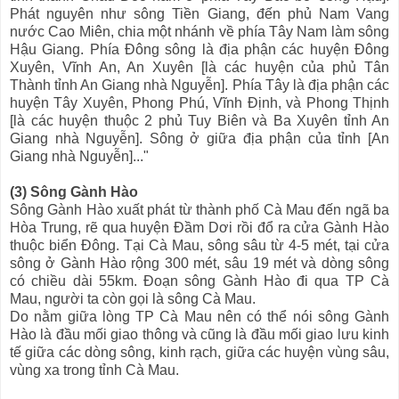
Phát nguyên như sông Tiền Giang, đến phủ Nam Vang
nước Cao Miên, chia một nhánh về phía Tây Nam làm sông
Hậu Giang. Phía Đông sông là địa phận các huyện Đông
Xuyên, Vĩnh An, An Xuyên [là các huyện của phủ Tân
Thành tỉnh An Giang nhà Nguyễn]. Phía Tây là địa phận các
huyện Tây Xuyên, Phong Phú, Vĩnh Định, và Phong Thịnh
[là các huyện thuộc 2 phủ Tuy Biên và Ba Xuyên tỉnh An
Giang nhà Nguyễn]. Sông ở giữa địa phận của tỉnh [An
Giang nhà Nguyễn]..."
(3) Sông Gành Hào
Sông Gành Hào xuất phát từ thành phố Cà Mau đến ngã ba
Hòa Trung, rẽ qua huyện Đầm Dơi rồi đổ ra cửa Gành Hào
thuộc biển Đông. Tại Cà Mau, sông sâu từ 4-5 mét, tại cửa
sông ở Gành Hào rộng 300 mét, sâu 19 mét và dòng sông
có chiều dài 55km. Đoạn sông Gành Hào đi qua TP Cà
Mau, người ta còn gọi là sông Cà Mau.
Do nằm giữa lòng TP Cà Mau nên có thể nói sông Gành
Hào là đầu mối giao thông và cũng là đầu mối giao lưu kinh
tế giữa các dòng sông, kinh rạch, giữa các huyện vùng sâu,
vùng xa trong tỉnh Cà Mau.