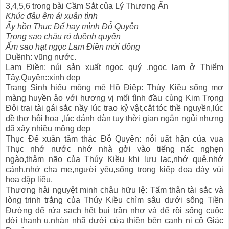
3,4,5,6 trong bài Cầm Sắt của Lý Thương Ẩn
Khúc đâu êm ái xuân tình
Ấy hồn Thục Đế hay mình Đỗ Quyên
Trong sao châu rỏ duềnh quyên
Ấm sao hạt ngọc Lam Điền mới đông
Duềnh: vũng nước.
Lam Điền: núi sản xuất ngọc quý ,ngọc lam ở Thiểm
Tây.Quyên::xinh đẹp
Trang Sinh hiểu mộng mê Hồ Điệp: Thúy Kiều sống mơ
màng huyền ảo với hương vị mối tình đầu cùng Kim Trọng
Đôi trai tài gái sắc nầy lúc trao kỷ vật,cắt tóc thề nguyền,lúc
đề thơ hội họa ,lúc đánh đàn tuy thời gian ngắn ngủi nhưng
đã xây nhiều mộng đẹp
Thục Đế xuân tâm thác Đỗ Quyên: nỗi uất hận của vua
Thục nhớ nước nhớ nhà gởi vào tiếng nấc nghẹn
ngào,thảm não của Thúy Kiều khi lưu lạc,nhớ quê,nhớ
cảnh,nhớ cha mẹ,người yêu,sống trong kiếp đọa đày vùi
hoa dập liẽu.
Thương hải nguyệt minh châu hữu lệ: Tấm thân tài sắc và
lòng trinh trắng của Thúy Kiều chìm sâu dưới sông Tiền
Đường đế rửa sạch hết bụi trần nhơ và để rồi sống cuộc
đời thanh u,nhàn nhã dưới cửa thiền bên cạnh ni cô Giác