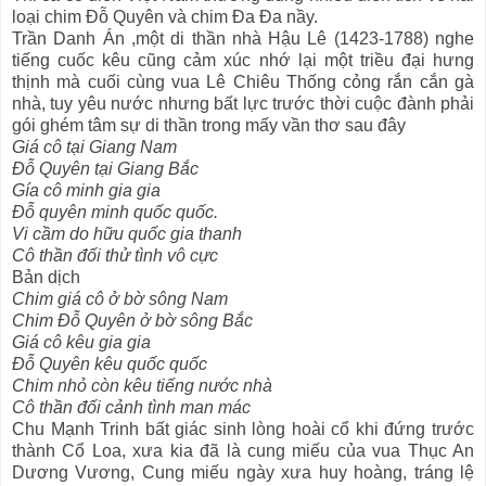
loại chim Đỗ Quyên và chim Đa Đa nầy.
Trần Danh Án ,một di thần nhà Hậu Lê (1423-1788) nghe
tiếng cuốc kêu cũng cảm xúc nhớ lại một triều đại hưng
thịnh mà cuối cùng vua Lê Chiêu Thống cỏng rắn cắn gà
nhà, tuy yêu nước nhưng bất lực trước thời cuộc đành phải
gói ghém tâm sự di thần trong mấy vần thơ sau đây
Giá cô tại Giang Nam
Đỗ Quyên tại Giang Bắc
Gía cô minh gia gia
Đỗ quyên minh quốc quốc.
Vi cầm do hữu quốc gia thanh
Cô thần đối thử tình vô cực
Bản dịch
Chim giá cô ở bờ sông Nam
Chim Đỗ Quyên ở bờ sông Bắc
Giá cô kêu gia gia
Đỗ Quyên kêu quốc quốc
Chim nhỏ còn kêu tiếng nước nhà
Cô thần đối cảnh tình man mác
Chu Mạnh Trinh bất giác sinh lòng hoài cổ khi đứng trước
thành Cổ Loa, xưa kia đã là cung miếu của vua Thục An
Dương Vương, Cung miếu ngày xưa huy hoàng, tráng lệ