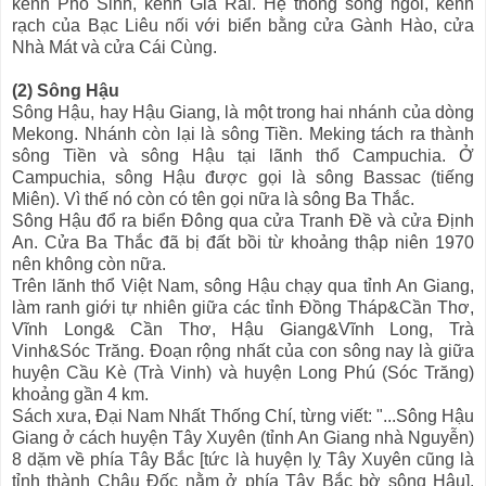
kênh Phó Sinh, kênh Giá Rai. Hệ thống sông ngòi, kênh
rạch của Bạc Liêu nối với biển bằng cửa Gành Hào, cửa
Nhà Mát và cửa Cái Cùng.
(2) Sông Hậu
Sông Hậu, hay Hậu Giang, là một trong hai nhánh của dòng
Mekong. Nhánh còn lại là sông Tiền. Meking tách ra thành
sông Tiền và sông Hậu tại lãnh thổ Campuchia. Ở
Campuchia, sông Hậu được gọi là sông Bassac (tiếng
Miên). Vì thế nó còn có tên gọi nữa là sông Ba Thắc.
Sông Hậu đổ ra biển Đông qua cửa Tranh Đề và cửa Định
An. Cửa Ba Thắc đã bị đất bồi từ khoảng thập niên 1970
nên không còn nữa.
Trên lãnh thổ Việt Nam, sông Hậu chạy qua tỉnh An Giang,
làm ranh giới tự nhiên giữa các tỉnh Đồng Tháp&Cần Thơ,
Vĩnh Long& Cần Thơ, Hậu Giang&Vĩnh Long, Trà
Vinh&Sóc Trăng. Đoạn rộng nhất của con sông nay là giữa
huyện Cầu Kè (Trà Vinh) và huyện Long Phú (Sóc Trăng)
khoảng gần 4 km.
Sách xưa, Đại Nam Nhất Thống Chí, từng viết: "...Sông Hậu
Giang ở cách huyện Tây Xuyên (tỉnh An Giang nhà Nguyễn)
8 dặm về phía Tây Bắc [tức là huyện lỵ Tây Xuyên cũng là
tỉnh thành Châu Đốc nằm ở phía Tây Bắc bờ sông Hậu].