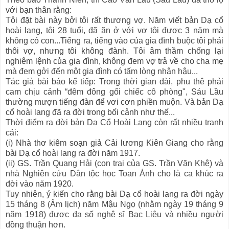
với bạn thân rằng:
Tôi đặt bài này bởi tôi rất thương vợ. Năm viết bản Dạ cổ
hoài lang, tôi 28 tuổi, đã ăn ở với vợ tôi được 3 năm mà
không có con...Tiếng ra, tiếng vào của gia đình buộc tôi phải
thôi vợ, nhưng tôi không đành. Tôi âm thầm chống lại
nghiêm lệnh của gia đình, không đem vợ trả về cho cha mẹ
mà đem gởi đến một gia đình có tấm lòng nhân hậu...
Tác giả bài báo kể tiếp: Trong thời gian dài, phu thê phải
cam chịu cảnh “đêm đông gối chiếc cô phòng", Sáu Lầu
thường mượn tiếng đàn để vơi cơn phiền muộn. Và bản Dạ
cổ hoài lang đã ra đời trong bối cảnh như thế...
Thời điểm ra đời bản Dạ Cổ Hoài Lang còn rất nhiều tranh
cải:
(i) Nhà thơ kiêm soạn giả Cải lương Kiên Giang cho rằng
bài Dạ cổ hoài lang ra đời năm 1917.
(ii) GS. Trần Quang Hải (con trai của GS. Trần Văn Khê) và
nhà Nghiên cứu Dân tộc học Toan Ánh cho là ca khúc ra
đời vào năm 1920.
Tuy nhiên, ý kiến cho rằng bài Dạ cổ hoài lang ra đời ngày
15 tháng 8 (Âm lịch) năm Mậu Ngọ (nhằm ngày 19 tháng 9
năm 1918) được đa số nghệ sĩ Bạc Liêu và nhiều người
đồng thuận hơn.