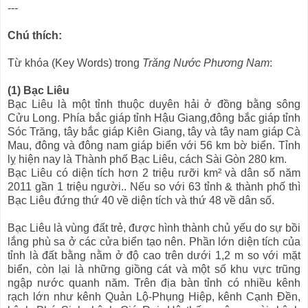
---
Chú thích:
Từ khóa (Key Words) trong
Trăng Nước Phương Nam
:
(1) Bạc Liêu
Bạc Liêu là một tỉnh thuộc duyên hải ở đồng bằng sông
Cửu Long. Phía bắc giáp tỉnh Hậu Giang,đông bắc giáp tỉnh
Sóc Trăng, tây bắc giáp Kiên Giang, tây và tây nam giáp Cà
Mau, đông và đông nam giáp biển với 56 km bờ biển. Tỉnh
lỵ hiện nay là Thành phố Bạc Liêu, cách Sài Gòn 280 km.
Bạc Liêu có diện tích hơn 2 triệu rưỡi km² và dân số năm
2011 gần 1 triệu người.. Nếu so với 63 tỉnh & thành phố thì
Bạc Liêu đứng thứ 40 về diện tích và thứ 48 về dân số.
Bạc Liêu là vùng đất trẻ, được hình thành chủ yếu do sự bồi
lắng phù sa ở các cửa biển tạo nên. Phần lớn diện tích của
tỉnh là đất bằng nằm ở độ cao trên dưới 1,2 m so với mặt
biển, còn lại là những giồng cát và một số khu vực trũng
ngập nước quanh năm. Trên địa bàn tỉnh có nhiều kênh
rạch lớn như kênh Quản Lộ-Phụng Hiệp, kênh Cạnh Đền,