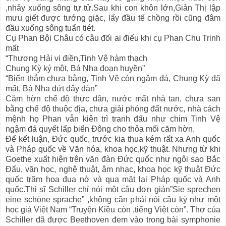
,nhảy xuống sông tự tử.Sau khi con khôn lớn,Giản Thị lập
mưu giết được tướng giặc, lấy đầu tế chồng rồi cũng đâm
đầu xuống sông tuẩn tiét.
Cụ Phan Bội Châu có câu đối ai điếu khi cụ Phan Chu Trinh
mất
“Thương Hải vi điền,Tinh Vệ hàm thạch
Chung Kỳ ký một, Bá Nha đoạn huyền”
“Biển thẳm chưa bằng, Tinh Vệ còn ngậm đá, Chung Kỳ đã
mất, Bá Nha đứt dây đàn”
Căm hờn chế độ thực dân, nước mất nhà tan, chưa san
bằng chế độ thuộc địa, chưa giải phóng đất nước, nhà cách
mệnh họ Phan vẫn kiên trì tranh đấu như chim Tinh Vệ
ngậm đá quyết lấp biển Đông cho thỏa mối căm hờn.
Để kết luận, Đức quốc, trước kia thua kém rất xa Anh quốc
và Pháp quốc về Văn hóa, khoa học,kỹ thuật. Nhưng từ khi
Goethe xuất hiện trên văn đàn Đức quốc như ngôi sao Bắc
Đẩu, văn học, nghệ thuật, âm nhạc, khoa học kỹ thuật Đức
quốc trăm hoa đua nở và qua mặt lại Pháp quốc và Anh
quốc.Thi sĩ Schiller chỉ nói một câu đơn giản”Sie sprechen
eine schöne sprache” ,không cần phải nói cầu kỳ như một
học giả Việt Nam “Truyện Kiều còn ,tiếng Việt còn”. Thơ của
Schiller đã được Beethoven đem vào trong bài symphonie