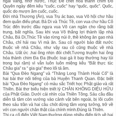
ngai vàng, nhớ nước, Thục Đế chết hóa thành chim Đỗ
Quyên ngày đêm kêu “cuốc, cuốc” hay “quốc, quốc”. Quốc,
quốc do mượn âm cuốc, cuốc.
Đời nhà Thương (Ân), vua Trụ ác bạo, vua Võ hội chư hầu
đem quân điếu phạt. Bá Di và Thúc Tề, con vua chư hầu Cô
Trúc đến trước đầu ngựa vua Võ can ngăn cho rằng bất
trung, bất nghĩa. Sau khi vua Võ thắng lợi thành lập nhà
Châu, Bá Di,Thúc Tề vào rừng núi ở, thề không ăn gạo nhà
Châu, chỉ hái rau Vi mà ăn. Sau có người bảo đất nước
thuộc về nhà Châu, như vậy rau cỏ cũng thuộc về nhà
Châu. Uất ức .hai ông nhịn đói chết.Tương truyền hai ông
hóa thành chim Đa Đa (thuộc loại gà ít bay thường hay lủi
trong bụi rậm) vì vẫn luôn luôn miệng kêu “Bất thực túc
Châu gia” ra “ gia gia” theo lối tá âm.
Bài “Qua Đèo Ngang” và “Thăng Long Thành Hoài Cổ” là
hai bài thơ nổi tiếng của bà Huyện Thanh Quan. Đặc biệt
bài “Qua Đèo Ngang” có màu sắc Triết học Phật giáo và rất
Thiền. Bài thơ biểu hiện triết lý CHÂN KHÔNG DIỆU HỮU
của Phật Giáo. Dưới cái nhìn của Thiền Tông. Sáu câu đầu
diễn tả tâm còn vướng vào cảnh vật bên ngoài, bị lôi cuốn
theo sáu trần và hai câu chót dừng tâm vọng tưởng, trở về
với con người chân thật của chính mình.Đúng là Thiền.
Thi ca cổ điển Việt Nam thường dùng nhiều điển tích về hai