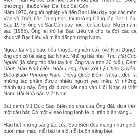
phương) , thuộc Viện Đại học Sài Gòn.
Năm 1970, ông tốt nghiệp và đến Bạc Liêu dạy học các môn
Văn và Triết, bậc Trung học, tại trường Công lập Bạc Liêu.
Sau 1975, ông về Sài Gòn dạy học, rồi làm báo. Mười năm
sau (1985), Ông lại trở lại Bạc Liêu và cho ra đời các ca
khúc về Bạc Liêu và miền đất phương Nam.
Ngoài tài viết: báo, tiểu thuyết, nghiên cứu (về Kim Dung),
ông còn có tài sáng tác Nhạc. Những bài như:
Thu, Hát Cho
Người
(là sáng tác đầu tay khi Ông vừa tròn 20 tuổi),
Đêm
Gành Hào Nhớ Điệu Hoài Lang, Đau Xót Lý Chim Quyên,
Điệu Buồn Phương Nam, Tiếng Quốc Đêm Trăng
…đều là
những tác phẩm được nhiều người yêu mến. Vì những
thành tựu này, Ông đã được kết nạp vào Hội Nhạc sĩ Việt
Nam, Hội Nhà báo Việt Nam.
Bút danh Vũ Đức Sao Biển do cha của Ông đặt, dựa trên
một câu hát: Có một vì sao long lanh lẻ loi trên biển vắng...
Hầu hết những sáng tác của Sao Biển đều mang những nỗi
buồn man mác, mỗi bài là một nỗi buồn riêng biệt.