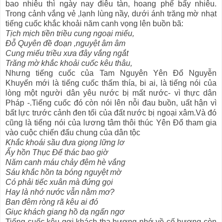
bao nhiêu thì ngày nay điêu tàn, hoang phế bấy nhiêu.
Trong cảnh vắng vẻ ,lạnh lùng nầy, dưới ánh trăng mờ nhạt
tiếng cuốc khắc khoải năm canh vọng lên buồn bã:
Tịch mịch tiền triều cung ngoại miếu,
Đỗ Quyên đề đoạn ,nguyệt âm âm
Cung miếu triều xưa đây vắng ngắt
Trăng mờ khắc khoải cuốc kêu thâu,
Nhưng tiếng cuốc của Tam Nguyên Yên Đổ Nguyễn
Khuyến mới là tiếng cuốc thấm thía, bi ai, là tiếng nói của
lòng một người dân yêu nước bị mất nước- vì thực dân
Pháp -.Tiếng cuốc đó còn nói lên nỗi đau buồn, uất hận vì
bất lực trước cảnh đen tối của đất nước bị ngoại xâm.Và đó
cũng là tiếng nói của lương tâm thôi thúc Yên Đổ tham gia
vào cuộc chiến đấu chung của dân tộc
Khắc khoái sầu đưa giọng lững lơ
Ấy hồn Thục Đế thác bao giờ
Năm canh máu chảy đêm hè vắng
Sáu khắc hồn ta bóng nguyệt mờ
Có phải tiếc xuân mà đứng gọi
Hay là nhớ nước vẫn nằm mơ?
Ban đêm ròng rã kêu ai đó
Giục khách giang hồ dạ ngẩn ngơ
Tiếng cuốc kêu gợi khách tha hương nhớ về cố hương còn