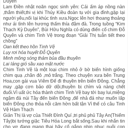
Duyên
Lam Điền nhật noãn ngọc sinh yên: Cái ấm áp nồng nàn
,thắm thiết,thi vị khi Thúy Kiều đoàn tụ với gia đình,gặp lại
người yêu,nối lại khúc tình xưa.Ngọc lên hơi thoang thoảng
như ái tình lên hương thấm thía đậm đà.
Trong tuồng “Kim
Thạch Kỳ Duyên”, Bùi Hữu Nghĩa có dùng điển cố chim Đỗ
Quyên và chim Tinh Vệ trong đoạn “Giải Thị tuẫn tiết theo
chồng”
Oan kết theo hồn Tinh Vệ
Lụy rơi hóa huyết Đỗ Quyên
Minh mông sóng thảm bủa đầu thuyền
Lai láng gió sầu xao mặt nước
Chim Tinh Vệ là một loại chim nhỏ ở bờ biển hình giống
chim quạ ,chân đỏ ,mỏ trắng. Theo chuyện xưa bên Trung
Hoa,con gái vua Viêm Đế đi thuyền trên biển Đông. Chẳng
may ,gặp cơn bảo dữ dội,thuyền bị chìm và nàng chết
đuối.Vì uất ức hóa thành chim Tinh Vệ bay tới bay lui,miệng
ngậm đá núi Tây đến biển Đông ,để nhả đá như muốn lấp
biển Đông cho thỏa nỗi căm hờn bất tận Vì thế có câu Tinh
Vệ Hàm Thạch
Giản Thị là vợ của Thiết Đình Quí ,tri phủ phủ Tây An(Thiểm
Tây)bị tướng giặc Tiêu Hóa Long bắt sống.Sau khi nhắn tin
cho vợ đang mang thai hãy cố gắng nhịn nhục nuôi con