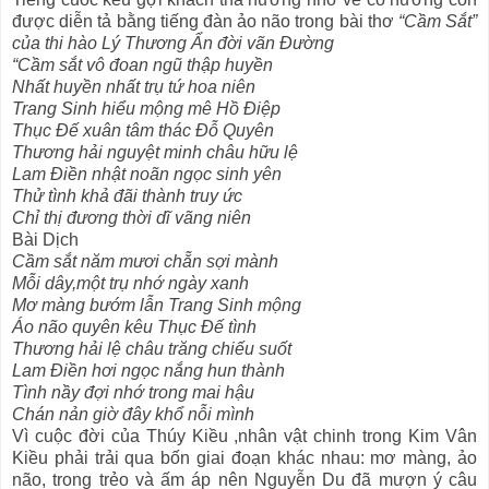
được diễn tả bằng tiếng đàn ảo não trong bài thơ
“Cầm Sắt”
của thi hào Lý Thương Ẩn đời vãn Đường
“Cầm sắt vô đoan ngũ thập huyền
Nhất huyền nhất trụ tứ hoa niên
Trang Sinh hiểu mộng mê Hồ Điệp
Thục Đế xuân tâm thác Đỗ Quyên
Thương hải nguyệt minh châu hữu lệ
Lam Điền nhật noãn ngọc sinh yên
Thử tình khả đãi thành truy ức
Chỉ thị đương thời dĩ vãng niên
Bài Dịch
Cầm sắt năm mươi chẵn sợi mành
Mỗi dây,một trụ nhớ ngày xanh
Mơ màng bướm lẫn Trang Sinh mộng
Áo não quyên kêu Thục Đế tình
Thương hải lệ châu trăng chiếu suốt
Lam Điền hơi ngọc nắng hun thành
Tình nầy đợi nhớ trong mai hậu
Chán nản giờ đây khổ nỗi mình
Vì cuộc đời của Thúy Kiều ,nhân vật chinh trong Kim Vân
Kiều phải trải qua bốn giai đoạn khác nhau: mơ màng, ảo
não, trong trẻo và ấm áp nên Nguyễn Du đã mượn ý câu