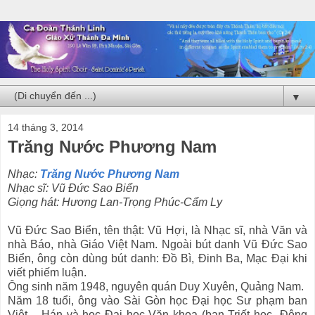
▼
14 tháng 3, 2014
Trăng Nước Phương Nam
Nhạc:
Trăng Nước Phương Nam
Nhạc sĩ: Vũ Đức Sao Biển
Giọng hát: Hương Lan-Trọng Phúc-Cẩm Ly
Vũ Đức Sao Biển, tên thật: Vũ Hợi, là Nhạc sĩ, nhà Văn và
nhà Báo, nhà Giáo Việt Nam. Ngoài bút danh Vũ Đức Sao
Biển, ông còn dùng bút danh: Đồ Bì, Đinh Ba, Mạc Đại khi
viết phiếm luận.
Ông sinh năm 1948, nguyên quán Duy Xuyên, Quảng Nam.
Năm 18 tuổi, ông vào Sài Gòn học Đại học Sư phạm ban
Việt – Hán và học Đại học Văn khoa (ban Triết học Đông