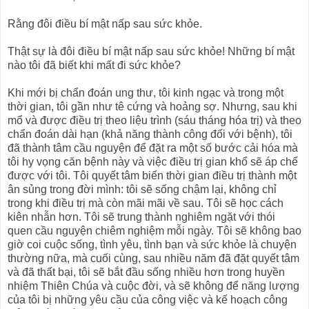
Rằng đôi điều bí mật nấp sau sức khỏe.
Thật sự là đôi điều bí mật nấp sau sức khỏe! Những bí mật
nào tôi đã biết khi mất đi sức khỏe?
Khi mới bị chẩn đoán ung thư, tôi kinh ngạc và trong một
thời gian, tôi gần như tê cứng và hoảng sợ. Nhưng, sau khi
mổ và được điều trị theo liệu trình (sáu tháng hóa trị) và theo
chẩn đoán dài hạn (khả năng thành công đối với bệnh), tôi
đã thành tâm cầu nguyện để đặt ra một số bước cải hóa mà
tôi hy vọng căn bệnh này và việc điều trị gian khổ sẽ áp chế
được với tôi. Tôi quyết tâm biến thời gian điều trị thành một
ân sủng trong đời mình: tôi sẽ sống chậm lại, không chỉ
trong khi điều trị mà còn mãi mãi về sau. Tôi sẽ học cách
kiên nhẫn hơn. Tôi sẽ trung thành nghiêm ngặt với thói
quen cầu nguyện chiêm nghiệm mỗi ngày. Tôi sẽ không bao
giờ coi cuộc sống, tình yêu, tình bạn và sức khỏe là chuyện
thường nữa, mà cuối cùng, sau nhiều năm đã đặt quyết tâm
và đã thất bại, tôi sẽ bắt đầu sống nhiều hơn trong huyền
nhiệm Thiên Chúa và cuộc đời, và sẽ không để năng lượng
của tôi bị những yêu cầu của công việc và kế hoạch công