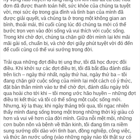
đơn đã được thanh toán hết, sức khỏe của chúng ta tuyệt
vời, mọi sức ép trong gia đình và tình bạn của mình đã
được giải quyết, và chúng ta ở trong một không gian an
bình, thoải mái, thì cuối cùng lúc đó chúng ta mới có thể
bước trọn vẹn vào đời sống và vui thích với cuộc sống.
Trong khi chờ đợi, chúng ta chặn giữ đời mình lại khi mãi
mãi gài số, chuẩn bị, và chờ đợi giây phút tuyệt vời đó đến
để cuối cùng có thể vui sướng trong đời.
Trải qua những đợt điều trị ung thư, tôi đã học được đôi
điều. Khi khởi sự các đợt điều trị, tôi đã bắt đầu đánh dấu
trên lịch – ngày thứ nhất, ngày thứ hai, ngày thứ ba – tôi
đang chặn giữ cuộc sống của mình lại một cách có ý thức,
đặt bản thân mình vào tư thế chờ đợi, đánh dấu ngày trôi
qua hoài cho tới khi – tôi mong ước hão huyền – những đợt
điều trị kết thúc và tôi có thể sống một cuộc sống mới.
Nhưng, kỳ lạ thay, khi ngày tháng trôi qua, tôi ngạc nhiên
thấy mình đang sống trong một trong những thời kỳ giàu có
hơn và vui vẻ hơn của đời mình. Giữa nỗi mệt mỏi, những
cơn buồn nôn và bệnh về thần kinh, tôi đang tìm ra niềm
sung sướng dồi dào với tình bạn, đồng nghiệp, công việc,
và thức ăn nước uống (vào những ngày nào tôi thật sự có