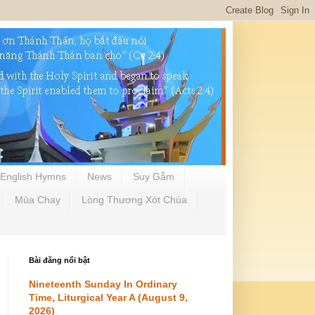
English Hymns
News
Suy Gẫm
Mùa Chay
Lòng Thương Xót Chúa
Bài đăng nổi bật
Nineteenth Sunday In Ordinary
Time, Liturgical Year A (August 9,
2026)