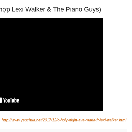
t hợp Lexi Walker & The Piano Guys)
http://www.yeuchua.net/2017/12/o-holy-night-ave-maria-ft-lexi-walker.html