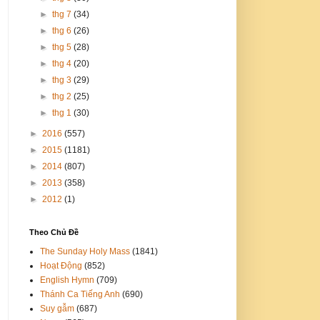
►
thg 7
(34)
►
thg 6
(26)
►
thg 5
(28)
►
thg 4
(20)
►
thg 3
(29)
►
thg 2
(25)
►
thg 1
(30)
►
2016
(557)
►
2015
(1181)
►
2014
(807)
►
2013
(358)
►
2012
(1)
Theo Chủ Đề
The Sunday Holy Mass
(1841)
Hoạt Động
(852)
English Hymn
(709)
Thánh Ca Tiếng Anh
(690)
Suy gẫm
(687)