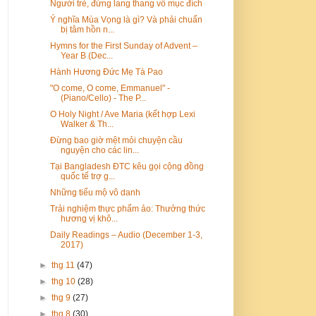
Người trẻ, đừng lang thang vô mục đích
Ý nghĩa Mùa Vọng là gì? Và phải chuẩn
bị tâm hồn n...
Hymns for the First Sunday of Advent –
Year B (Dec...
Hành Hương Đức Mẹ Tà Pao
"O come, O come, Emmanuel" -
(Piano/Cello) - The P...
O Holy Night / Ave Maria (kết hợp Lexi
Walker & Th...
Đừng bao giờ mệt mỏi chuyện cầu
nguyện cho các lin...
Tại Bangladesh ĐTC kêu gọi cộng đồng
quốc tế trợ g...
Những tiểu mộ vô danh
Trải nghiệm thực phẩm ảo: Thưởng thức
hương vị khô...
Daily Readings – Audio (December 1-3,
2017)
►
thg 11
(47)
►
thg 10
(28)
►
thg 9
(27)
►
thg 8
(30)