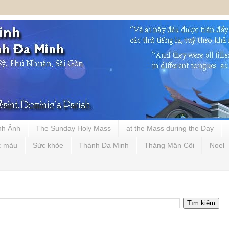
nh Ảnh
The Sunday Holy Mass
at the Mass during the Day
c màu
Sức khỏe
Thánh Đa Minh
Tháng Mân Côi
Noel