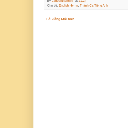
By
cadoanthanhlinh
at
21:24
Chủ đề:
English Hymn
,
Thánh Ca Tiếng Anh
Bài đăng Mới hơn