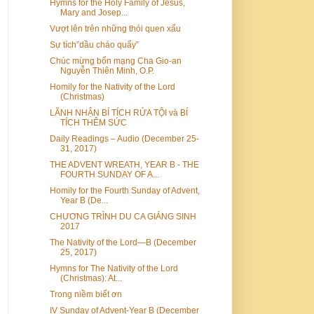
Hymns for the Holy Family of Jesus,
Mary and Josep...
Vượt lên trên những thói quen xấu
Sự tích”dầu cháo quẩy”
Chúc mừng bổn mạng Cha Gio-an
Nguyễn Thiên Minh, O.P.
Homily for the Nativity of the Lord
(Christmas)
LÃNH NHẬN BÍ TÍCH RỬA TỘI và BÍ
TÍCH THÊM SỨC
Daily Readings – Audio (December 25-
31, 2017)
THE ADVENT WREATH, YEAR B - THE
FOURTH SUNDAY OF A...
Homily for the Fourth Sunday of Advent,
Year B (De...
CHƯƠNG TRÌNH DU CA GIÁNG SINH
2017
The Nativity of the Lord—B (December
25, 2017)
Hymns for The Nativity of the Lord
(Christmas): At...
Trong niềm biết ơn
IV Sunday of Advent-Year B (December