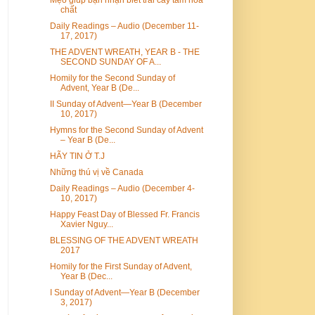
chất
Daily Readings – Audio (December 11-
17, 2017)
THE ADVENT WREATH, YEAR B - THE
SECOND SUNDAY OF A...
Homily for the Second Sunday of
Advent, Year B (De...
II Sunday of Advent—Year B (December
10, 2017)
Hymns for the Second Sunday of Advent
– Year B (De...
HÃY TIN Ở T.J
Những thú vị về Canada
Daily Readings – Audio (December 4-
10, 2017)
Happy Feast Day of Blessed Fr. Francis
Xavier Nguy...
BLESSING OF THE ADVENT WREATH
2017
Homily for the First Sunday of Advent,
Year B (Dec...
I Sunday of Advent—Year B (December
3, 2017)