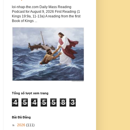
loi-nhap-the.com Daily Mass Reading
Podcast for August 9, 2026 First Reading (1
Kings 19:9a, 11-13a) A reading from the first
Book of Kings ...
Tổng số lượt xem trang
4
5
4
5
5
8
3
Bài Đã Đăng
►
2026
(111)