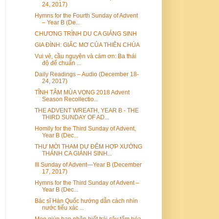
24, 2017)
Hymns for the Fourth Sunday of Advent
– Year B (De...
CHƯƠNG TRÌNH DU CA GIÁNG SINH
GIA ĐÌNH: GIẤC MƠ CỦA THIÊN CHÚA
Vui vẻ, cầu nguyện và cám ơn: Ba thái
độ để chuẩn ...
Daily Readings – Audio (December 18-
24, 2017)
TĨNH TÂM MÙA VỌNG 2018 Advent
Season Recollectio...
THE ADVENT WREATH, YEAR B - THE
THIRD SUNDAY OF AD...
Homily for the Third Sunday of Advent,
Year B (Dec...
THƯ MỜI THAM DỰ ĐÊM HỢP XƯỚNG
THÁNH CA GIÁNH SINH...
III Sunday of Advent—Year B (December
17, 2017)
Hymns for the Third Sunday of Advent –
Year B (Dec...
Bác sĩ Hàn Quốc hướng dẫn cách nhìn
nước tiểu xác ...
Mẹo giúp bạn nhận biết trái cây tẩm hóa