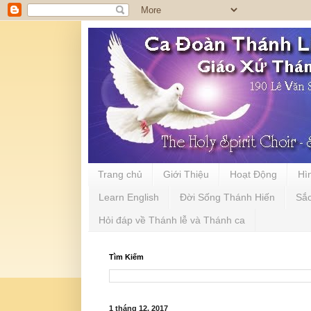
Trang chủ
Giới Thiệu
Hoạt Động
Hì
Learn English
Đời Sống Thánh Hiến
Sắ
Hỏi đáp về Thánh lễ và Thánh ca
Tìm Kiếm
1 tháng 12, 2017