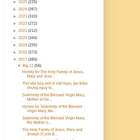
►
2025
(225)
►
2024
(267)
►
2023
(310)
►
2022
(272)
►
2021
(212)
►
2020
(340)
►
2019
(255)
►
2018
(373)
▼
2017
(380)
▼
thg 12
(56)
Homily for The Holy Family of Jesus,
Mary and Jose...
Thứ văn hóa mới ở Việt Nam, âm thầm
nhưng nguy hi...
Solemnity of the Blessed Virgin Mary,
Mother of Go...
Hymns for Solemnity of the Blessed
Virgin Mary, Mo...
Solemnity of the Blessed Virgin Mary,
the Mother o...
The Holy Family of Jesus, Mary and
Joseph (Cycle B...