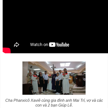
Cha Phanxicô Xaviê cùng gia đình anh Mai Trí, vợ và các
con và 2 bạn Giúp Lễ.