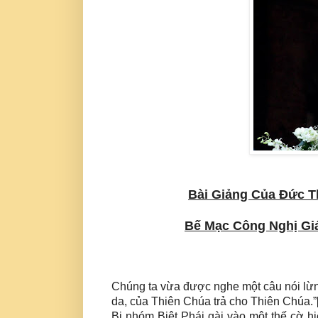
Bài Giảng Của Đức T
Bế Mạc Công Nghị Gi
Chúng ta vừa được nghe một câu nói lừn
da, của Thiên Chúa trả cho Thiên Chúa.”
Bị nhóm Biệt Phái gài vào một thế cờ 