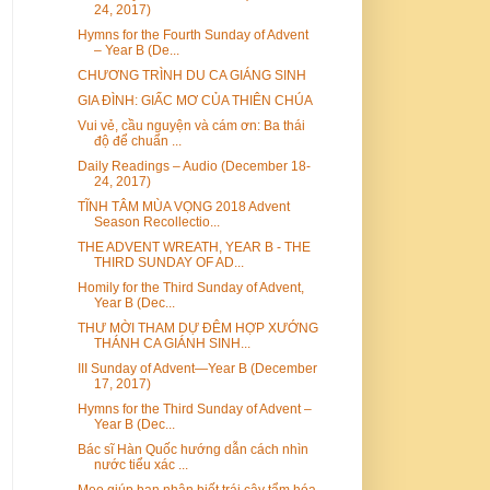
24, 2017)
Hymns for the Fourth Sunday of Advent
– Year B (De...
CHƯƠNG TRÌNH DU CA GIÁNG SINH
GIA ĐÌNH: GIẤC MƠ CỦA THIÊN CHÚA
Vui vẻ, cầu nguyện và cám ơn: Ba thái
độ để chuẩn ...
Daily Readings – Audio (December 18-
24, 2017)
TĨNH TÂM MÙA VỌNG 2018 Advent
Season Recollectio...
THE ADVENT WREATH, YEAR B - THE
THIRD SUNDAY OF AD...
Homily for the Third Sunday of Advent,
Year B (Dec...
THƯ MỜI THAM DỰ ĐÊM HỢP XƯỚNG
THÁNH CA GIÁNH SINH...
III Sunday of Advent—Year B (December
17, 2017)
Hymns for the Third Sunday of Advent –
Year B (Dec...
Bác sĩ Hàn Quốc hướng dẫn cách nhìn
nước tiểu xác ...
Mẹo giúp bạn nhận biết trái cây tẩm hóa