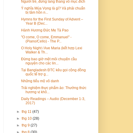
Người trẻ, đừng lang thang vô mục đích
Ý nghĩa Mùa Vọng là gì? Và phải chuẩn
bị tâm hồn n...
Hymns for the First Sunday of Advent –
Year B (Dec...
Hành Hương Đức Mẹ Tà Pao
"O come, O come, Emmanuel" -
(Piano/Cello) - The P...
O Holy Night / Ave Maria (kết hợp Lexi
Walker & Th...
Đừng bao giờ mệt mỏi chuyện cầu
nguyện cho các lin...
Tại Bangladesh ĐTC kêu gọi cộng đồng
quốc tế trợ g...
Những tiểu mộ vô danh
Trải nghiệm thực phẩm ảo: Thưởng thức
hương vị khô...
Daily Readings – Audio (December 1-3,
2017)
►
thg 11
(47)
►
thg 10
(28)
►
thg 9
(27)
►
thg 8
(30)