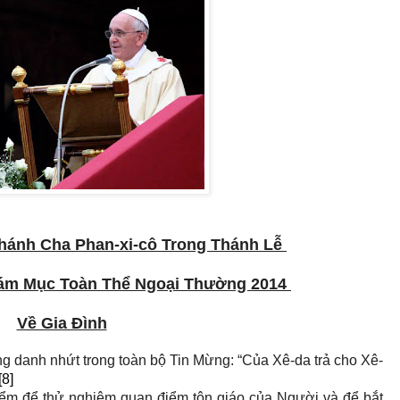
hánh Cha Phan-xi-cô Trong Thánh Lễ
ám Mục Toàn Thể Ngoại Thường 2014
Về Gia Đình
g danh nhứt trong toàn bộ Tin Mừng: “Của Xê-da trả cho Xê-
[8]
hiểm để thử nghiệm quan điểm tôn giáo của Người và để bắt