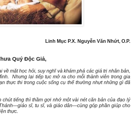
Linh Mục P.X. Nguyễn Văn Nhứt, O.P.
hưa Quý Độc Giả,
về mặt học hỏi, suy nghĩ và khám phá các giá trị nhân bản,
đình. Nhưng lại tiếp tục mở ra cho mỗi thành viên trong gia
oạn thực thi trong cuộc sống cụ thể thường nhựt những gì đã
chút tiếng thì thầm gợi nhớ một vài nét căn bản của đạo lý
 Thánh—giáo sĩ, tu sĩ, và giáo dân—cùng góp phần giúp cho
iện thực.