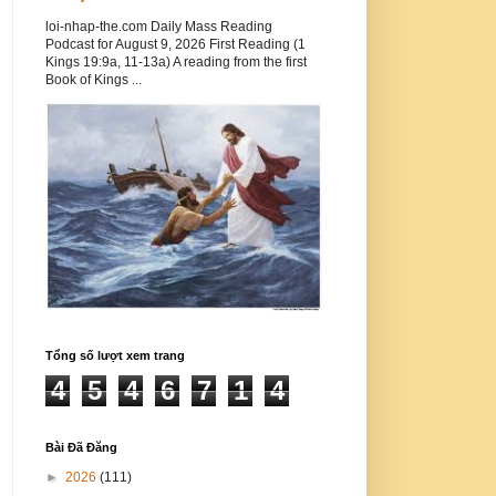
loi-nhap-the.com Daily Mass Reading
Podcast for August 9, 2026 First Reading (1
Kings 19:9a, 11-13a) A reading from the first
Book of Kings ...
Tổng số lượt xem trang
4
5
4
6
7
1
4
Bài Đã Đăng
►
2026
(111)