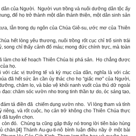
n dân của Người. Người vun trồng và nuôi dưỡng dân tộc ấy
hung, để họ trở thành một dân thánh thiện, một dân sinh sản
a xưa, lẫn trong dụ ngôn của Chúa Giê-su, ước mơ của Thiên
húa hết lòng yêu thương, nuôi trồng rốt cục chỉ trổ sinh trái
, song chỉ thấy cảnh đổ máu; mong đức chính trực, mà toàn
 đã làm cho kế hoạch Thiên Chúa bị phá sản. Họ chẳng được
lợi của họ.
 với các vị trưởng tế và kỳ mục của dân, nghĩa là với các
Chúa đã hết sức ân cần ủy thác cho họ “giấc mơ” của Người,
dưỡng, chăm lo, và bảo vệ khỏi nanh vuốt của thú dữ ngoài
đạo: chăm sóc vườn nho trong tinh thần tự do, óc sáng tạo,
 đám tá điền đã chiếm dụng vườn nho. Vì lòng tham và tính
ý riêng, và rốt cuộc, họ cản trở không cho Thiên Chúa thực
 đã tuyển chọn.
còn đó. Chúng ta cũng gặp thấy nó trong lời tiên báo hùng
ủ chăn.
[4]
Thánh Au-gu-ti-nô bình luận điều nầy ở một bài