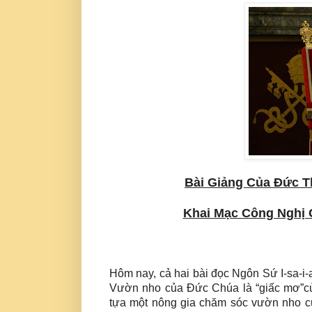
Bài Giảng Của Đức T
Khai Mạc Công Nghị
Hôm nay, cả hai bài đọc Ngôn Sứ I-sa-
Vườn nho của Đức Chúa là “giấc mơ”củ
tựa một nông gia chăm sóc vườn nho củ