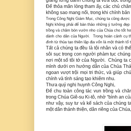
giảng lừng danh chúng ta vừa đọc tron
Để thỏa mãn lòng tham ấy, các chủ chăn
không sao mang nổi, trong khi chính bản
Trong Công Nghị Giám Mục, chúng ta cũng được
Nghị không phải để bàn thảo những ý tưởng đẹp 
trồng và chăm bón vườn nho của Chúa cho tốt hơ
dành cho dân của Người. Trong hoàn cảnh cụ th
đình từ thủa tạo thiên lập địa vốn là một thành 
Tất cả chúng ta đều là tội nhân và có t
sôi sục trong con người phàm tục chúng
nơi một số tôi tớ của Người. Chúng ta 
mình dưới ơn hướng dẫn của Chúa Thá
ngoan vượt trội mọi tri thức, và giúp ch
chính và tính sáng tạo khiêm nhu.
Thưa quý nghị huynh Công Nghị,
Để chu toàn công tác vun trồng và chă
trong Chúa Giê-su Ki-tô, nhờ “bình an củ
như vậy, suy tư và kế sách của chúng t
một dân thánh thiện, dân riêng của Chúa,