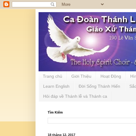
Trang chủ
Giới Thiệu
Hoạt Động
Hì
Learn English
Đời Sống Thánh Hiến
Sắ
Hỏi đáp về Thánh lễ và Thánh ca
Tìm Kiếm
18 tháng 12, 2017