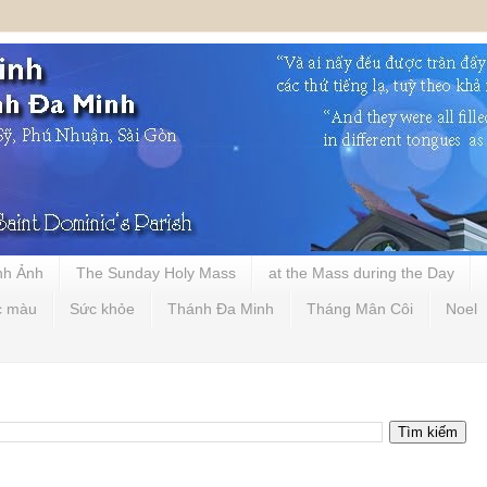
nh Ảnh
The Sunday Holy Mass
at the Mass during the Day
c màu
Sức khỏe
Thánh Đa Minh
Tháng Mân Côi
Noel