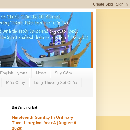
English Hymns
News
Suy Gẫm
Mùa Chay
Lòng Thương Xót Chúa
Bài đăng nổi bật
Nineteenth Sunday In Ordinary
Time, Liturgical Year A (August 9,
2026)