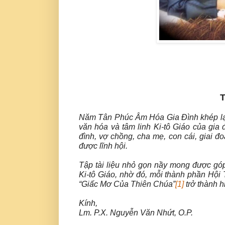
T
Năm Tân Phúc Âm Hóa Gia Đình khép lại 
văn hóa và tâm linh Ki-tô Giáo của gia 
đình, vợ chồng, cha mẹ, con cái, giai đ
được lĩnh hội.
Tập tài liệu nhỏ gọn nầy mong được góp 
Ki-tô Giáo, nhờ đó, mỗi thành phần Hội
“Giấc Mơ Của Thiên Chúa”
[1]
trở thành h
Kính,
Lm. P.X. Nguyễn Văn Nhứt, O.P.