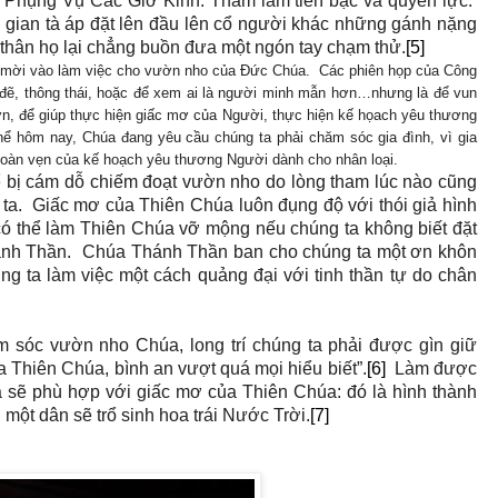
g Phụng Vụ Các Giờ Kinh. Tham lam tiền bạc và quyền lực.
 gian tà áp đặt lên đầu lên cổ người khác những gánh nặng
 thân họ lại chẳng buồn đưa một ngón tay chạm thử.
[5]
 mời vào làm việc cho vườn nho của Đức Chúa. Các phiên họp của Công
đẽ, thông thái, hoặc để xem ai là người minh mẫn hơn…nhưng là để vun
n, để giúp thực hiện giấc mơ của Người, thực hiện kế họach yêu thương
ể hôm nay, Chúa đang yêu cầu chúng ta phải chăm sóc gia đình, vì gia
tố toàn vẹn của kế hoạch yêu thương Người dành cho nhân loại.
hể bị cám dỗ chiếm đoạt vườn nho do lòng tham lúc nào cũng
 ta. Giấc mơ của Thiên Chúa luôn đụng độ với thói giả hình
có thể làm Thiên Chúa vỡ mộng nếu chúng ta không biết đặt
nh Thần. Chúa Thánh Thần ban cho chúng ta một ơn khôn
úng ta làm việc một cách quảng đại với tinh thần tự do chân
m sóc vườn nho Chúa, long trí chúng ta phải được gìn giữ
a Thiên Chúa, bình an vượt quá mọi hiểu biết”.
[6]
Làm được
a sẽ phù hợp với giấc mơ của Thiên Chúa: đó là hình thành
 một dân sẽ trổ sinh hoa trái Nước Trời.
[7]