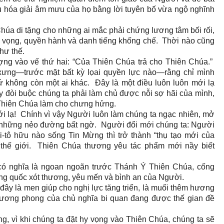
u hóa giải âm mưu của họ bằng lời tuyên bố vừa ngộ nghĩnh
úa di tặng cho những ai mắc phải chứng lương tâm bối rối,
anh vọng, quyền hành và danh tiếng khống chế. Thời nào cũng
như thế.
ượng vào vế thứ hai: “Của Thiên Chúa trả cho Thiên Chúa.”
 xưng—trước mặt bất kỳ lọai quyền lực nào—rằng chỉ mình
ứ không còn một ai khác. Đây là một điều luôn luôn mới lạ
y đòi buộc chúng ta phải làm chủ được nỗi sợ hãi của mình,
ị Thiên Chúa làm cho chưng hửng.
i lạ! Chính vì vậy Người luôn làm chúng ta ngạc nhiên, mở
a những nẻo đường bất ngờ. Người đổi mới chúng ta: Người
i-tô hữu nào sống Tin Mừng thì trở thành “thụ tạo mới của
 thế giới. Thiên Chúa thương yêu tác phẩm mới nầy biết
có nghĩa là ngoan ngoãn trước Thánh Ý Thiên Chúa, cống
ơng quốc xót thương, yêu mến và bình an của Người.
đây là men giúp cho nghị lực tăng triển, là muối thêm hương
 thương phong của chủ nghĩa bi quan đang được thế gian đề
ng, vì khi chúng ta đặt hy vọng vào Thiên Chúa, chúng ta sẽ