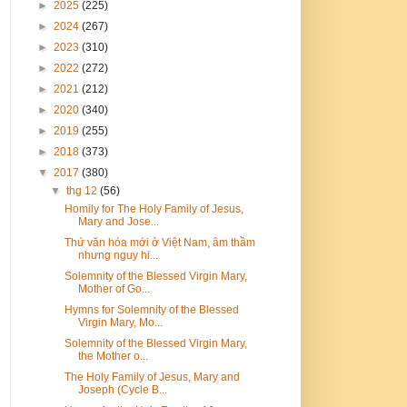
►
2025
(225)
►
2024
(267)
►
2023
(310)
►
2022
(272)
►
2021
(212)
►
2020
(340)
►
2019
(255)
►
2018
(373)
▼
2017
(380)
▼
thg 12
(56)
Homily for The Holy Family of Jesus,
Mary and Jose...
Thứ văn hóa mới ở Việt Nam, âm thầm
nhưng nguy hi...
Solemnity of the Blessed Virgin Mary,
Mother of Go...
Hymns for Solemnity of the Blessed
Virgin Mary, Mo...
Solemnity of the Blessed Virgin Mary,
the Mother o...
The Holy Family of Jesus, Mary and
Joseph (Cycle B...