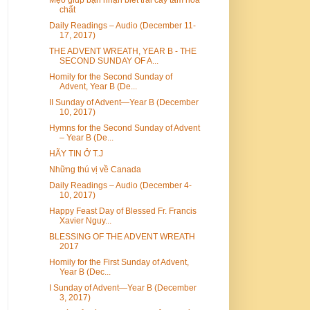
chất
Daily Readings – Audio (December 11-
17, 2017)
THE ADVENT WREATH, YEAR B - THE
SECOND SUNDAY OF A...
Homily for the Second Sunday of
Advent, Year B (De...
II Sunday of Advent—Year B (December
10, 2017)
Hymns for the Second Sunday of Advent
– Year B (De...
HÃY TIN Ở T.J
Những thú vị về Canada
Daily Readings – Audio (December 4-
10, 2017)
Happy Feast Day of Blessed Fr. Francis
Xavier Nguy...
BLESSING OF THE ADVENT WREATH
2017
Homily for the First Sunday of Advent,
Year B (Dec...
I Sunday of Advent—Year B (December
3, 2017)