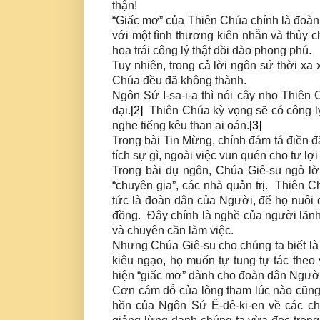
thận!
“Giấc mơ” của Thiên Chúa chính là đoà
với một tình thương kiên nhẫn và thủy c
hoa trái công lý thật dồi dào phong phú.
Tuy nhiên, trong cả lời ngôn sứ thời x
Chúa đều đã không thành.
Ngôn Sứ I-sa-i-a thì nói cây nho Thiên C
dại.
[2]
Thiên Chúa kỳ vọng sẽ có công lý
nghe tiếng kêu than ai oán.
[3]
Trong bài Tin Mừng, chính đám tá điền
tích sự gì, ngoài việc vun quén cho tư 
Trong bài dụ ngôn, Chúa Giê-su ngỏ lời
“chuyên gia”, các nhà quản trị. Thiên 
tức là đoàn dân của Người, để họ nuôi 
đồng. Đây chính là nghề của người lãnh 
và chuyên cần làm việc.
Nhưng Chúa Giê-su cho chúng ta biết là
kiêu ngạo, họ muốn tự tung tự tác theo 
hiện “giấc mơ” dành cho đoàn dân Người
Cơn cám dỗ của lòng tham lúc nào cũng 
hồn của Ngôn Sứ Ê-dê-ki-en về các ch