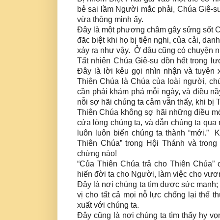
bẻ sai lầm Người mắc phải, Chúa Giê-s
vừa thông minh ấy.
Đây là một phương châm gây sửng sốt Ch
đăc biệt khi họ bị tiện nghi, của cải, d
xảy ra như vậy. Ở đâu cũng có chuyện 
Tất nhiên Chúa Giê-su dồn hết trọng l
Đây là lời kêu gọi nhìn nhận và tuyên
Thiên Chúa là Chúa của loài người, ch
cần phải khám phá mỗi ngày, và điều nầ
nỗi sợ hãi chúng ta cảm vẫn thấy, khi b
Thiên Chúa không sợ hãi những điều mớ
cửa lòng chúng ta, và dẫn chúng ta qu
luôn luôn biến chúng ta thành “mới.” K
Thiên Chúa” trong Hội Thánh và trong
chừng nào!
“Của Thiên Chúa trả cho Thiên Chúa” 
hiến đời ta cho Người, làm việc cho vư
Đây là nơi chúng ta tìm được sức mạnh; 
vị cho tất cả mọi nỗ lực chống lại thế
xuất với chúng ta.
Đây cũng là nơi chúng ta tìm thấy hy vọ