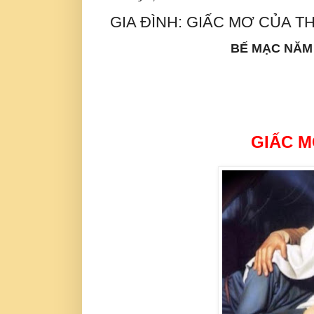
GIA ĐÌNH: GIẤC MƠ CỦA T
BẾ MẠC NĂM 
GIẤC M