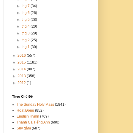
►
thg 7
(34)
►
thg 6
(26)
►
thg 5
(28)
►
thg 4
(20)
►
thg 3
(29)
►
thg 2
(25)
►
thg 1
(30)
►
2016
(557)
►
2015
(1181)
►
2014
(807)
►
2013
(358)
►
2012
(1)
Theo Chủ Đề
The Sunday Holy Mass
(1841)
Hoạt Động
(852)
English Hymn
(709)
Thánh Ca Tiếng Anh
(690)
Suy gẫm
(687)