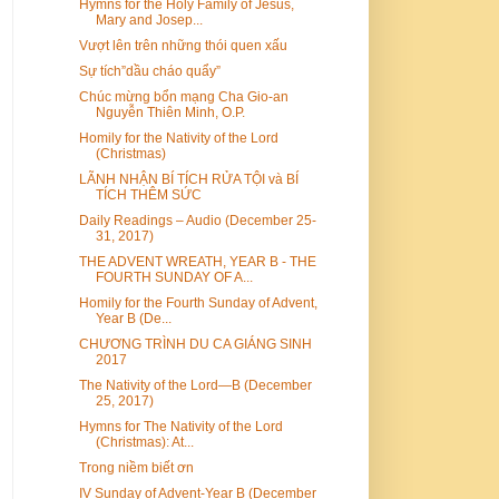
Hymns for the Holy Family of Jesus,
Mary and Josep...
Vượt lên trên những thói quen xấu
Sự tích”dầu cháo quẩy”
Chúc mừng bổn mạng Cha Gio-an
Nguyễn Thiên Minh, O.P.
Homily for the Nativity of the Lord
(Christmas)
LÃNH NHẬN BÍ TÍCH RỬA TỘI và BÍ
TÍCH THÊM SỨC
Daily Readings – Audio (December 25-
31, 2017)
THE ADVENT WREATH, YEAR B - THE
FOURTH SUNDAY OF A...
Homily for the Fourth Sunday of Advent,
Year B (De...
CHƯƠNG TRÌNH DU CA GIÁNG SINH
2017
The Nativity of the Lord—B (December
25, 2017)
Hymns for The Nativity of the Lord
(Christmas): At...
Trong niềm biết ơn
IV Sunday of Advent-Year B (December