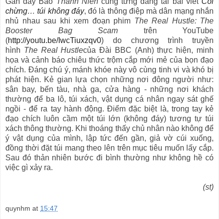
Gần đây Báo
Thanh Niên
cũng từng đăng tải bài viết
Coi
chừng… túi không đáy
, đó là thông điệp mà dân mạng nhắn
nhủ nhau sau khi xem đoạn phim
The Real Hustle: The
Booster Bag Scam
trên YouTube
(
http://youtu.be/IwcTiuxzqv0
) do chương trình truyền
hình
The Real Hustle
của Đài BBC (Anh) thực hiện, minh
họa và cảnh báo chiêu thức trộm cắp mới mẻ của bọn đạo
chích. Đáng chú ý, mánh khóe này vô cùng tinh vi và khó bị
phát hiện. Kẻ gian lựa chọn những nơi đông người như:
sân bay, bến tàu, nhà ga, cửa hàng - những nơi khách
thường để ba lô, túi xách, vật dụng cá nhân ngay sát ghế
ngồi - để ra tay hành động. Điểm đặc biệt là, trong tay kẻ
đạo chích luôn cầm một túi lớn (không đáy) tương tự túi
xách thông thường. Khi thoáng thấy chủ nhân nào không để
ý vật dụng của mình, lập tức đến gần, giả vờ cúi xuống,
đồng thời đặt túi mang theo lên trên mục tiêu muốn lấy cắp.
Sau đó thản nhiên bước đi bình thường như không hề có
việc gì xảy ra.
(st)
quynhm
at
15:47