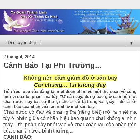
▼
2 tháng 4, 2014
Cảnh Báo Tại Phi Trường...
Không nên cầm giùm đồ ở sân bay
Coi chừng… túi không đáy
Trên YouTube vừa đăng tải một đoạn phim về một thủ đoạn vô cùng
tinh vi của tội phạm ma túy. “Ở sân bay, đừng bao giờ cầm hộ một
chai nước hay bất cứ thứ gì cho ai dù là trong vài giây”, đó là lời
cảnh báo của nhân viên an ninh ở một sân bay.
Chai nưóc có đáy và phần giữa (riêng biệt) mở ra nhét ma
túy ở phấn giữa có nhãn hiệu bao quanh chai không ai nhìn
thấy ...rồi phần này nhét vào vò chai xoắn lại, còn phần trên
của chai là nước bình thường...
CẢNH BÁO: