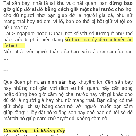
Tại sân bay, nhất là tại khu vực hải quan, bạn
đừng bao
giờ giúp đỡ ai đó bằng cách giữ một chai nước cho họ
,
cho dù người nhờ bạn giúp đỡ là người già cả, phụ nữ
mang thai hay trẻ em, vì lẽ, bạn có thể bị bắt giữ vì tội sở
hữu ma túy.
Tại Singapore hoặc Dubai, bất kể với số lượng ít như thế
nào, việc bị phát hiện đang
sở hữu ma túy đều bị tuyên án
tử hình …
Nên nhắc với người thân của bạn, với cả con cái của bạn
…
---
Qua đoạn phim,
an ninh sân bay
khuyên: khi đến sân bay
hay những nơi gần với dịch vụ hải quan, hãy cẩn trọng
hoặc đừng bao giờ cầm hộ chai nước hay vật gì khác cho
dù đó là người già hay phụ nữ mang thai. Bạn cũng có thể
giữ phép lịch sự bằng cách nói với người muốn bạn cầm
giúp rằng: “Hãy đặt nó xuống sàn hay chỗ nào đó, tôi sẽ để
mắt tới nó giúp bạn” chứ tuyệt đối không cầm hộ.
Coi chừng… túi không đáy