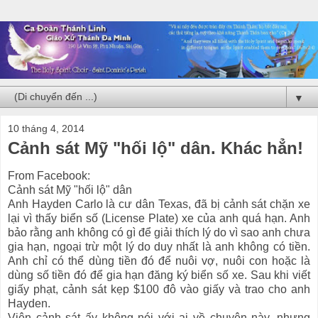
▼
10 tháng 4, 2014
Cảnh sát Mỹ "hối lộ" dân. Khác hẳn!
From Facebook:
Cảnh sát Mỹ "hối lộ" dân
Anh Hayden Carlo là cư dân Texas, đã bị cảnh sát chặn xe
lại vì thấy biển số (License Plate) xe của anh quá hạn. Anh
bảo rằng anh không có gì để giải thích lý do vì sao anh chưa
gia hạn, ngoại trừ một lý do duy nhất là anh không có tiền.
Anh chỉ có thể dùng tiền đó để nuôi vợ, nuôi con hoặc là
dùng số tiền đó để gia hạn đăng ký biển số xe. Sau khi viết
giấy phạt, cảnh sát kẹp $100 đô vào giấy và trao cho anh
Hayden.
Viên cảnh sát ấy không nói với ai về chuyện này, nhưng