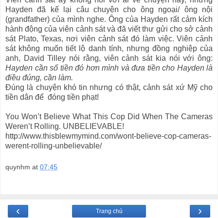
Hayden đã kể lại câu chuyện cho ông ngoại/ ông nội
(grandfather) của mình nghe. Ông của Hayden rất cảm kích
hành động của viên cảnh sát và đã viết thư gửi cho sở cảnh
sát Plato, Texas, nơi viên cảnh sát đó làm việc. Viên cảnh
sát không muốn tiết lộ danh tính, nhưng đồng nghiệp của
anh, David Tilley nói rằng, viên cảnh sát kia nói với ông:
Hayden cần số tiền đó hơn mình và đưa tiền cho Hayden là
điều đúng, cần làm.
Đúng là chuyện khó tin nhưng có thật, cảnh sát xứ Mỹ cho
tiền dân để đóng tiền phạt!
You Won’t Believe What This Cop Did When The Cameras
Weren’t Rolling. UNBELIEVABLE!
http://www.thisblewmymind.com/wont-believe-cop-cameras-
werent-rolling-unbelievable/
quynhm
at
07:45
‹
›
Trang chủ