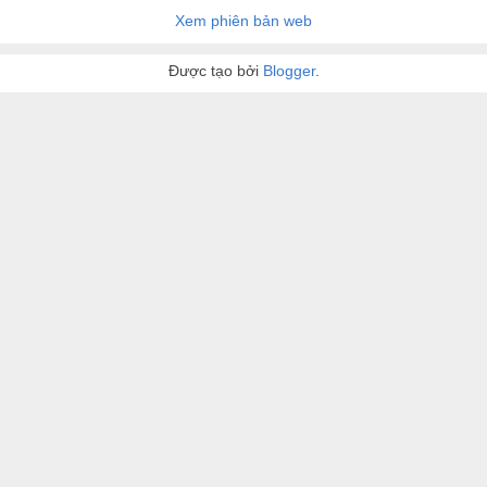
Xem phiên bản web
Được tạo bởi
Blogger
.