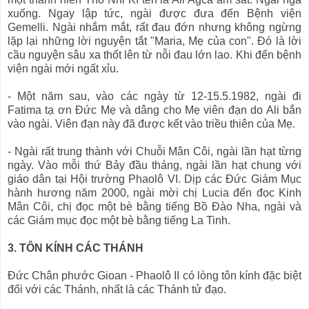
xuống. Ngay lập tức, ngài được đưa đến Bệnh viện
Gemelli. Ngài nhắm mắt, rất đau đớn nhưng không ngừng
lặp lại những lời nguyện tắt "Maria, Mẹ của con". Đó là lời
cầu nguyện sâu xa thốt lên từ nỗi đau lớn lao. Khi đến bệnh
viện ngài mới ngất xỉu.
- Một năm sau, vào các ngày từ 12-15.5.1982, ngài đi
Fatima tạ ơn Đức Mẹ và dâng cho Mẹ viên đạn do Ali bắn
vào ngài. Viên đạn này đã được kết vào triều thiên của Mẹ.
- Ngài rất trung thành với Chuỗi Mân Côi, ngài lần hạt từng
ngày. Vào mỗi thứ Bảy đầu tháng, ngài lần hạt chung với
giáo dân tại Hội trường Phaolô VI. Dịp các Đức Giám Mục
hành hương năm 2000, ngài mời chị Lucia đến đọc Kinh
Mân Côi, chị đọc một bè bằng tiếng Bồ Đào Nha, ngài và
các Giám mục đọc một bè bằng tiếng La Tinh.
3. TÔN KÍNH CÁC THÁNH
Đức Chân phước Gioan - Phaolô II có lòng tôn kính đặc biệt
đối với các Thánh, nhất là các Thánh tử đạo.