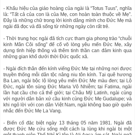
- Khẩu hiệu của giáo hoàng của ngài là “Totus Tuus”, nghĩa
là: “Tất cả của con là của Mẹ, con hoàn toàn thuộc về Mẹ”.
Đây là những chữ trong lời kinh dâng mình cho Đức Mẹ mà
ngài đã đọc và đã sống từ những ngày còn rất trẻ.
- Thời trung học ngài đã tích cực tham gia phong trào “chuỗi
kinh Mân Côi sống” để cổ võ lòng yêu mến Đức Mẹ, xây
dựng tình hiệp thông và thêm tinh thần can đảm kinh qua
những gian khổ dưới thời Đức quốc xã.
- Ngài đích thân đến kính viếng Đức Mẹ tại những nơi được
truyền thống mỗi dân tộc nâng niu tôn kính. Tại quê hương
Ba Lan, ngài bộc lộ lòng yêu mến Đức Mẹ màu đen; tại Lộ
Đức, ngài tôn sùng Đức Maria Vô Nhiễm; tại Fatima, ngài
lần hạt cầu cho cả thế giới; tại Châu Mỹ Latinh, ngài cùng
với người dân bản xứ cầu kinh cùng Đức Mẹ Gudalupe; và
khi ngỏ lời với con dân Việt Nam, ngài không bao giờ quên
nhắc đến Đức Mẹ La Vang.
- Biến cố đặc biệt ngày 13 tháng 05 năm 1981. Ngài đã
được Đức Mẹ cứu sống một cách lạ lùng khi ngài bị một
một thanh niên Thổ Nhỉ Kì tên là Ali Agca ám sát. Ngài ngã