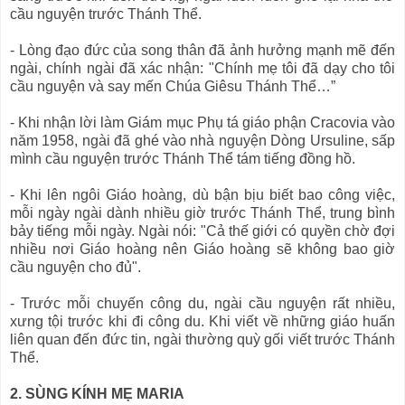
cầu nguyện trước Thánh Thể.
- Lòng đạo đức của song thân đã ảnh hưởng mạnh mẽ đến
ngài, chính ngài đã xác nhận: "Chính mẹ tôi đã dạy cho tôi
cầu nguyện và say mến Chúa Giêsu Thánh Thể…”
- Khi nhận lời làm Giám mục Phụ tá giáo phận Cracovia vào
năm 1958, ngài đã ghé vào nhà nguyện Dòng Ursuline, sấp
mình cầu nguyện trước Thánh Thể tám tiếng đồng hồ.
- Khi lên ngôi Giáo hoàng, dù bận bịu biết bao công việc,
mỗi ngày ngài dành nhiều giờ trước Thánh Thể, trung bình
bảy tiếng mỗi ngày. Ngài nói: "Cả thế giới có quyền chờ đợi
nhiều nơi Giáo hoàng nên Giáo hoàng sẽ không bao giờ
cầu nguyện cho đủ".
- Trước mỗi chuyến công du, ngài cầu nguyện rất nhiều,
xưng tội trước khi đi công du. Khi viết về những giáo huấn
liên quan đến đức tin, ngài thường quỳ gối viết trước Thánh
Thể.
2. SÙNG KÍNH MẸ MARIA