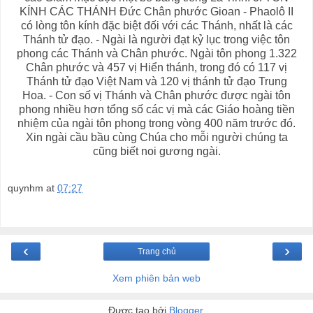
quynhm
at
07:27
‹
›
Trang chủ
Xem phiên bản web
Được tạo bởi
Blogger
.