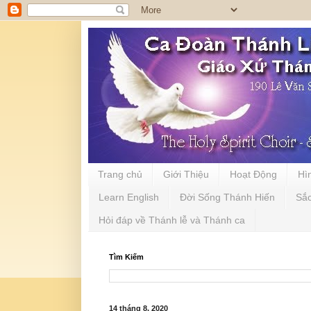
Trang chủ
Giới Thiệu
Hoạt Động
Hì
Learn English
Đời Sống Thánh Hiến
Sắ
Hỏi đáp về Thánh lễ và Thánh ca
Tìm Kiếm
14 tháng 8, 2020