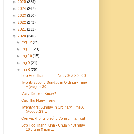
►
2025
(225)
►
2024
(267)
►
2023
(310)
►
2022
(272)
►
2021
(212)
▼
2020
(340)
►
thg 12
(35)
►
thg 11
(20)
►
thg 10
(15)
►
thg 9
(21)
▼
thg 8
(28)
Lớp Học Thánh Linh - Ngày 30/08/2020
Twenty-second Sunday in Ordinary Time
A (August 30...
Mary, Did You Know?
Cao Thủ Ngụy Trang
Twenty-first Sunday in Ordinary Time A
(August 23,...
Con vật khổng lồ sống động chỉ là... cát
Lớp Học Thánh Kinh - Chúa Nhựt ngày
16 tháng 8 năm...