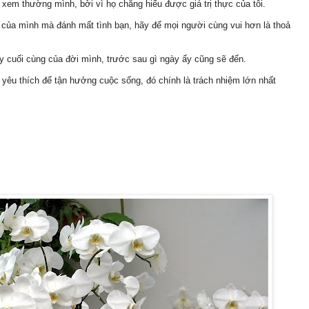
 xem thường mình, bởi vì họ chẳng hiểu được giá trị thực của tôi.
m của mình mà đánh mất tình bạn, hãy để mọi người cùng vui hơn là thoả
ày cuối cùng của đời mình, trước sau gì ngày ấy cũng sẽ đến.
h yêu thích để tận hưởng cuộc sống, đó chính là trách nhiệm lớn nhất