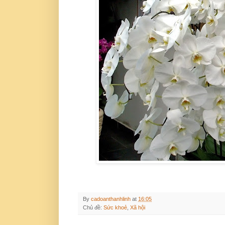
By
cadoanthanhlinh
at
16:05
Chủ đề:
Sức khoẻ
,
Xã hội