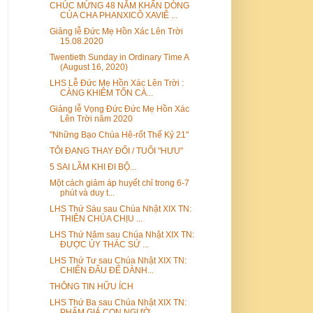
CHÚC MỪNG 48 NĂM KHẤN DÒNG
CỦA CHA PHANXICÔ XAVIÊ ...
Giảng lễ Đức Mẹ Hồn Xác Lên Trời
15.08.2020
Twentieth Sunday in Ordinary Time A
(August 16, 2020)
LHS Lễ Đức Mẹ Hồn Xác Lên Trời :
CÀNG KHIÊM TỐN CÀ...
Giảng lễ Vọng Đức Đức Mẹ Hồn Xác
Lên Trời năm 2020
"Những Bạo Chúa Hê-rốt Thế Kỷ 21"
TÔI ĐANG THAY ĐỔI / TUỔI "HƯU"
5 SAI LẦM KHI ĐI BỘ...
Một cách giảm áp huyết chỉ trong 6-7
phút và duy t...
LHS Thứ Sáu sau Chúa Nhật XIX TN:
THIÊN CHÚA CHỊU ...
LHS Thứ Năm sau Chúa Nhật XIX TN:
ĐƯỢC ỦY THÁC SỨ ...
LHS Thứ Tư sau Chúa Nhật XIX TN:
CHIẾN ĐẤU ĐỂ DÀNH...
THÔNG TIN HỮU ÍCH
LHS Thứ Ba sau Chúa Nhật XIX TN:
PHẨM GIÁ CON NGƯỜ...