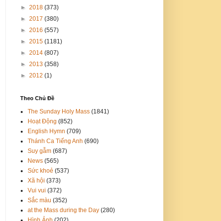
►
2018
(373)
►
2017
(380)
►
2016
(557)
►
2015
(1181)
►
2014
(807)
►
2013
(358)
►
2012
(1)
Theo Chủ Đề
The Sunday Holy Mass
(1841)
Hoạt Động
(852)
English Hymn
(709)
Thánh Ca Tiếng Anh
(690)
Suy gẫm
(687)
News
(565)
Sức khoẻ
(537)
Xã hội
(373)
Vui vui
(372)
Sắc màu
(352)
at the Mass during the Day
(280)
Hình Ảnh
(202)