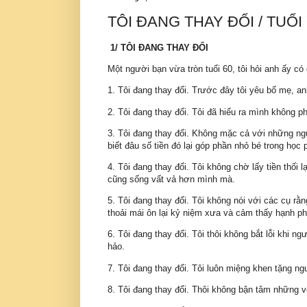
TÔI ĐANG THAY ĐỔI / TUỔI
1/ TÔI ĐANG THAY ĐỔI
Một người bạn vừa tròn tuổi 60, tôi hỏi anh ấy có
1. Tôi đang thay đổi. Trước đây tôi yêu bố mẹ, an
2. Tôi đang thay đổi. Tôi đã hiểu ra mình không 
3. Tôi đang thay đổi. Không mặc cả với những ngư
biết đâu số tiền đó lại góp phần nhỏ bé trong học 
4. Tôi đang thay đổi. Tôi không chờ lấy tiền thối l
cũng sống vất vả hơn mình mà.
5. Tôi đang thay đổi. Tôi không nói với các cụ rằn
thoải mái ôn lại kỷ niệm xưa và cảm thấy hạnh ph
6. Tôi đang thay đổi. Tôi thôi không bắt lỗi khi 
hảo.
7. Tôi đang thay đổi. Tôi luôn miệng khen tặng n
8. Tôi đang thay đổi. Thôi không bận tâm những v