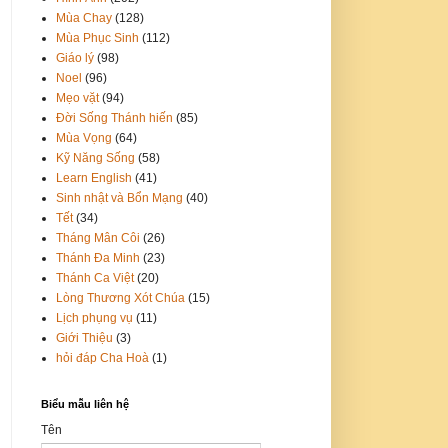
Mùa Chay
(128)
Mùa Phục Sinh
(112)
Giáo lý
(98)
Noel
(96)
Mẹo vặt
(94)
Đời Sống Thánh hiến
(85)
Mùa Vọng
(64)
Kỹ Năng Sống
(58)
Learn English
(41)
Sinh nhật và Bổn Mạng
(40)
Tết
(34)
Tháng Mân Côi
(26)
Thánh Đa Minh
(23)
Thánh Ca Việt
(20)
Lòng Thương Xót Chúa
(15)
Lịch phụng vụ
(11)
Giới Thiệu
(3)
hỏi đáp Cha Hoà
(1)
Biểu mẫu liên hệ
Tên