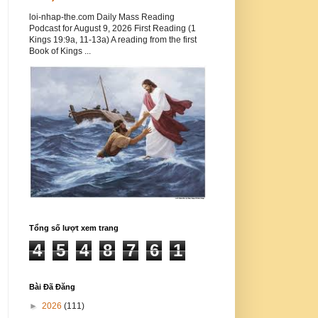
loi-nhap-the.com Daily Mass Reading
Podcast for August 9, 2026 First Reading (1
Kings 19:9a, 11-13a) A reading from the first
Book of Kings ...
Tổng số lượt xem trang
4
5
4
8
7
6
1
Bài Đã Đăng
►
2026
(111)