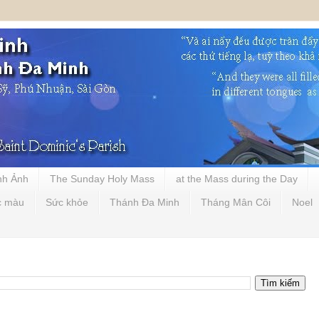
nh Ảnh
The Sunday Holy Mass
at the Mass during the Day
c màu
Sức khỏe
Thánh Đa Minh
Tháng Mân Côi
Noel