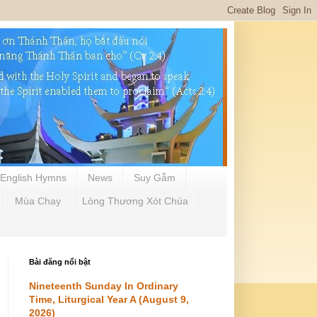
English Hymns
News
Suy Gẫm
Mùa Chay
Lòng Thương Xót Chúa
Bài đăng nổi bật
Nineteenth Sunday In Ordinary
Time, Liturgical Year A (August 9,
2026)