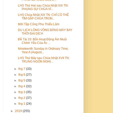
LHS Thứ Hai sau Chúa Nhật XIX TN:
PHỤNG SỰ CHÚA VÌ...
LHS Chúa Nhật XIX TN: CHỈ CÓ THỂ
TÌM GẶP CHÚA TRON...
Mời Tập Công Phu Thiếu Lâm
DU LỊCH LÒNG VÒNG BẰNG MÁY BAY
THỜI ĐẠI DỊCH
Đề Tài 33: Bốn Hoạt Động Ám Muội
Chính Yếu Của Ác ...
Nineteenth Sunday in Ordinary Time,
Year A (August...
LHS Thứ Bảy sau Chúa Nhật XVII TN:
TRUNG NGÔN NGHỊ...
►
thg 7
(33)
►
thg 6
(27)
►
thg 5
(33)
►
thg 4
(32)
►
thg 3
(35)
►
thg 2
(37)
►
thg 1
(24)
►
2019
(255)