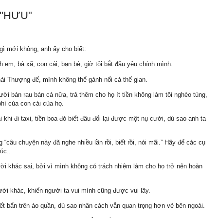
 "HƯU"
 gì mới không, anh ấy cho biết:
h em, bà xã, con cái, bạn bè, giờ tôi bắt đầu yêu chính mình.
phải Thượng đế, mình không thể gánh nổi cả thế gian.
ời bán rau bán cá nữa, trả thêm cho họ ít tiền không làm tôi nghèo túng,
phí của con cái của họ.
ại khi đi taxi, tiền boa đó biết đâu đổi lại được một nụ cười, dù sao anh ta
g “câu chuyện này đã nghe nhiều lần rồi, biết rồi, nói mãi.” Hãy để các cụ
úc..
người khác sai, bởi vì mình không có trách nhiệm làm cho họ trở nên hoàn
gười khác, khiến người ta vui mình cũng được vui lây.
ết bẩn trên áo quần, dù sao nhân cách vẫn quan trọng hơn vẻ bên ngoài.