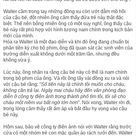
Walter cầm trong tay những đồng xu còn ướt đẫm mồ hôi
của cậu bé, đột nhiên ông cảm thấy đứa trẻ này thật đặc
biệt. Thế nên bỗng nhiên ông có một suy nghĩ, ông thấy cậu
bé này rất phù hợp với hình tượng nam chính trong kịch bản
mới của mình.
Hóa ra Walter là một đạo diễn và khi đó ông đang chuẩn bị
phần tiền kỳ cho bộ phim, ông đã quan sát các sinh viên của
trường diễn xuất không dưới một trăm lần, nhưng đều
không vừa ý.
Lúc này, ông nhận ra rằng cậu bé này có thể là nam chính
trong bộ phim của ông. Và rồi ông lấy vài đồng xu ra và nói
với cậu bé rằng: “
Số tiền này là chính tôi muốn cho cháu,
không cần trả lại. Ngày mai cháu hãy đến văn phòng đạo
diễn ở công ty điện ảnh trong thành phố tìm tôi, tôi sẽ cho
cháu một niềm vui bất ngờ lớn hơn
”. Nói xong, Walter rời đi,
trong lòng cảm thấy rất ấm áp và bắt đầu hy vọng vào cậu
bé này.
Hôm sau, bảo vệ công ty điện ảnh nói với Walter rằng trước
cửa có một nhóm trẻ con mặc quần áo rách rưới đến. Walter