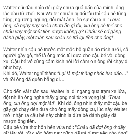
Walter cúi đầu nhìn đôi giày chưa quá bẩn của mình, ông
lắc đầu từ chối. Khi Walter chuẩn bị đổi tàu thì cậu bé lúng
túng, ngượng ngùng, đôi mắt ánh lên sự cầu xin: “
Thưa
ông, cả ngày nay cháu chưa ăn gì rồi, xin ông có thể cho
cháu vay một chút tiền được không ạ? Cháu sẽ cố gắng
đánh giày, một tuần sau cháu sẽ trả lại tiền cho ông!
”.
Walter nhìn cậu bé trước mặt mặc bộ quần áo rách rưới, cả
người gầy gò, thế là ông móc túi đưa cho cậu bé vài đồng
xu. Cậu bé vô cùng cảm kích nói lời cảm ơn ông rồi chạy đi
như bay.
Khi đó, Walter nghĩ thầm: “
Lại là một thằng nhóc lừa đảo…
”
và rồi ông đã quên bẵng đi…
Cho đến vài tuần sau, Walter lại đi ngang qua trạm xe lửa,
đột nhiên ông nghe thấy giọng nói từ xa vọng lại: “
Thưa
ông, xin ông đợi một lát!
”. Khi đó, ông nhìn thấy một cậu bé
gầy gò chạy đến đưa cho ông mấy đồng xu, lúc này Walter
mới nhận ra cậu bé này chính là đứa bé đánh giày đã
mượn ông tiền.
Cậu bé vừa thở hổn hển vừa nói: “
Cháu đã đợi ông ở đây
rất lâu rồi, rốt cuộc hôm nay cũng đã trả được tiền cho ông
”.