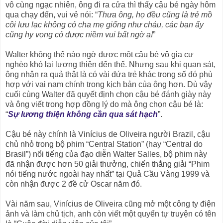
vô cùng ngạc nhiên, ông đi ra cửa thì thấy cậu bé ngày hôm
qua chạy đến, vui vẻ nói: “
Thưa ông, họ đều cũng là trẻ mồ
côi lưu lạc không có cha mẹ giống như cháu, các bạn ấy
cũng hy vọng có được niềm vui bất ngờ ạ!
”
Walter không thể nào ngờ được một cậu bé vô gia cư
nghèo khó lại lương thiện đến thế. Nhưng sau khi quan sát,
ông nhận ra quả thật là có vài đứa trẻ khác trong số đó phù
hợp với vai nam chính trong kịch bản của ông hơn. Dù vậy
cuối cùng Walter đã quyết định chọn cậu bé đánh giày này
và ông viết trong hợp đồng lý do mà ông chọn cậu bé là:
“
Sự lương thiện không cần qua sát hạch
”.
Cậu bé này chính là Vinícius de Oliveira người Brazil, cậu
chủ nhỏ trong bộ phim “Central Station” (hay “Central do
Brasil”) nổi tiếng của đạo diễn Walter Salles, bộ phim này
đã nhận được hơn 50 giải thưởng, chiến thắng giải “Phim
nói tiếng nước ngoài hay nhất” tại Quả Cầu Vàng 1999 và
còn nhận được 2 đề cử Oscar năm đó.
Vài năm sau, Vinícius de Oliveira cũng mở một công ty điện
ảnh và làm chủ tịch, anh còn viết một quyển tự truyện có tên