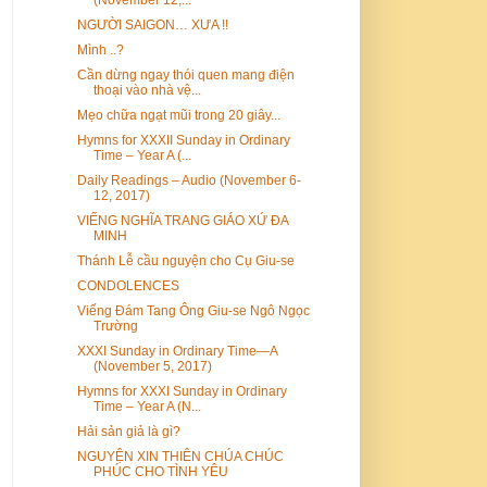
NGƯỜI SAIGON… XƯA !!
Mình ..?
Cần dừng ngay thói quen mang điện
thoại vào nhà vệ...
Mẹo chữa ngạt mũi trong 20 giây...
Hymns for XXXII Sunday in Ordinary
Time – Year A (...
Daily Readings – Audio (November 6-
12, 2017)
VIẾNG NGHĨA TRANG GIÁO XỨ ĐA
MINH
Thánh Lễ cầu nguyện cho Cụ Giu-se
CONDOLENCES
Viếng Đám Tang Ông Giu-se Ngô Ngọc
Trường
XXXI Sunday in Ordinary Time—A
(November 5, 2017)
Hymns for XXXI Sunday in Ordinary
Time – Year A (N...
Hải sản giả là gì?
NGUYỆN XIN THIÊN CHÚA CHÚC
PHÚC CHO TÌNH YÊU