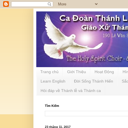
Trang chủ
Giới Thiệu
Hoạt Động
Hì
Learn English
Đời Sống Thánh Hiến
Sắ
Hỏi đáp về Thánh lễ và Thánh ca
Tìm Kiếm
23 tháng 11, 2017