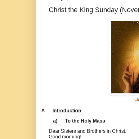
Christ the King Sunday (Nove
Cl
A.
Introduction
a)
To the Holy Mass
Dear Sisters and Brothers in Christ,
Good morning!