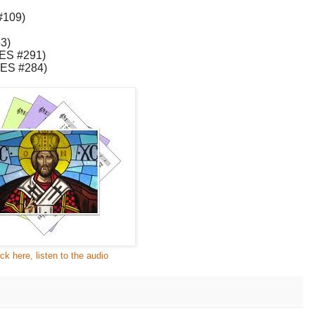
#
109
)
53
)
E
S
#2
91
)
(E
S
#2
8
4)
ick here, listen to the audio