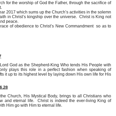
 for the worship of God the Father, through the sacrifice of
t.
Year 201
7
which sums up the Church’s activities in the solemn
ith in Christ’s kingship over the universe. Christ is King not
 and peace.
e grace of obedience to Christ’s New Commandment so as to
7
e Lord God as the Shepherd-King Who tends His People with
only plays this role in a perfect fashion when speaking of
s it up to its highest level by laying down His own life for His
6.28
the Church, His Mystical Body, brings to all Christians who
 and eternal life. Christ is indeed the ever-living King of
th Him go with Him to eternal life.