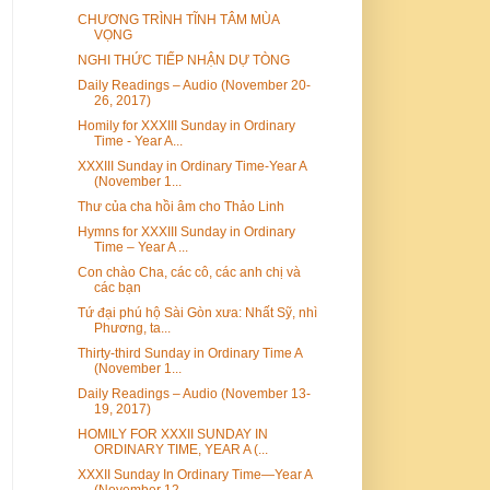
CHƯƠNG TRÌNH TĨNH TÂM MÙA
VỌNG
NGHI THỨC TIẾP NHẬN DỰ TÒNG
Daily Readings – Audio (November 20-
26, 2017)
Homily for XXXIII Sunday in Ordinary
Time - Year A...
XXXIII Sunday in Ordinary Time-Year A
(November 1...
Thư của cha hồi âm cho Thảo Linh
Hymns for XXXIII Sunday in Ordinary
Time – Year A ...
Con chào Cha, các cô, các anh chị và
các bạn
Tứ đại phú hộ Sài Gòn xưa: Nhất Sỹ, nhì
Phương, ta...
Thirty-third Sunday in Ordinary Time A
(November 1...
Daily Readings – Audio (November 13-
19, 2017)
HOMILY FOR XXXII SUNDAY IN
ORDINARY TIME, YEAR A (...
XXXII Sunday In Ordinary Time—Year A
(November 12,...