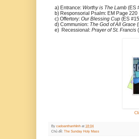
a) Entrance:
Worthy is The Lamb
(E
S
b) Responsorial Psalm: EM Page 22
0
c) Offertory:
Our Blessing Cup
(E
S
#1
d) Communion:
The God of All Grace
(
e) Recessional:
Prayer of St. Francis
Cl
By
cadoanthanhlinh
at
18:04
Chủ đề:
The Sunday Holy Mass