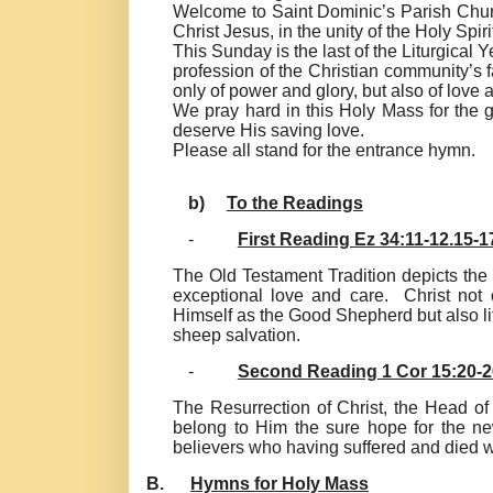
Welcome to Saint Dominic’s Parish Church
Christ Jesus, in the unity of the Holy Spiri
This Sunday is the last of the Liturgical 
profession of the Christian community’s fa
only of power and glory, but also of love
We pray hard in this Holy Mass for th
deserve His saving love.
Please all stand for the entrance hymn.
b)
To the Readings
-
First Reading Ez 34:11-12.15-1
The Old Testament Tradition depicts th
exceptional love and care. Christ not 
Himself as the Good Shepherd but also lift
sheep salvation.
-
Second Reading 1 Cor 15:20-2
The Resurrection of Christ, the Head of 
belong to Him the sure hope for the new
believers who having suffered and died wi
B.
Hymns for Holy Mass