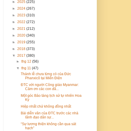
►
2025
(225)
►
2024
(267)
►
2023
(310)
►
2022
(272)
►
2021
(212)
►
2020
(340)
►
2019
(255)
►
2018
(373)
▼
2017
(380)
►
thg 12
(56)
▼
thg 11
(47)
Thánh lễ chưa từng có của Đức
Phanxicô tại Miến Điện
ĐTC với người Công giáo Myanmar:
Cảm ơn các con đã...
Một góc Bảo tàng lịch sử tự nhiên Hoa
Kỳ
Hiệp nhất chứ không đồng nhất
Bài diễn văn của ĐTC trước các nhà
lãnh đạo dân sự...
“Sự lương thiện không cần qua sát
hạch”