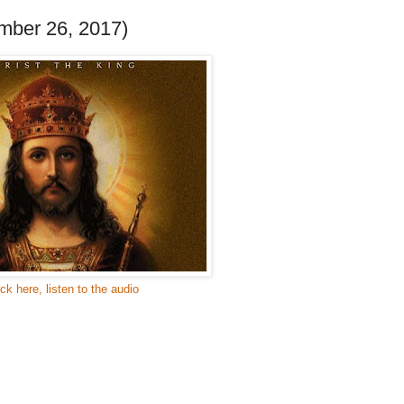
mber 26, 2017)
ick here, listen to the audio