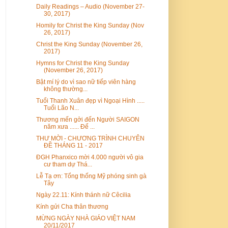
Daily Readings – Audio (November 27-
30, 2017)
Homily for Christ the King Sunday (Nov
26, 2017)
Christ the King Sunday (November 26,
2017)
Hymns for Christ the King Sunday
(November 26, 2017)
Bật mí lý do vì sao nữ tiếp viên hàng
không thường...
Tuổi Thanh Xuân đẹp vì Ngoại Hình .....
Tuổi Lão N...
Thương mến gởi đến Người SAIGON
năm xưa ...... Để ...
THƯ MỜI - CHƯƠNG TRÌNH CHUYÊN
ĐỀ THÁNG 11 - 2017
ĐGH Phanxico mời 4.000 người vô gia
cư tham dự Thá...
Lễ Tạ ơn: Tổng thống Mỹ phóng sinh gà
Tây
Ngày 22.11: Kính thánh nữ Cêcilia
Kính gửi Cha thân thương
MỪNG NGÀY NHÀ GIÁO VIỆT NAM
20/11/2017