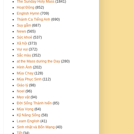
The Sunday Holy Mass
(1841)
Hoạt Động
(852)
English Hymn
(709)
Thánh Ca Tiếng Anh
(690)
Suy gẫm
(687)
News
(565)
Sức khoẻ
(537)
Xã hội
(373)
Vui vui
(372)
Sắc màu
(352)
at the Mass during the Day
(280)
Hình Ảnh
(202)
Mùa Chay
(128)
Mùa Phục Sinh
(112)
Giáo lý
(98)
Noel
(96)
Mẹo vặt
(94)
Đời Sống Thánh hiến
(85)
Mùa Vọng
(64)
Kỹ Năng Sống
(58)
Learn English
(41)
Sinh nhật và Bổn Mạng
(40)
Tết
(34)