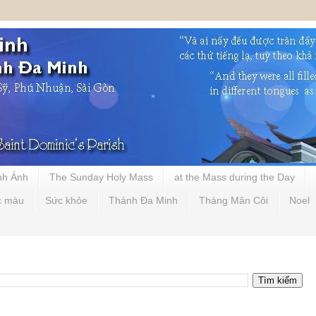
nh Ảnh
The Sunday Holy Mass
at the Mass during the Day
c màu
Sức khỏe
Thánh Đa Minh
Tháng Mân Côi
Noel