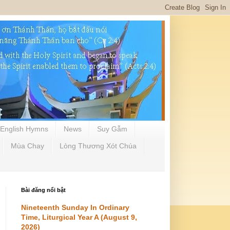
English Hymns
News
Suy Gẫm
Mùa Chay
Lòng Thương Xót Chúa
Bài đăng nổi bật
Nineteenth Sunday In Ordinary
Time, Liturgical Year A (August 9,
2026)