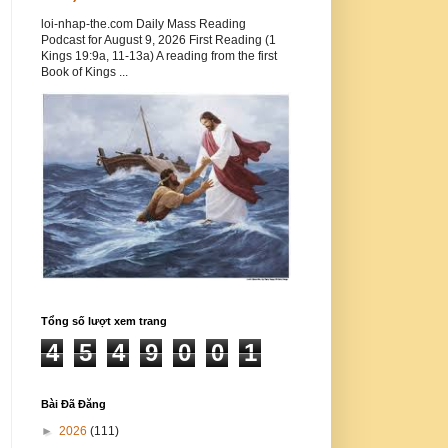
loi-nhap-the.com Daily Mass Reading
Podcast for August 9, 2026 First Reading (1
Kings 19:9a, 11-13a) A reading from the first
Book of Kings ...
Tổng số lượt xem trang
4
5
4
9
0
0
1
Bài Đã Đăng
►
2026
(111)