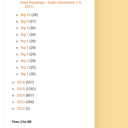
Daily Readings – Audio (November 1-5,
2017)
►
thg 10
(28)
►
thg 9
(27)
►
thg 8
(30)
►
thg 7
(34)
►
thg 6
(26)
►
thg 5
(28)
►
thg 4
(20)
►
thg 3
(29)
►
thg 2
(25)
►
thg 1
(30)
►
2016
(557)
►
2015
(1181)
►
2014
(807)
►
2013
(358)
►
2012
(1)
Theo Chủ Đề