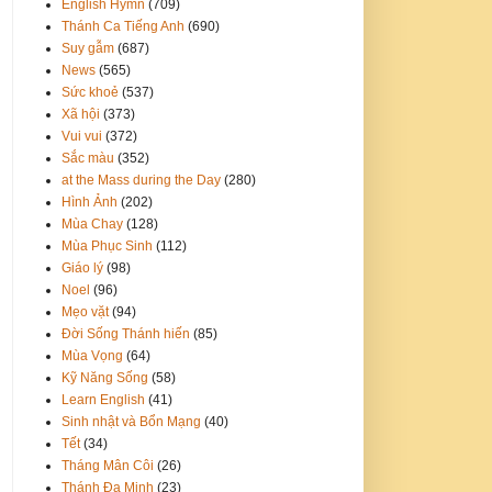
English Hymn
(709)
Thánh Ca Tiếng Anh
(690)
Suy gẫm
(687)
News
(565)
Sức khoẻ
(537)
Xã hội
(373)
Vui vui
(372)
Sắc màu
(352)
at the Mass during the Day
(280)
Hình Ảnh
(202)
Mùa Chay
(128)
Mùa Phục Sinh
(112)
Giáo lý
(98)
Noel
(96)
Mẹo vặt
(94)
Đời Sống Thánh hiến
(85)
Mùa Vọng
(64)
Kỹ Năng Sống
(58)
Learn English
(41)
Sinh nhật và Bổn Mạng
(40)
Tết
(34)
Tháng Mân Côi
(26)
Thánh Đa Minh
(23)