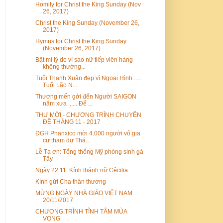
Homily for Christ the King Sunday (Nov
26, 2017)
Christ the King Sunday (November 26,
2017)
Hymns for Christ the King Sunday
(November 26, 2017)
Bật mí lý do vì sao nữ tiếp viên hàng
không thường...
Tuổi Thanh Xuân đẹp vì Ngoại Hình .....
Tuổi Lão N...
Thương mến gởi đến Người SAIGON
năm xưa ...... Để ...
THƯ MỜI - CHƯƠNG TRÌNH CHUYÊN
ĐỀ THÁNG 11 - 2017
ĐGH Phanxico mời 4.000 người vô gia
cư tham dự Thá...
Lễ Tạ ơn: Tổng thống Mỹ phóng sinh gà
Tây
Ngày 22.11: Kính thánh nữ Cêcilia
Kính gửi Cha thân thương
MỪNG NGÀY NHÀ GIÁO VIỆT NAM
20/11/2017
CHƯƠNG TRÌNH TĨNH TÂM MÙA
VỌNG