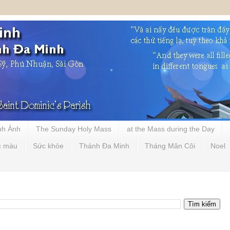
nh Ảnh
The Sunday Holy Mass
at the Mass during the Day
c màu
Sức khỏe
Thánh Đa Minh
Tháng Mân Côi
Noel