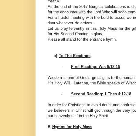
Year A.
As the end of the 2017 liturgical celebrations is
for the encounter with the Lord Who will soon c
For a fruitful meeting with the Lord to occur, we 
door whenever He arrives.
Let us pray fervently in this Holy Mass for the gi
for His Second Coming in glory.
Please all stand for the entrance hymn.
b)
To The Readings
-
First Reading: Wis 6:12-16
Wisdom is one of God’s great gifts to the human 
His Holy Will. Later on, the Bible speaks of Wis
-
Second Reading: 1 Thes 4:12-18
In order for Christians to avoid doubt and confusi
we believers in Christ will get through the very j
our heavenly self in the Holy Spirit.
B.
Hymns for Holy Mass