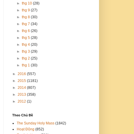
►
thg 10
(28)
►
thg 9
(27)
►
thg 8
(30)
►
thg 7
(34)
►
thg 6
(26)
►
thg 5
(28)
►
thg 4
(20)
►
thg 3
(29)
►
thg 2
(25)
►
thg 1
(30)
►
2016
(557)
►
2015
(1181)
►
2014
(807)
►
2013
(358)
►
2012
(1)
Theo Chủ Đề
The Sunday Holy Mass
(1842)
Hoạt Động
(852)