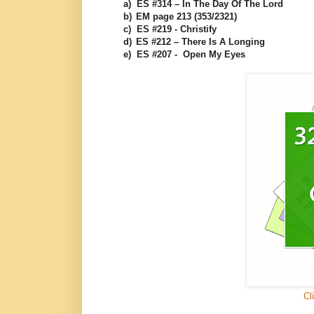
a)
ES #314
– In The Day Of The Lord
b)
EM page 213 (353/2321)
c)
ES #219
- Christify
d)
ES #212
– There Is A Longing
e)
ES #207
- Open My Eyes
Cl