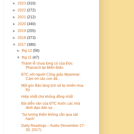
►
2023
(310)
►
2022
(272)
►
2021
(212)
►
2020
(340)
►
2019
(255)
►
2018
(373)
▼
2017
(380)
►
thg 12
(56)
▼
thg 11
(47)
Thánh lễ chưa từng có của Đức
Phanxicô tại Miến Điện
ĐTC với người Công giáo Myanmar:
Cảm ơn các con đã...
Một góc Bảo tàng lịch sử tự nhiên Hoa
Kỳ
Hiệp nhất chứ không đồng nhất
Bài diễn văn của ĐTC trước các nhà
lãnh đạo dân sự...
“Sự lương thiện không cần qua sát
hạch”
Daily Readings – Audio (November 27-
30, 2017)