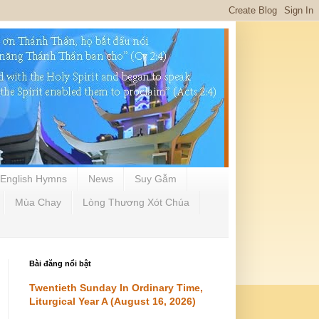
English Hymns
News
Suy Gẫm
Mùa Chay
Lòng Thương Xót Chúa
Bài đăng nổi bật
Twentieth Sunday In Ordinary Time,
Liturgical Year A (August 16, 2026)