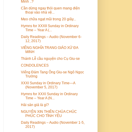
Mình ..?
Cần dừng ngay thói quen mang điện
thoại vào nhà vệ...
Mẹo chữa ngạt mũi trong 20 giây...
Hymns for XXXII Sunday in Ordinary
Time – Year A (...
Daily Readings – Audio (November 6-
12, 2017)
VIẾNG NGHĨA TRANG GIÁO XỨ ĐA
MINH
Thánh Lễ cầu nguyện cho Cụ Giu-se
CONDOLENCES
Viếng Đám Tang Ông Giu-se Ngô Ngọc
Trường
XXXI Sunday in Ordinary Time—A
(November 5, 2017)
Hymns for XXXI Sunday in Ordinary
Time – Year A (N...
Hải sản giả là gì?
NGUYỆN XIN THIÊN CHÚA CHÚC
PHÚC CHO TÌNH YÊU
Daily Readings – Audio (November 1-5,
2017)