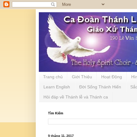
Trang chủ
Giới Thiệu
Hoạt Động
Hì
Learn English
Đời Sống Thánh Hiến
Sắ
Hỏi đáp về Thánh lễ và Thánh ca
Tìm Kiếm
9 tháng 11, 2017