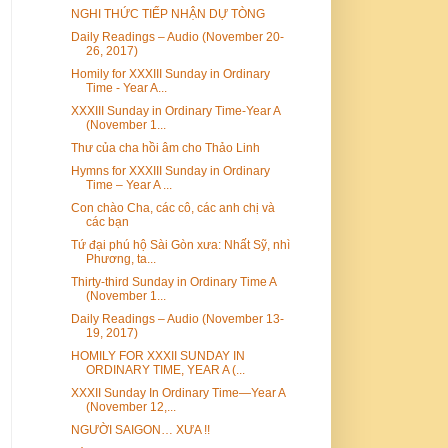
NGHI THỨC TIẾP NHẬN DỰ TÒNG
Daily Readings – Audio (November 20-
26, 2017)
Homily for XXXIII Sunday in Ordinary
Time - Year A...
XXXIII Sunday in Ordinary Time-Year A
(November 1...
Thư của cha hồi âm cho Thảo Linh
Hymns for XXXIII Sunday in Ordinary
Time – Year A ...
Con chào Cha, các cô, các anh chị và
các bạn
Tứ đại phú hộ Sài Gòn xưa: Nhất Sỹ, nhì
Phương, ta...
Thirty-third Sunday in Ordinary Time A
(November 1...
Daily Readings – Audio (November 13-
19, 2017)
HOMILY FOR XXXII SUNDAY IN
ORDINARY TIME, YEAR A (...
XXXII Sunday In Ordinary Time—Year A
(November 12,...
NGƯỜI SAIGON… XƯA !!