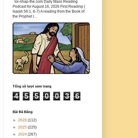
loi-nhap-the.com Daily Mass Reading
Podcast for August 16, 2026 First Reading (
Isaiah 56:1, 6-7) A reading from the Book of
the Prophet I...
Tổng số lượt xem trang
4
5
5
0
0
3
6
Bài Đã Đăng
►
2026
(112)
►
2025
(225)
►
2024
(267)