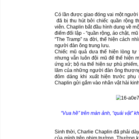
Có lần được giao đóng vai một người
đã bị thu hút bởi chiếc quần rộng t
viên. Chaplin bắt đầu hình dung về một
điểm đối lập - “quần rộng, áo chật, mũ 
“The Tramp” ra đời, thể hiện cách nh
người đàn ông trung lưu.
Chiếc mũ quả dưa thể hiện lòng tự t
nhưng vẫn luôn đội mũ để thể hiện m
ứng xử; bộ ria thể hiện sự phù phiếm,
lãm của những người đàn ông thượng
đỏm dáng khi xuất hiện trước phụ
Chaplin gửi gắm vào nhân vật hài kinh
“Vua hề” trên màn ảnh, “quái vật” k
Sinh thời, Charlie Chaplin đã phải dà
của mình trên phim trường. Thường k