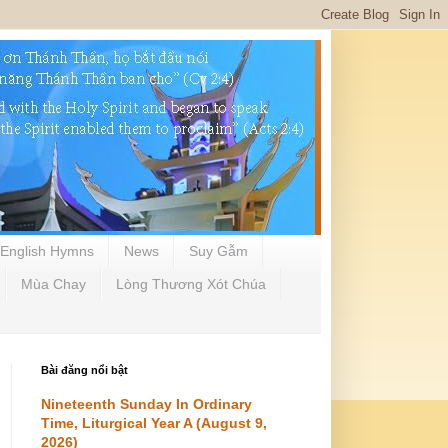
English Hymns
News
Suy Gẫm
Mùa Chay
Lòng Thương Xót Chúa
Bài đăng nổi bật
Nineteenth Sunday In Ordinary
Time, Liturgical Year A (August 9,
2026)