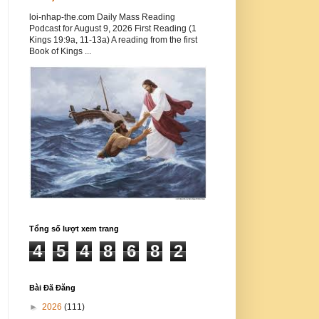
loi-nhap-the.com Daily Mass Reading
Podcast for August 9, 2026 First Reading (1
Kings 19:9a, 11-13a) A reading from the first
Book of Kings ...
Tổng số lượt xem trang
4
5
4
8
6
8
2
Bài Đã Đăng
►
2026
(111)