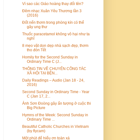
Vì sao các Giáo hoàng thay đổi tên?
Đêm nhạc Xuân Yêu Thương lần 3
(2016)
Đốt nến thơm trong phòng kín có thể
gây ung thư
Thuốc paracetamol không vô hại như ta
nghĩ
8 mẹo vặt dọn dẹp nhà sạch đẹp, thơm
tho đón Tết
Homily for the Second Sunday in
Ordinary Time C (J...
THÔNG TIN VỀ CHUYẾN CÔNG TÁC
XÃ HỘI TẠI BỆN...
Daily Readings – Audio (Jan 18 - 24,
2016)
Second Sunday in Ordinary Time - Year
C (Jan 17, 2...
Ảnh Sơn Đoòng gây ấn tượng ở cuộc thi
Big Picture
Hymns of the Week: Second Sunday in
Ordinary Time ...
Beautiful Catholic Churches in Vietnam
(by flycam)
Một phút để hiểu ơn toàn xá