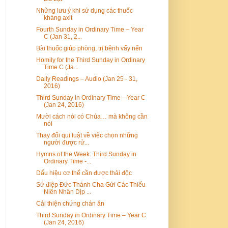
Những lưu ý khi sử dụng các thuốc
kháng axit
Fourth Sunday in Ordinary Time – Year
C (Jan 31, 2...
Bài thuốc giúp phòng, trị bệnh vẩy nến
Homily for the Third Sunday in Ordinary
Time C (Ja...
Daily Readings – Audio (Jan 25 - 31,
2016)
Third Sunday in Ordinary Time—Year C
(Jan 24, 2016)
Mười cách nói có Chúa… mà không cần
nói
Thay đổi qui luật về việc chọn những
người được rử...
Hymns of the Week: Third Sunday in
Ordinary Time -...
Dấu hiệu cơ thể cần được thải độc
Sứ điệp Đức Thánh Cha Gửi Các Thiếu
Niên Nhân Dịp ...
Cải thiện chứng chán ăn
Third Sunday in Ordinary Time – Year C
(Jan 24, 2016)