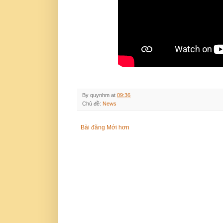
By
quynhm
at
09:36
Chủ đề:
News
Bài đăng Mới hơn