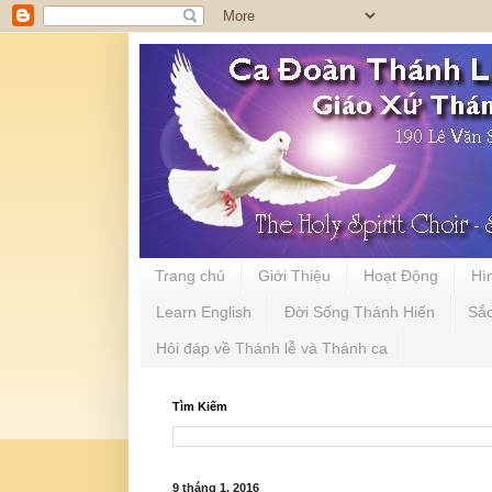
Trang chủ
Giới Thiệu
Hoạt Động
Hì
Learn English
Đời Sống Thánh Hiến
Sắ
Hỏi đáp về Thánh lễ và Thánh ca
Tìm Kiếm
9 tháng 1, 2016