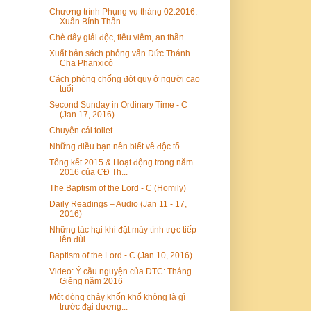
Chương trình Phụng vụ tháng 02.2016:
Xuân Bính Thân
Chè dây giải độc, tiêu viêm, an thần
Xuất bản sách phỏng vấn Đức Thánh
Cha Phanxicô
Cách phòng chống đột quỵ ở người cao
tuổi
Second Sunday in Ordinary Time - C
(Jan 17, 2016)
Chuyện cái toilet
Những điều bạn nên biết về độc tố
Tổng kết 2015 & Hoạt động trong năm
2016 của CĐ Th...
The Baptism of the Lord - C (Homily)
Daily Readings – Audio (Jan 11 - 17,
2016)
Những tác hại khi đặt máy tính trực tiếp
lên đùi
Baptism of the Lord - C (Jan 10, 2016)
Video: Ý cầu nguyện của ĐTC: Tháng
Giêng năm 2016
Một dòng chảy khốn khổ không là gì
trước đại dương...