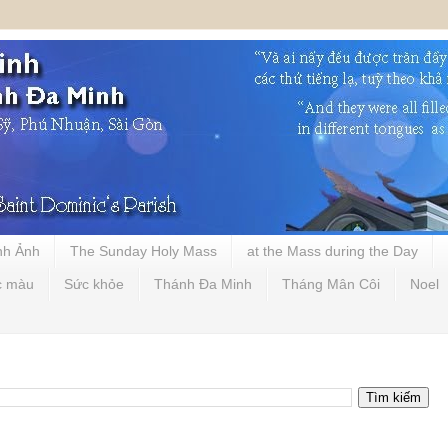
nh Ảnh
The Sunday Holy Mass
at the Mass during the Day
c màu
Sức khỏe
Thánh Đa Minh
Tháng Mân Côi
Noel