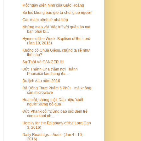
Một ngày điển hình của Giáo Hoàng
Bộ tộc không bao giờ từ chối giúp người
Các mầm bệnh từ nhà bếp
Những mẹo vặt "đặc trị" với quần áo mà
bạn phải bi...
Hymns of the Week: Baptism of the Lord
(Jan 10, 2016)
Không có Chúa Giêsu, chúng ta sẽ như
thế nào?
Sự Thật Về CANCER !!!!
Đức Thánh Cha thăm nơi Thánh
Phanxicô làm hang đá ...
Du lịch đầu năm 2016
Rã Đông Thực Phẩm 5 Phút... mà không
cần microwave
Hoa mắt, chóng mặt: Dấu hiệu 'chết
người' đừng bỏ qua
Đức Phanxicô: “Đừng bao giờ đem trẻ
con ra khỏi nh...
Homily for the Epiphany of the Lord (Jan
3, 2016)
Daily Readings – Audio (Jan 4 - 10,
2016)