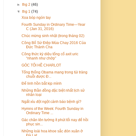
►
thg 2
(46)
▼
thg 1
(74)
Xoa bóp ngón tay
Fourth Sunday in Ordinary Time—Year
C (Jan 31, 2016)
Chúc mừng sinh nhật (trong tháng 02)
Công Bố Sứ Điệp Mùa Chay 2016 Của
Đức Thánh Cha
Công thức kỳ diệu tống cổ axit uric
“nhanh như chớp”
GÓC TỐI HỀ CHARLOT
Tổng thống Obama mang trong túi tràng
chuỗi được Đ...
Để linh hồn bắt kịp mình
Những thần đồng đặc biệt nhất lịch sử
nhân loại
Ngất xỉu đột ngột cảnh báo bệnh gì?
Hymns of the Week: Fourth Sunday in
Ordinary Time ...
Gác chân lên tường ít phút tối nay để hồi
phục sin...
Những loài hoa khoe sắc đón xuân ở
Đà Lạt