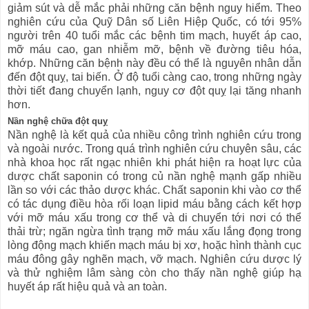
giảm sút và dễ mắc phải những căn bệnh nguy hiểm. Theo
nghiên cứu của Quỹ Dân số Liên Hiệp Quốc, có tới 95%
người trên 40 tuổi mắc các bệnh tim mạch, huyết áp cao,
mỡ máu cao, gan nhiễm mỡ, bệnh về đường tiêu hóa,
khớp. Những căn bệnh này đều có thể là nguyên nhân dẫn
đến đột quỵ, tai biến. Ở độ tuổi càng cao, trong những ngày
thời tiết đang chuyển lạnh, nguy cơ đột quỵ lại tăng nhanh
hơn.
Nần nghệ chữa đột quỵ
Nần nghệ là kết quả của nhiều công trình nghiên cứu trong
và ngoài nước. Trong quá trình nghiên cứu chuyên sâu, các
nhà khoa học rất ngạc nhiên khi phát hiện ra hoạt lực của
dược chất saponin có trong củ nần nghệ mạnh gấp nhiều
lần so với các thảo dược khác. Chất saponin khi vào cơ thể
có tác dụng điều hòa rối loạn lipid máu bằng cách kết hợp
với mỡ máu xấu trong cơ thể và di chuyển tới nơi có thể
thải trừ; ngăn ngừa tình trạng mỡ máu xấu lắng đọng trong
lòng động mạch khiến mạch máu bị xơ, hoặc hình thành cục
máu đông gây nghẽn mạch, vỡ mạch. Nghiên cứu dược lý
và thử nghiệm lâm sàng còn cho thấy nần nghệ giúp hạ
huyết áp rất hiệu quả và an toàn.