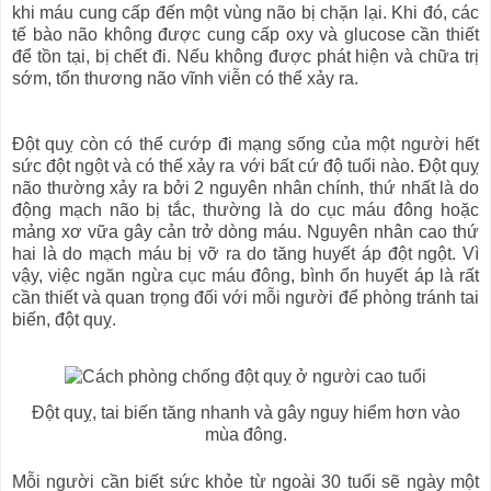
khi máu cung cấp đến một vùng não bị chặn lại. Khi đó, các
tế bào não không được cung cấp oxy và glucose cần thiết
để tồn tại, bị chết đi. Nếu không được phát hiện và chữa trị
sớm, tổn thương não vĩnh viễn có thể xảy ra.
Đột quỵ còn có thể cướp đi mạng sống của một người hết
sức đột ngột và có thể xảy ra với bất cứ độ tuổi nào. Đột quỵ
não thường xảy ra bởi 2 nguyên nhân chính, thứ nhất là do
động mạch não bị tắc, thường là do cục máu đông hoặc
mảng xơ vữa gây cản trở dòng máu. Nguyên nhân cao thứ
hai là do mạch máu bị vỡ ra do tăng huyết áp đột ngột. Vì
vậy, việc ngăn ngừa cục máu đông, bình ổn huyết áp là rất
cần thiết và quan trọng đối với mỗi người để phòng tránh tai
biến, đột quỵ.
Đột quỵ, tai biến tăng nhanh và gây nguy hiểm hơn vào
mùa đông.
Mỗi người cần biết sức khỏe từ ngoài 30 tuổi sẽ ngày một