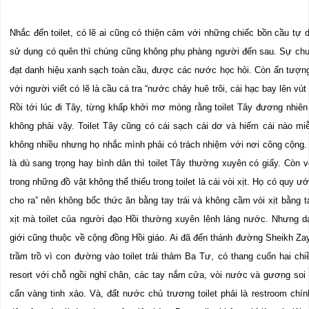
Nhắc đến toilet, có lẽ ai cũng có thiện cảm với những chiếc bồn cầu tự
sử dụng có quên thì chúng cũng không phụ phàng người đến sau. Sự chu
đạt danh hiệu xanh sạch toàn cầu, được các nước học hỏi. Còn ấn tượng
với người viết có lẽ là cầu cá tra “nước chảy huê trôi, cái hạc bay lên vút
Rồi tới lúc đi Tây, từng khấp khởi mơ mòng rằng toilet Tây đương nhiên
không phải vậy. Toilet Tây cũng có cái sạch cái dơ và hiếm cái nào miễ
không nhiều nhưng họ nhắc mình phải có trách nhiệm với nơi công cộng
là dù sang trọng hay bình dân thì toilet Tây thường xuyên có giấy. Còn
trong những đồ vật không thể thiếu trong toilet là cái vòi xịt. Họ có quy ướ
cho ra” nên không bốc thức ăn bằng tay trái và không cầm vòi xịt bằng t
xịt mà toilet của người đạo Hồi thường xuyên lênh láng nước. Nhưng dan
giới cũng thuộc về cộng đồng Hồi giáo. Ai đã đến thánh đường Sheikh Za
trầm trồ vì con đường vào toilet trải thảm Ba Tư, có thang cuốn hai chi
resort với chỗ ngồi nghỉ chân, các tay nắm cửa, vòi nước và gương so
cẩn vàng tinh xảo. Và, đất nước chủ trương toilet phải là restroom chí