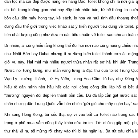
dân tộc mà cái đẹp được nâng lên hàng Đạo, toilet không chỉ là nơi giải 
chi tiết trong không gian nhỏ này đầy tính nhân bản, từ hệ thống tia nướ
bồn cầu đến máy hong tay, kệ sách, lọ hoa và mùi tinh dầu thoang thoả
đứng đầu thế giới trong việc khảo sát ý kiến người tiêu dùng về toilet,
tiến chất lượng cũng như đưa ra các tiêu chuẩn về toilet sao cho an toàn 
Dĩ nhiên, ai cũng hiểu rằng không thể đòi hỏi nơi nào cũng nuông chiều nh
như Nhật Bản hay Dubai nhưng ít ra đừng biến toilet thành cơn ác mộn
giỏi vụ này. Hai mùi mà nhiều người thừa nhận rất sợ hãi khi đến Trung
Nước nôi tưng bừng, mùi mẫn vang lừng là đặc thù của toilet Trung Quố
Vạn Lý Trường Thành, Từ Hy Viên, Trung Hoa Cẩm Tú hay chợ Đông 
hiểu rõ dân mình nên hầu hết các nơi công cộng đều lắp hố xí bệt 
“thượng” nguyên đôi dép lên thành bồn cầu. Dù đã lắp cần gạt nước sát 
chân nhưng dân Trung Quốc vẫn hồn nhiên “gửi gió cho mây ngàn bay” sau 
Khi sang Hồng Kông, tôi sốc thật sự vì vào bất cứ toilet nào trong các
trọng ở phố mua sắm cũng thấy khóa cửa im ỉm. Tới chừng gặp một phụ
thư thái đi ra, tôi mừng rỡ chạy vào thì bị bà ngăn lại. Bà rút xâu chìa 