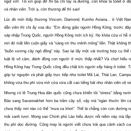
ngọt xớt. Tôi xin giúp đỡ thì bà chỉ tay ra đường, còn khoe là toilet ở đ
và nhân viên. Trời ạ, còn thượng đế thì sao!
Lúc đó mới thấy thương Vincom, Diamond, Kumho Asiana... ở Việt Na
dẫn viên thì chị ấy xoa dịu: “Em đừng giận người Hồng Kông, trước đâ
sáp nhập Trung Quốc, người Hồng Kông mới ích kỷ. Họ khóa cửa vì hễ ngư
nơi đó mất liền cuộn giấy và “vàng rơi thu mênh mông” liền. Thật không th
“buồn vương cây ngô đồng” này. Sao lại lấy một vài trường hợp cụ th
luật lệ vô cảm, đánh đồng con người ở mức thấp nhất? Và chợt hiểu r
Hồng Kông hay Trung Quốc cũng đều chật kín người xếp hàng ở toilet. T
góp tự nguyện và phát giấy trực tiếp như toilet Mã Lai, Thái Lan, Camp
không vừa thu phí vừa mở cửa vừa cất cao tiếng hát như nhân viên vệ 
Nhưng có lẽ Trung Hoa dân quốc cũng chưa khiến tôi “stress” bằng nư
Bảo sang Savannakhet hơn ba trăm cây số, vậy mà “ngàn thước lên c
chưa thấy nơi nào có thể “mưa xa khơi”. Thế là chẳng còn con đường n
mãi xanh tươi. Mong sao Chính phủ Lào hiểu được nỗi niềm này mà lắp
thu phí dọc đường. Cũng may là người viết chưa trải qua cảnh xách c