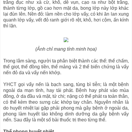
trắng đục như xà cừ, khô, dễ vụn, cạo ra như bột trắng,
thành từng lớp, gồ cao hơn mặt da, bong lớp này lớp khác
lại đùn lên. Nền đỏ: làm nền cho lớp vẩy, có khi ăn lan xung
quanh lớp vẩy, vết đỏ ranh giới rõ rệt, khô, hơi cộm, ấn kính
thì lặn.
(Ảnh chỉ mang tính minh họa)
Trong lâm sàng, người ta phân biệt thành các thể: thể chấm,
thể giọt, thể đồng tiền, thể mảng và 2 thể biến chứng là vẩy
nến đỏ da và vẩy nến khớp.
YHCT gọi vẩy nến là bạch sang, tùng bì tiễn; là một bệnh
ngoài da mạn tính, hay tái phát. Bệnh hay phát vào mùa
đông, ở da đầu và mặt, tứ chi; nặng có thể phát ra toàn thân,
có thể kèm theo sưng các khớp tay chân. Nguyên nhân là
do huyết nhiệt lại gặp phải phong mà gây bệnh ở ngoài da,
phong làm huyết táo không dinh dưỡng da gây bệnh vẩy
nến. Sau đây là một số bài thuốc trị theo từng thể.
Thể phong huyết nhiệt