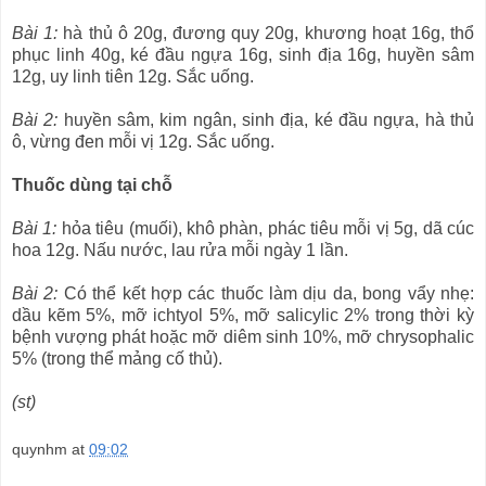
Bài 1:
hà thủ ô 20g, đương quy 20g, khương hoạt 16g, thổ
phục linh 40g, ké đầu ngựa 16g, sinh địa 16g, huyền sâm
12g, uy linh tiên 12g. Sắc uống.
Bài 2:
huyền sâm, kim ngân, sinh địa, ké đầu ngựa, hà thủ
ô, vừng đen mỗi vị 12g. Sắc uống.
Thuốc dùng tại chỗ
Bài 1:
hỏa tiêu (muối), khô phàn, phác tiêu mỗi vị 5g, dã cúc
hoa 12g. Nấu nước, lau rửa mỗi ngày 1 lần.
Bài 2:
Có thể kết hợp các thuốc làm dịu da, bong vẩy nhẹ:
dầu kẽm 5%, mỡ ichtyol 5%, mỡ salicylic 2% trong thời kỳ
bệnh vượng phát hoặc mỡ diêm sinh 10%, mỡ chrysophalic
5% (trong thể mảng cố thủ).
(st)
quynhm
at
09:02