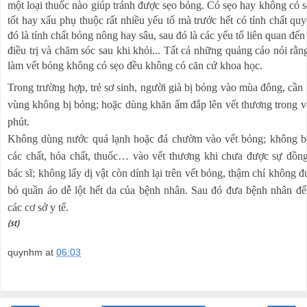
một loại thuốc nào giúp tránh được sẹo bỏng. Có sẹo hay không có s
tốt hay xấu phụ thuộc rất nhiều yếu tố mà trước hết có tính chất quy
đó là tính chất bỏng nông hay sâu, sau đó là các yếu tố liên quan đến 
điều trị và chăm sóc sau khi khỏi... Tất cả những quảng cáo nói rằn
làm vết bỏng không có sẹo đều không có căn cứ khoa học.
Trong trường hợp, trẻ sơ sinh, người già bị bỏng vào mùa đông, cần
vùng không bị bỏng; hoặc dùng khăn ẩm đắp lên vết thương trong 
phút.
Không dùng nước quá lạnh hoặc đá chườm vào vết bỏng; không b
các chất, hóa chất, thuốc… vào vết thương khi chưa được sự đồn
bác sĩ; không lấy dị vật còn dính lại trên vết bỏng, thậm chí không đ
bỏ quần áo dễ lột hết da của bệnh nhân. Sau đó đưa bệnh nhân đ
các cơ sở y tế.
(st)
quynhm
at
06:03