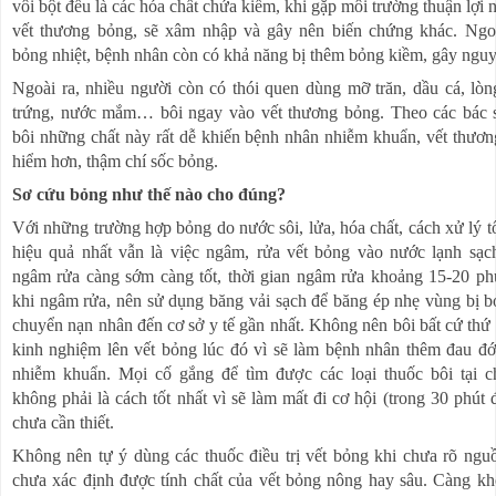
vôi bột đều là các hóa chất chứa kiềm, khi gặp môi trường thuận lợi 
vết thương bỏng, sẽ xâm nhập và gây nên biến chứng khác. Ngo
bỏng nhiệt, bệnh nhân còn có khả năng bị thêm bỏng kiềm, gây nguy
Ngoài ra, nhiều người còn có thói quen dùng mỡ trăn, dầu cá, lòn
trứng, nước mắm… bôi ngay vào vết thương bỏng. Theo các bác s
bôi những chất này rất dễ khiến bệnh nhân nhiễm khuẩn, vết thươ
hiểm hơn, thậm chí sốc bỏng.
Sơ cứu bỏng
như thế nào cho đúng?
Với những trường hợp bỏng do nước sôi, lửa, hóa chất, cách xử lý tố
hiệu quả nhất vẫn là việc ngâm, rửa vết bỏng vào nước lạnh sạc
ngâm rửa càng sớm càng tốt, thời gian ngâm rửa khoảng 15-20 ph
khi ngâm rửa, nên sử dụng băng vải sạch để băng ép nhẹ vùng bị b
chuyển nạn nhân đến cơ sở y tế gần nhất. Không nên bôi bất cứ thứ 
kinh nghiệm lên vết bỏng lúc đó vì sẽ làm bệnh nhân thêm đau đ
nhiễm khuẩn. Mọi cố gắng để tìm được các loại thuốc bôi tại 
không phải là cách tốt nhất vì sẽ làm mất đi cơ hội (trong 30 phút 
chưa cần thiết.
Không nên tự ý dùng các thuốc điều trị vết bỏng khi chưa rõ ngu
chưa xác định được tính chất của vết bỏng nông hay sâu. Càng k