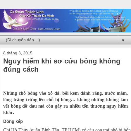
▼
8 tháng 3, 2015
Nguy hiểm khi sơ cứu bỏng không
đúng cách
Nhúng chỗ bỏng vào xô đá, bôi kem đánh răng, nước mắm,
lòng trắng trứng lên chỗ bị bỏng… không những không làm
vết bỏng đỡ đau mà còn gây ra nhiều tổn thương nguy hiểm
khác.
Bỏng kép
Chị Hồ Thủy (quận Bình Tân, TP HCM) có cậu con trai nhỏ bị bỏ