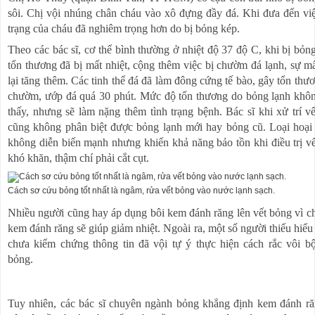
sôi. Chị vội nhúng chân cháu vào xô đựng đầy đá. Khi đưa đến việ
trạng của cháu đã nghiêm trọng hơn do bị bỏng kép.
Theo các bác sĩ, cơ thể bình thường ở nhiệt độ 37 độ C, khi bị bỏn
tổn thương đã bị mất nhiệt, cộng thêm việc bị chườm đá lạnh, sự mấ
lại tăng thêm. Các tinh thể đá đã làm đông cứng tế bào, gây tổn thư
chườm, ướp đá quá 30 phút. Mức độ tổn thương do bỏng lạnh khô
thấy, nhưng sẽ làm nặng thêm tình trạng bệnh. Bác sĩ khi xử trí v
cũng không phân biệt được bỏng lạnh mới hay bỏng cũ. Loại hoại
không diễn biến mạnh nhưng khiến khả năng bảo tồn khi điều trị v
khó khăn, thậm chí phải cắt cụt.
Cách sơ cứu bỏng tốt nhất là ngâm, rửa vết bỏng vào nước lạnh sạch.
Nhiều người cũng hay áp dụng bôi kem đánh răng lên vết bỏng vì c
kem đánh răng sẽ giúp giảm nhiệt. Ngoài ra, một số người thiếu hiểu 
chưa kiểm chứng thông tin đã vội tự ý thực hiện cách rắc vôi b
bỏng.
Tuy nhiên, các bác sĩ chuyên ngành bỏng khẳng định kem đánh r