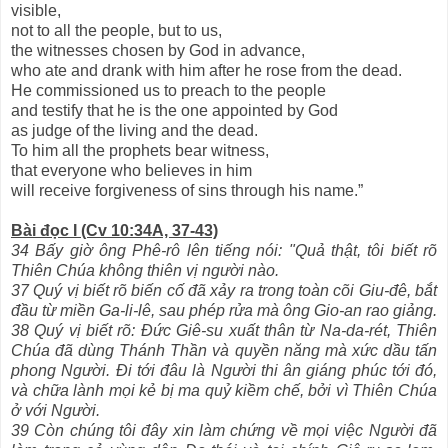
visible,
not to all the people, but to us,
the witnesses chosen by God in advance,
who ate and drank with him after he rose from the dead.
He commissioned us to preach to the people
and testify that he is the one appointed by God
as judge of the living and the dead.
To him all the prophets bear witness,
that everyone who believes in him
will receive forgiveness of sins through his name.”
Bài đọc I (Cv 10:34A, 37-43)
34 Bấy giờ ông Phê-rô lên tiếng nói: "Quả thật, tôi biết rõ
Thiên Chúa không thiên vị người nào.
37 Quý vị biết rõ biến cố đã xảy ra trong toàn cõi Giu-đê, bắt
đầu từ miền Ga-li-lê, sau phép rửa mà ông Gio-an rao giảng.
38 Quý vị biết rõ: Đức Giê-su xuất thân từ Na-da-rét, Thiên
Chúa đã dùng Thánh Thần và quyền năng mà xức dầu tấn
phong Người. Đi tới đâu là Người thi ân giáng phúc tới đó,
và chữa lành mọi kẻ bị ma quỷ kiềm chế, bởi vì Thiên Chúa
ở với Người.
39 Còn chúng tôi đây xin làm chứng về mọi việc Người đã