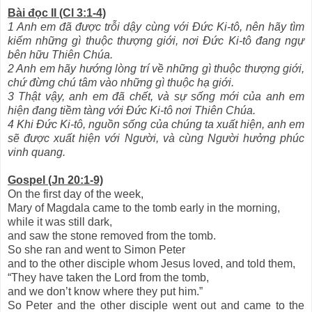
Bài đọc II (Cl 3:1-4)
1 Anh em đã được trỗi dậy cùng với Đức Ki-tô, nên hãy tìm
kiếm những gì thuộc thượng giới, nơi Đức Ki-tô đang ngự
bên hữu Thiên Chúa.
2 Anh em hãy hướng lòng trí về những gì thuộc thượng giới,
chứ đừng chú tâm vào những gì thuộc hạ giới.
3 Thật vậy, anh em đã chết, và sự sống mới của anh em
hiện đang tiềm tàng với Đức Ki-tô nơi Thiên Chúa.
4 Khi Đức Ki-tô, nguồn sống của chúng ta xuất hiện, anh em
sẽ được xuất hiện với Người, và cùng Người hưởng phúc
vinh quang.
Gospel (Jn 20:1-9)
On the first day of the week,
Mary of Magdala came to the tomb early in the morning,
while it was still dark,
and saw the stone removed from the tomb.
So she ran and went to Simon Peter
and to the other disciple whom Jesus loved, and told them,
“They have taken the Lord from the tomb,
and we don’t know where they put him.”
So Peter and the other disciple went out and came to the