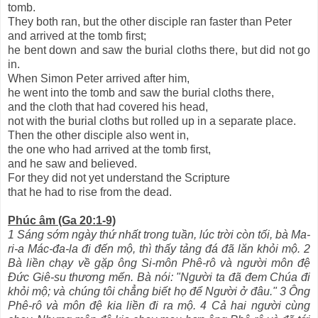
tomb.
They both ran, but the other disciple ran faster than Peter
and arrived at the tomb first;
he bent down and saw the burial cloths there, but did not go
in.
When Simon Peter arrived after him,
he went into the tomb and saw the burial cloths there,
and the cloth that had covered his head,
not with the burial cloths but rolled up in a separate place.
Then the other disciple also went in,
the one who had arrived at the tomb first,
and he saw and believed.
For they did not yet understand the Scripture
that he had to rise from the dead.
Phúc âm (Ga 20:1-9)
1 Sáng sớm ngày thứ nhất trong tuần, lúc trời còn tối, bà Ma-
ri-a Mác-đa-la đi đến mộ, thì thấy tảng đá đã lăn khỏi mộ. 2
Bà liền chạy về gặp ông Si-môn Phê-rô và người môn đệ
Đức Giê-su thương mến. Bà nói: "Người ta đã đem Chúa đi
khỏi mộ; và chúng tôi chẳng biết họ để Người ở đâu." 3 Ông
Phê-rô và môn đệ kia liền đi ra mộ. 4 Cả hai người cùng