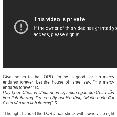
Give thanks to the LORD, for he is good, for his mercy
endures forever. Let the house of Israel say, “His mercy
endures forever.” R.
Hãy tạ ơn Chúa vì Chúa nhân từ, muôn ngàn đời Chúa vẫn
trọn tình thương. Ít-ra-en hãy nói lên rằng: “Muôn ngàn đời
Chúa vẫn trọn tình thương”. R.
“The right hand of the LORD has struck with power; the right