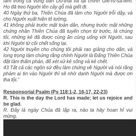
làm trong cả vùng dân Do-thái và tại chính Giê-ru-sa-lem.
Họ đã treo Người lên cây gỗ mà giết đi.
40 Ngày thứ ba, Thiên Chúa đã làm cho Người trỗi dậy, và
cho Người xuất hiện tỏ tường,
41 không phải trước mặt toàn dân, nhưng trước mặt những
chứng nhân Thiên Chúa đã tuyển chọn từ trước, là chúng
tôi, những kẻ đã được cùng ăn cùng uống với Người, sau
khi Người từ cõi chết sống lại.
42 Người truyền cho chúng tôi phải rao giảng cho dân, và
long trọng làm chứng rằng chính Người là Đấng Thiên Chúa
đặt làm thẩm phán, để xét xử kẻ sống và kẻ chết.
43 Tất cả các ngôn sứ đều làm chứng về Người và nói rằng
phàm ai tin vào Người thì sẽ nhờ danh Người mà được ơn
tha tội."
Responsorial Psalm (Ps 118:1-2, 16-17, 22-23)
R. This is the day the Lord has made; let us rejoice and
be glad.
R. Đây là ngày Chúa đã lập ra, nào ta hãy hoan hỉ vui
mừng.