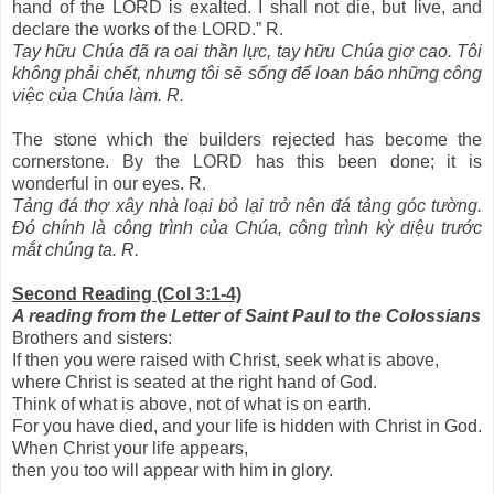
hand of the LORD is exalted. I shall not die, but live, and
declare the works of the LORD.” R.
Tay hữu Chúa đã ra oai thần lực, tay hữu Chúa giơ cao. Tôi
không phải chết, nhưng tôi sẽ sống để loan báo những công
việc của Chúa làm. R.
The stone which the builders rejected has become the
cornerstone. By the LORD has this been done; it is
wonderful in our eyes. R.
Tảng đá thợ xây nhà loại bỏ lại trở nên đá tảng góc tường.
Đó chính là công trình của Chúa, công trình kỳ diệu trước
mắt chúng ta. R.
Second Reading (Col 3:1-4)
A reading from the Letter of Saint Paul to the Colossians
Brothers and sisters:
If then you were raised with Christ, seek what is above,
where Christ is seated at the right hand of God.
Think of what is above, not of what is on earth.
For you have died, and your life is hidden with Christ in God.
When Christ your life appears,
then you too will appear with him in glory.