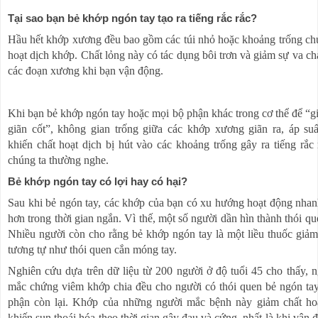
Tại sao bạn bẻ khớp ngón tay tạo ra tiếng rắc rắc?
Hầu hết khớp xương đều bao gồm các túi nhỏ hoặc khoảng trống ch
hoạt dịch khớp. Chất lỏng này có tác dụng bôi trơn và giảm sự va c
các đoạn xương khi bạn vận động.
Khi bạn bẻ khớp ngón tay hoặc mọi bộ phận khác trong cơ thể để “g
giãn cốt”, không gian trống giữa các khớp xương giãn ra, áp su
khiến chất hoạt dịch bị hút vào các khoảng trống gây ra tiếng rắc
chúng ta thường nghe.
Bẻ khớp ngón tay có lợi hay có hại?
Sau khi bẻ ngón tay, các khớp của bạn có xu hướng hoạt động nha
hơn trong thời gian ngắn. Vì thế, một số người dần hìn thành thói qu
Nhiều người còn cho rằng bẻ khớp ngón tay là một liều thuốc giảm 
tương tự như thói quen cắn móng tay.
Nghiên cứu dựa trên dữ liệu từ 200 người ở độ tuổi 45 cho thấy, 
mắc chứng viêm khớp chia đều cho người có thói quen bẻ ngón ta
phận còn lại. Khớp của những người mắc bệnh này giảm chất ho