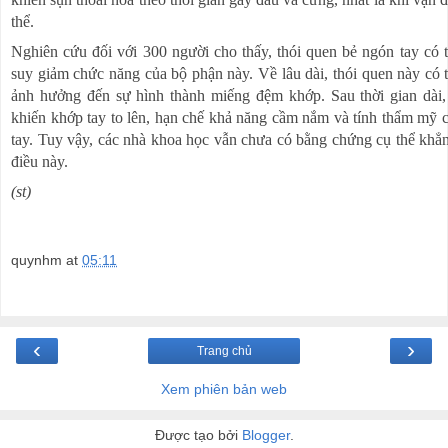
khiến sụn thoái hóa theo thời gian gây đau và cứng, nhất là khi vận 
thể.
Nghiên cứu đối với 300 người cho thấy, thói quen bẻ ngón tay có 
suy giảm chức năng của bộ phận này. Về lâu dài, thói quen này có 
ảnh hưởng đến sự hình thành miếng đệm khớp. Sau thời gian dài
khiến khớp tay to lên, hạn chế khả năng cầm nắm và tính thẩm mỹ 
tay. Tuy vậy, các nhà khoa học vẫn chưa có bằng chứng cụ thể khẳ
điều này.
(st)
quynhm
at
05:11
‹
›
Trang chủ
Xem phiên bản web
Được tạo bởi
Blogger
.