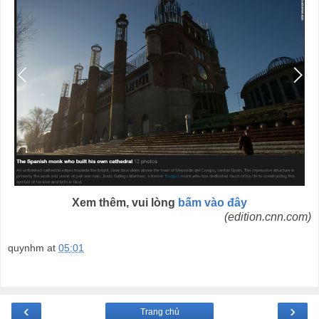
Xem thêm, vui lòng
bấm vào đây
(edition.cnn.com)
quynhm
at
05:01
‹
›
Trang chủ