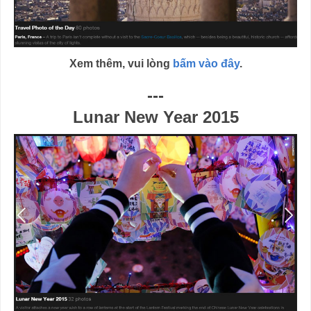
Xem thêm, vui lòng
bấm vào đây
.
---
Lunar New Year 2015