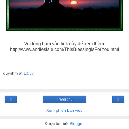
Vui lòng bấm vào link này để xem thêm:
http://www.andiesisle.com/ThisBlessingIsForYou.html
quynhm
at
13:37
‹
›
Trang chủ
Xem phiên bản web
Được tạo bởi
Blogger
.