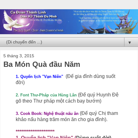
▼
5 tháng 3, 2015
Ba Món Quà đầu Năm
(Để gia đình dùng suốt
1. Quyển lịch "Vạn Niên"
đời)
(Để quý Huynh Đệ
2. Font Thư-Pháp của Hùng Lân
gõ theo Thư pháp một cách bay bướm)
(Để quý Chị tham
3. Cook Book: Nghệ thuật nấu ăn
khảo nấu hàng trăm món ăn cho gia đình).
*********************
1. Quyển lịch "Vạn Niên" (
Dùng suốt đời)