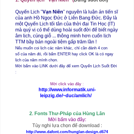
Quy
ể
n L
ị
ch "
V
ạ
n Niên
" nguyên là lu
ậ
n án ti
ế
n sĩ
c
ủ
a anh H
ồ
Ng
ọ
c Đ
ứ
c
ở
Liên Bang Đ
ứ
c. Đây là
m
ộ
t Quy
ể
n L
ị
ch t
ố
i tân c
ủ
a th
ờ
i đ
ạ
i Tin H
ọ
c (IT)
mà quý v
ị
có th
ể
dùng hoài su
ố
t đ
ờ
i đ
ể
bi
ế
t ngày
âm l
ị
ch, cúng gi
ỗ
... thông minh h
ơ
n cu
ố
n l
ị
ch
TTM b
ầ
y bán ngoài ti
ệ
m g
ấ
p trăm l
ầ
n !
N
ế
u mu
ố
n coi l
ị
ch các năm khác, ch
ỉ
c
ầ
n đánh 4 con
s
ố
c
ủ
a năm đó, r
ồ
i b
ấ
m ENTER hay click OK là có ngay
l
ị
ch c
ủ
a năm mình ch
ọ
n.
M
ờ
i b
ấ
m vào LINK d
ướ
i đây đ
ể
xem Quy
ể
n L
ị
ch Su
ố
t Đ
ờ
i
:
Mời click vào đây :
http://www.informatik.uni-
leipzig.de/~duc/amlich/
2. Fonts Thư-Pháp của Hùng Lân
Mời bấm vào đây:
Tùy nghi lựa chọn để download :
http://www.dafont.com/hunglan-
design.d674