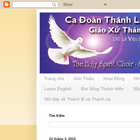
Trang chủ
Giới Thiệu
Hoạt Động
Hì
Learn English
Đời Sống Thánh Hiến
Sắ
Hỏi đáp về Thánh lễ và Thánh ca
Tìm Kiếm
23 tháng 3, 2015