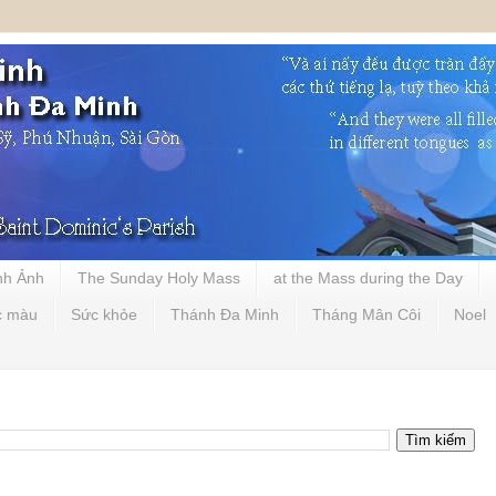
nh Ảnh
The Sunday Holy Mass
at the Mass during the Day
c màu
Sức khỏe
Thánh Đa Minh
Tháng Mân Côi
Noel