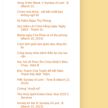
Song of the Week: V Sunday of Lent - B
(March 22, ...
Chùm chìa khóa - vật bẩn nhất bạn
không ngờ tới
Kỷ Niệm Ngày Thụ Phong
Suy niệm Lời Chúa hằng ngày: Ngày
19/03 - Thánh Gi...
Mừng ngày Cha Phan-xi-cô thụ phong
(March 18, 2015)
Cách đơn giản làm giảm đau răng tức
thì
Công dụng chữa bệnh thần kỳ của rau
cần
Học hỏi về Phúc Âm Chúa Nhật V Mùa
Chay - Năm B
Đức Thánh Cha Tuyên Bố Mở Năm
Thánh Đặc Biệt: “Năm...
Fifth Sunday of Lent – Time B (March 22,
2015)
Chứng "chuột rút"
The Holy Spirit Enters New Year 2015’s
Services
Homily for the IV Sunday of Lent - B
(March 15, 2015)