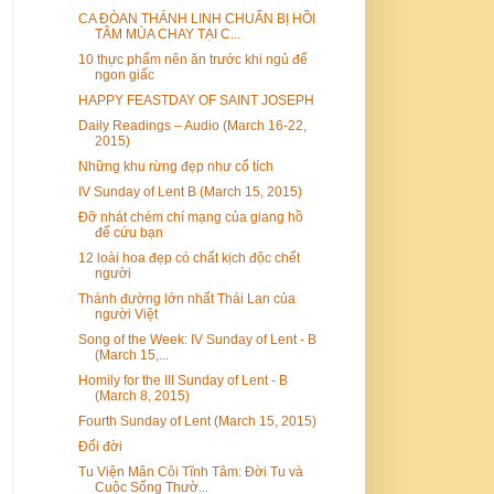
CA ĐÒAN THÁNH LINH CHUẨN BỊ HỒI
TÂM MÙA CHAY TẠI C...
10 thực phẩm nên ăn trước khi ngủ để
ngon giấc
HAPPY FEASTDAY OF SAINT JOSEPH
Daily Readings – Audio (March 16-22,
2015)
Những khu rừng đẹp như cổ tích
IV Sunday of Lent B (March 15, 2015)
Đỡ nhát chém chí mạng của giang hồ
để cứu bạn
12 loài hoa đẹp có chất kịch độc chết
người
Thánh đường lớn nhất Thái Lan của
người Việt
Song of the Week: IV Sunday of Lent - B
(March 15,...
Homily for the III Sunday of Lent - B
(March 8, 2015)
Fourth Sunday of Lent (March 15, 2015)
Đổi đời
Tu Viện Mân Côi Tĩnh Tâm: Đời Tu và
Cuộc Sống Thườ...