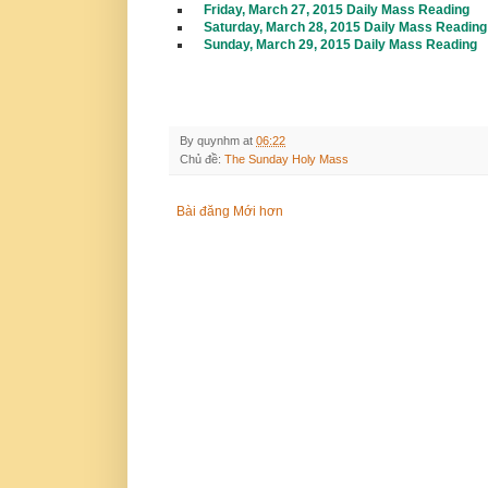
Friday, March 27, 2015 Daily Mass Reading
Saturday, March 28, 2015 Daily Mass Reading
Sunday, March 29, 2015 Daily Mass Reading
By
quynhm
at
06:22
Chủ đề:
The Sunday Holy Mass
Bài đăng Mới hơn