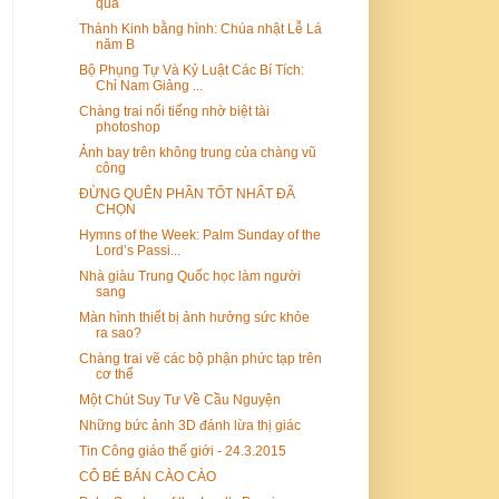
quả
Thánh Kinh bằng hình: Chúa nhật Lễ Lá
năm B
Bộ Phụng Tự Và Kỷ Luật Các Bí Tích:
Chỉ Nam Giảng ...
Chàng trai nổi tiếng nhờ biệt tài
photoshop
Ảnh bay trên không trung của chàng vũ
công
ĐỪNG QUÊN PHẦN TỐT NHẤT ĐÃ
CHỌN
Hymns of the Week: Palm Sunday of the
Lord’s Passi...
Nhà giàu Trung Quốc học làm người
sang
Màn hình thiết bị ảnh hưởng sức khỏe
ra sao?
Chàng trai vẽ các bộ phận phức tạp trên
cơ thể
Một Chút Suy Tư Về Cầu Nguyện
Những bức ảnh 3D đánh lừa thị giác
Tin Công giáo thế giới - 24.3.2015
CÔ BÉ BÁN CÀO CÀO