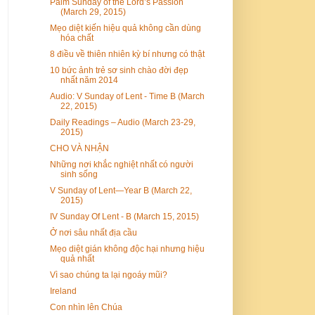
Palm Sunday of the Lord’s Passion
(March 29, 2015)
Mẹo diệt kiến hiệu quả không cần dùng
hóa chất
8 điều về thiên nhiên kỳ bí nhưng có thật
10 bức ảnh trẻ sơ sinh chào đời đẹp
nhất năm 2014
Audio: V Sunday of Lent - Time B (March
22, 2015)
Daily Readings – Audio (March 23-29,
2015)
CHO VÀ NHẬN
Những nơi khắc nghiệt nhất có người
sinh sống
V Sunday of Lent—Year B (March 22,
2015)
IV Sunday Of Lent - B (March 15, 2015)
Ở nơi sâu nhất địa cầu
Mẹo diệt gián không độc hại nhưng hiệu
quả nhất
Vì sao chúng ta lại ngoáy mũi?
Ireland
Con nhìn lên Chúa