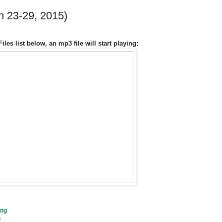
h 23-29, 2015)
les list below, an mp3 file will start playing:
ing
g