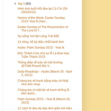
▼
thg 3
(93)
Hình ảnh buổi Hồi tâm tại Củ Chi (28-
29/3/2015)
Hymns of the Week: Easter Sunday
2015-Year B (Apri...
Easter Sunday of The Resurrection of
The Lord At T...
Sự sống 'nơi tận cùng Trái Đất'
14 sông, hồ kỳ diệu nhất hành tinh
Audio: Palm Sunday 2015 - Year B
Đức Thánh Cha chủ sự lễ Lá khai mạc
Tuần Thánh 2015
Thông điệp về bảo vệ mội trường
(ĐTGM Phaolô Bùi V...
Daily Readings – Audio (March 30 - April
5, 2015)
Chàng trai vẽ tranh bằng màu chì thật
như ảnh chụp
Chàng trai có biệt tài vẽ tranh khổng lồ
trên đườn...
Palm Sunday 2015—Year B (March 29,
2015)
12 cách trị đau dạ dày đơn giản mà hiệu