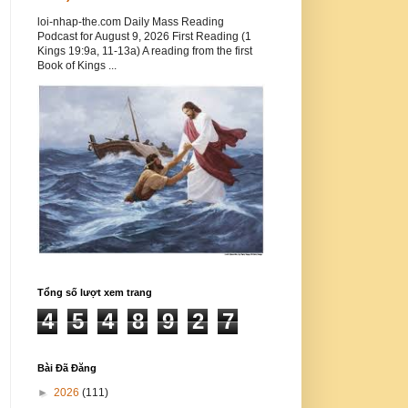
loi-nhap-the.com Daily Mass Reading
Podcast for August 9, 2026 First Reading (1
Kings 19:9a, 11-13a) A reading from the first
Book of Kings ...
Tổng số lượt xem trang
4
5
4
8
9
2
7
Bài Đã Đăng
►
2026
(111)