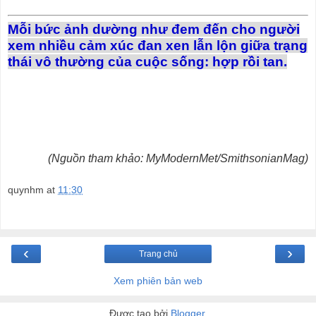
Mỗi bức ảnh dường như đem đến cho người
xem nhiều cảm xúc đan xen lẫn lộn giữa trạng
thái vô thường của cuộc sống: hợp rồi tan.
(Nguồn tham khảo: MyModernMet/SmithsonianMag)
quynhm
at
11:30
‹
›
Trang chủ
Xem phiên bản web
Được tạo bởi
Blogger
.