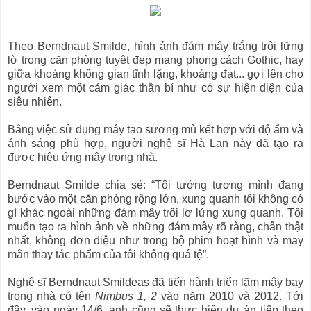
Theo Berndnaut Smilde, hình ảnh đám mây trắng trôi lững
lờ trong căn phòng tuyệt đẹp mang phong cách Gothic, hay
giữa khoảng không gian tĩnh lặng, khoáng đạt... gợi lên cho
người xem một cảm giác thần bí như có sự hiện diện của
siêu nhiên.
Bằng việc sử dụng máy tạo sương mù kết hợp với độ ẩm và
ánh sáng phù hợp, người nghệ sĩ Hà Lan này đã tạo ra
được hiệu ứng mây trong nhà.
Berndnaut Smilde chia sẻ: “Tôi tưởng tượng mình đang
bước vào một căn phòng rộng lớn, xung quanh tôi không có
gì khác ngoài những đám mây trôi lơ lửng xung quanh. Tôi
muốn tạo ra hình ảnh về những đám mây rõ ràng, chân thật
nhất, không đơn điệu như trong bộ phim hoạt hình và may
mắn thay tác phẩm của tôi không quá tệ”.
Nghệ sĩ Berndnaut Smildeas đã tiến hành triển lãm mây bay
trong nhà có tên
Nimbus 1, 2
vào năm 2010 và 2012. Tới
đây, vào ngày 14/6, anh cũng sẽ thực hiện dự án tiếp theo