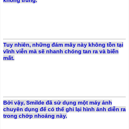
không trung.
Tuy nhiên, những đám mây này không tồn tại
vĩnh viễn mà sẽ nhanh chóng tan ra và biến
mất.
Bởi vậy, Smilde đã sử dụng một máy ảnh
chuyên dụng để có thể ghi lại hình ảnh diễn ra
trong chớp nhoáng này.