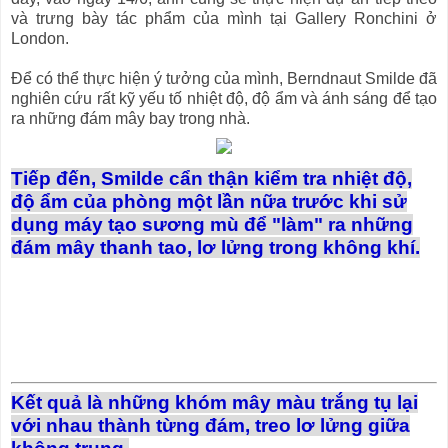
và trưng bày tác phẩm của mình tại Gallery Ronchini ở
London.
Để có thể thực hiện ý tưởng của mình, Berndnaut Smilde đã
nghiên cứu rất kỹ yếu tố nhiệt độ, độ ẩm và ánh sáng để tạo
ra những đám mây bay trong nhà.
Tiếp đến, Smilde cẩn thận kiểm tra nhiệt độ,
độ ẩm của phòng một lần nữa trước khi sử
dụng máy tạo sương mù để "làm" ra những
đám mây thanh tao, lơ lửng trong không khí.
Kết quả là những khóm mây màu trắng tụ lại
với nhau thành từng đám, treo lơ lửng giữa