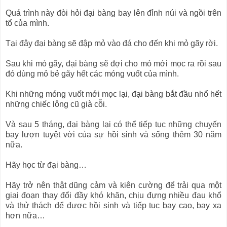
Quá trình này đòi hỏi đại bàng bay lên đỉnh núi và ngồi trên
tổ của mình.
Tại đây đại bàng sẽ đập mỏ vào đá cho đến khi mỏ gãy rời.
Sau khi mỏ gãy, đại bàng sẽ đợi cho mỏ mới mọc ra rồi sau
đó dùng mỏ bẻ gãy hết các móng vuốt của mình.
Khi những móng vuốt mới mọc lại, đại bàng bắt đầu nhổ hết
những chiếc lông cũ già cỗi.
Và sau 5 tháng, đại bàng lại có thể tiếp tục những chuyến
bay lượn tuyệt vời của sự hồi sinh và sống thêm 30 năm
nữa.
Hãy học từ đại bàng…
Hãy trở nên thật dũng cảm và kiên cường để trải qua một
giai đoạn thay đổi đầy khó khăn,
chịu đựng nhiều đau khổ
và thử thách để được hồi sinh và tiếp tục bay cao, bay xa
hơn nữa…