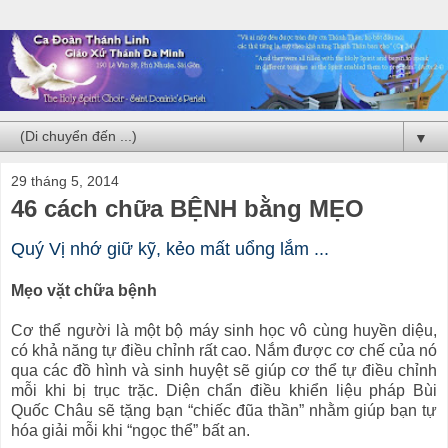
▼
29 tháng 5, 2014
46 cách chữa BỆNH bằng MẸO
Quý Vị nhớ giữ kỹ, kẻo mất uổng lắm ...
Mẹo vặt chữa bệnh
Cơ thể người là một bộ máy sinh học vô cùng huyền diệu,
có khả năng tự điều chỉnh rất cao. Nắm được cơ chế của nó
qua các đồ hình và sinh huyệt sẽ giúp cơ thể tự điều chỉnh
mỗi khi bị trục trặc. Diện chẩn điều khiển liệu pháp Bùi
Quốc Châu sẽ tặng bạn “chiếc đũa thần” nhằm giúp bạn tự
hóa giải mỗi khi “ngọc thể” bất an.