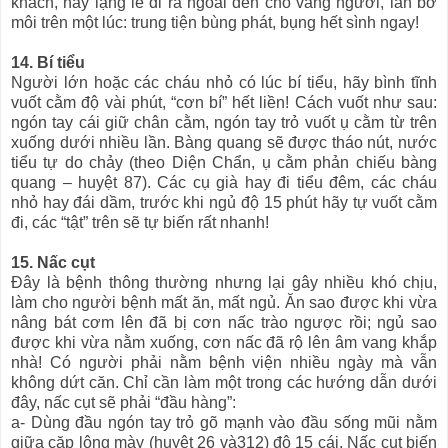
khách, hãy lặng lẽ đi ra ngoài đến chỗ vắng người, lăn bờ
môi trên một lúc: trung tiện bùng phát, bụng hết sình ngay!
14. Bí tiểu
Người lớn hoặc các cháu nhỏ có lúc bí tiểu, hãy bình tĩnh
vuốt cằm độ vài phút, “cơn bí” hết liền! Cách vuốt như sau:
ngón tay cái giữ chân cằm, ngón tay trỏ vuốt ụ cằm từ trên
xuống dưới nhiều lần. Bàng quang sẽ được tháo nút, nước
tiểu tự do chảy (theo Diện Chẩn, ụ cằm phản chiếu bàng
quang – huyệt 87). Các cụ già hay đi tiểu đêm, các cháu
nhỏ hay đái dầm, trước khi ngủ độ 15 phút hãy tự vuốt cằm
đi, các “tật” trên sẽ tự biến rất nhanh!
15. Nấc cụt
Đây là bệnh thông thường nhưng lại gây nhiều khó chịu,
làm cho người bệnh mất ăn, mất ngủ. Ăn sao được khi vừa
nâng bát cơm lên đã bị cơn nấc trào ngược rồi; ngủ sao
được khi vừa nằm xuống, cơn nấc đã rộ lên âm vang khắp
nhà! Có người phải nằm bệnh viện nhiều ngày mà vẫn
không dứt căn. Chỉ cần làm một trong các hướng dẫn dưới
đây, nấc cụt sẽ phải “đầu hàng”:
a- Dùng đầu ngón tay trỏ gõ mạnh vào đầu sống mũi nằm
giữa cặp lông mày (huyệt 26 và312) độ 15 cái. Nấc cụt biến