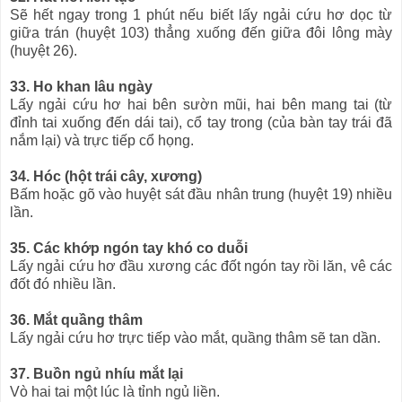
Sẽ hết ngay trong 1 phút nếu biết lấy ngải cứu hơ dọc từ
giữa trán (huyệt 103) thẳng xuống đến giữa đôi lông mày
(huyệt 26).
33. Ho khan lâu ngày
Lấy ngải cứu hơ hai bên sườn mũi, hai bên mang tai (từ
đỉnh tai xuống đến dái tai), cổ tay trong (của bàn tay trái đã
nắm lại) và trực tiếp cổ họng.
34. Hóc (hột trái cây, xương)
Bấm hoặc gõ vào huyệt sát đầu nhân trung (huyệt 19) nhiều
lần.
35. Các khớp ngón tay khó co duỗi
Lấy ngải cứu hơ đầu xương các đốt ngón tay rồi lăn, vê các
đốt đó nhiều lần.
36. Mắt quầng thâm
Lấy ngải cứu hơ trực tiếp vào mắt, quầng thâm sẽ tan dần.
37. Buồn ngủ nhíu mắt lại
Vò hai tai một lúc là tỉnh ngủ liền.