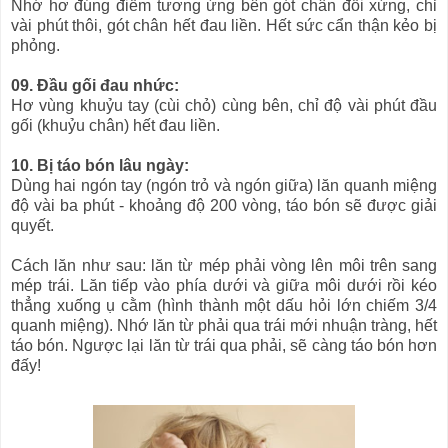
Nhớ hơ đúng điểm tương ứng bên gót chân đối xứng, chỉ
vài phút thôi, gót chân hết đau liền. Hết sức cẩn thận kẻo bị
phỏng.
09. Đầu gối đau nhức:
Hơ vùng khuỷu tay (cùi chỏ) cùng bên, chỉ độ vài phút đầu
gối (khuỷu chân) hết đau liền.
10. Bị táo bón lâu ngày:
Dùng hai ngón tay (ngón trỏ và ngón giữa) lăn quanh miệng
độ vài ba phút - khoảng độ 200 vòng, táo bón sẽ được giải
quyết.
Cách lăn như sau: lăn từ mép phải vòng lên môi trên sang
mép trái. Lăn tiếp vào phía dưới và giữa môi dưới rồi kéo
thẳng xuống ụ cằm (hình thành một dấu hỏi lớn chiếm 3/4
quanh miệng). Nhớ lăn từ phải qua trái mới nhuận tràng, hết
táo bón. Ngược lại lăn từ trái qua phải, sẽ càng táo bón hơn
đấy!