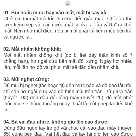
01. Bụi hoặc muỗi bay vào mắt, mắt bị cay xè:
Chớ có dụi mắt mà tổn thương đến giác mạc. Chỉ cần thè
lưỡi liếm mép vài cái, nước mắt sẽ ứa ra “lùa vật lạ” ra khỏi
mắt! Nên nhớ một điều: nếu bị mắt phải thì liếm mép bên trái
và ngược lại.
02. Mắt nhắm không khít:
Một mắt nhắm không khít (do bị liệt dây thần kinh số 7
chẳng hạn), hơ ngải cứu bên mắt đối xứng. Ngày hơ nhiều
lần, mỗi lần hơ độ vài phút, mắt sẽ dần dần nhắm khít.
03. Mũi nghẹt cứng:
Dù mũi bị nghẹt (tắc hoặc tịt) đến mức nào và đã bao lâu rồi,
chỉ cần hơ ngải cứu vào đồ hình mũi trên trán - từ giữa trán
(huyệt 103) đến đầu đôi lông mày (huyệt 26), độ một phút
thôi, mũi sẽ thông thoáng ngay. Thật là một phép lạ đến khó
tin.
04. Bả vai đau nhức, không giơ lên cao được:
Dùng đầu ngón tay trỏ gõ vài chục cái vào đầu mày (huyện
65) cùng bên đau. Vai hết đau và tay lại giơ lên cao được