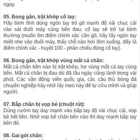
ngay.
05. Bong gân, trật khớp cổ tay:
Hãy bình tĩnh dùng ngón tay trỏ gõ mạnh độ vài chục cái
vào sát đuôi mày cùng bên đau, cổ tay sẽ trở lại bình
thường (muốn tìm điểm chính xác cần gõ, hãy lấy ngón tay
miết nhẹ vào đuôi mày, thấy chỗ nào hơi lõm xuống, đấy là
điểm chính xác - huyệt 100 - phản chiếu đúng cổ tay).
06. Bong gân, trật khớp vùng mắt cá chân:
Mắt cá chân bên nào bị trật khớp, hơ vùng mắt cá tay cùng
bên. Mắt cá chân bị đau dù đã lâu ngày cũng lành trong vài
phút. Các vận động viên quốc gia, các cầu thủ bóng đá
chuyên nghiệp hãy nhớ lấy mẹo này để tự cứu mình và giúp
người.
07. Bắp chân bị vọp bẻ (chuột rút):
Dùng cườm tay day mạnh vào bắp tay độ vài chục cái, vọp
bẻ hết liền. Nhớ vọp bẻ chân bên nào thì day mạnh bắp tay
bên đó.
08. Gai gót chân: