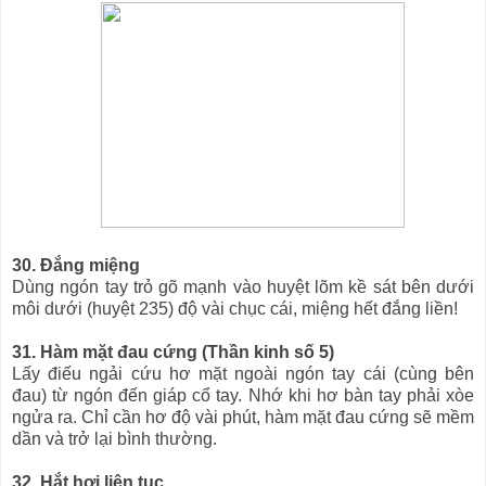
30. Đắng miệng
Dùng ngón tay trỏ gõ mạnh vào huyệt lõm kề sát bên dưới
môi dưới (huyệt 235) độ vài chục cái, miệng hết đắng liền!
31. Hàm mặt đau cứng (Thần kinh số 5)
Lấy điếu ngải cứu hơ mặt ngoài ngón tay cái (cùng bên
đau) từ ngón đến giáp cổ tay. Nhớ khi hơ bàn tay phải xòe
ngửa ra. Chỉ cần hơ độ vài phút, hàm mặt đau cứng sẽ mềm
dần và trở lại bình thường.
32. Hắt hơi liên tục