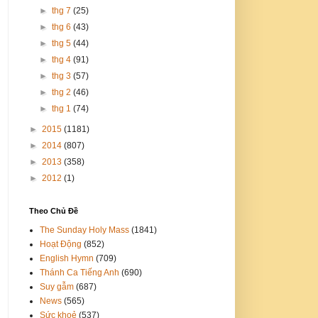
►
thg 7
(25)
►
thg 6
(43)
►
thg 5
(44)
►
thg 4
(91)
►
thg 3
(57)
►
thg 2
(46)
►
thg 1
(74)
►
2015
(1181)
►
2014
(807)
►
2013
(358)
►
2012
(1)
Theo Chủ Đề
The Sunday Holy Mass
(1841)
Hoạt Động
(852)
English Hymn
(709)
Thánh Ca Tiếng Anh
(690)
Suy gẫm
(687)
News
(565)
Sức khoẻ
(537)