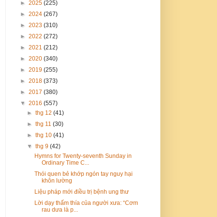
►
2025
(225)
►
2024
(267)
►
2023
(310)
►
2022
(272)
►
2021
(212)
►
2020
(340)
►
2019
(255)
►
2018
(373)
►
2017
(380)
▼
2016
(557)
►
thg 12
(41)
►
thg 11
(30)
►
thg 10
(41)
▼
thg 9
(42)
Hymns for Twenty-seventh Sunday in
Ordinary Time C...
Thói quen bẻ khớp ngón tay nguy hại
khôn lường
Liệu pháp mới điều trị bệnh ung thư
Lời dạy thấm thía của người xưa: “Cơm
rau dưa là p...