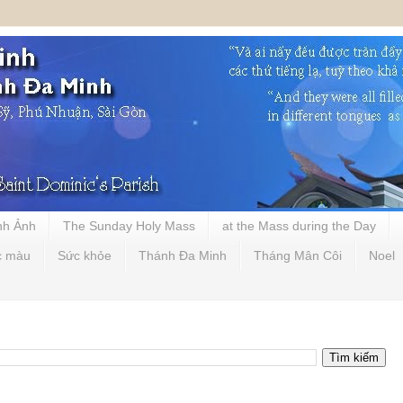
nh Ảnh
The Sunday Holy Mass
at the Mass during the Day
c màu
Sức khỏe
Thánh Đa Minh
Tháng Mân Côi
Noel