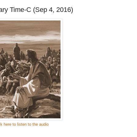
ary Time-C (Sep 4, 2016)
ck here to listen to the audio