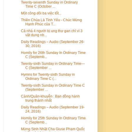
Twenty-seventh Sunday in Ordinary
Time C (October ...
Một công đôi ba việc tốt...
Thiên Chúa Là Tình Yêu - Chúc Mừng
Hạnh Phúc của T...
Cả nhà 4 người bị ung thư gan chỉ vì 3
vật dụng nh...
Daily Readings – Audio (September 26-
30, 2016)
Homily for 26th Sunday In Ordinary Time
C (Septemb...
Twenty-sixth Sunday in Ordinary Time—
C (September ...
Hymns for Twenty-sixth Sunday in
Ordinary Time C (...
Twenty-sixth Sunday in Ordinary Time C
(September ...
Cảnh/Quân-khuyễn : Bạn đồng hành
trung thành nhất
Daily Readings – Audio (September 19-
24, 2016)
Homily for 25th Sunday In Ordinary Time
C (Septemb...
Mừng Sinh Nhật Cha Giuse Phạm Quốc