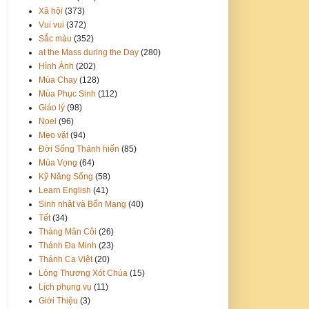
Xã hội
(373)
Vui vui
(372)
Sắc màu
(352)
at the Mass during the Day
(280)
Hình Ảnh
(202)
Mùa Chay
(128)
Mùa Phục Sinh
(112)
Giáo lý
(98)
Noel
(96)
Mẹo vặt
(94)
Đời Sống Thánh hiến
(85)
Mùa Vọng
(64)
Kỹ Năng Sống
(58)
Learn English
(41)
Sinh nhật và Bổn Mạng
(40)
Tết
(34)
Tháng Mân Côi
(26)
Thánh Đa Minh
(23)
Thánh Ca Việt
(20)
Lòng Thương Xót Chúa
(15)
Lịch phụng vụ
(11)
Giới Thiệu
(3)