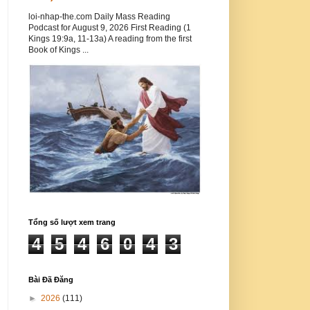
loi-nhap-the.com Daily Mass Reading
Podcast for August 9, 2026 First Reading (1
Kings 19:9a, 11-13a) A reading from the first
Book of Kings ...
Tổng số lượt xem trang
4
5
4
6
0
4
3
Bài Đã Đăng
►
2026
(111)