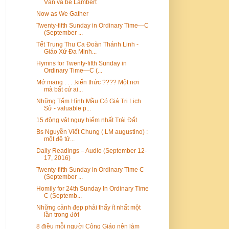
Văn và bé Lambert
Now as We Gather
Twenty-fifth Sunday in Ordinary Time—C
(September ...
Tết Trung Thu Ca Đoàn Thánh Linh -
Giáo Xứ Đa Minh...
Hymns for Twenty-fifth Sunday in
Ordinary Time—C (...
Mớ mang . . . .kiến thức ???? Một nơi
mà bất cứ ai...
Những Tấm Hình Mầu Có Giá Trị Lịch
Sử - valuable p...
15 động vật nguy hiểm nhất Trái Đất
Bs Nguyễn Viết Chung ( LM augustino) :
một đệ tử...
Daily Readings – Audio (September 12-
17, 2016)
Twenty-fifth Sunday in Ordinary Time C
(September ...
Homily for 24th Sunday In Ordinary Time
C (Septemb...
Những cảnh đẹp phải thấy ít nhất một
lần trong đời
8 điều mỗi người Công Giáo nên làm