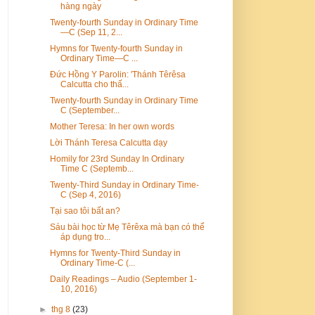
hàng ngày
Twenty-fourth Sunday in Ordinary Time
—C (Sep 11, 2...
Hymns for Twenty-fourth Sunday in
Ordinary Time—C ...
Đức Hồng Y Parolin: 'Thánh Têrêsa
Calcutta cho thấ...
Twenty-fourth Sunday in Ordinary Time
C (September...
Mother Teresa: In her own words
Lời Thánh Teresa Calcutta dạy
Homily for 23rd Sunday In Ordinary
Time C (Septemb...
Twenty-Third Sunday in Ordinary Time-
C (Sep 4, 2016)
Tại sao tôi bất an?
Sáu bài học từ Mẹ Têrêxa mà bạn có thể
áp dụng tro...
Hymns for Twenty-Third Sunday in
Ordinary Time-C (...
Daily Readings – Audio (September 1-
10, 2016)
►
thg 8
(23)