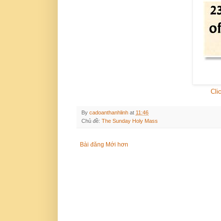
Cli
By
cadoanthanhlinh
at
11:46
Chủ đề:
The Sunday Holy Mass
Bài đăng Mới hơn