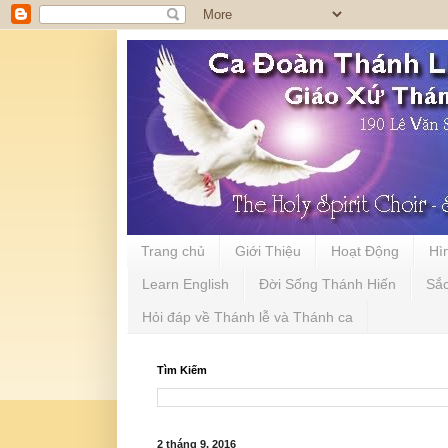
Trang chủ
Giới Thiệu
Hoạt Động
Hì
Learn English
Đời Sống Thánh Hiến
Sắ
Hỏi đáp về Thánh lễ và Thánh ca
Tìm Kiếm
2 tháng 9, 2016