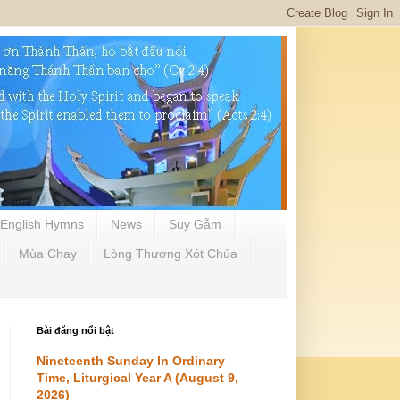
English Hymns
News
Suy Gẫm
Mùa Chay
Lòng Thương Xót Chúa
Bài đăng nổi bật
Nineteenth Sunday In Ordinary
Time, Liturgical Year A (August 9,
2026)