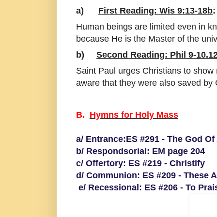
a)
First Reading: Wis 9:13-18b
:
Human beings are limited even in k
because He is the Master of the uni
b)
Second Reading: Phil 9-10.1
Saint Paul urges Christians to show 
aware that they were also saved by C
B.
Hymns for Holy Mass
a/ Entrance:ES #291 - The God Of 
b/ Respondsorial: EM page 204
c/ Offertory: ES #219 - Christify
d/ Communion: ES #209 - These 
e/ Recessional: ES #206 - To Pra