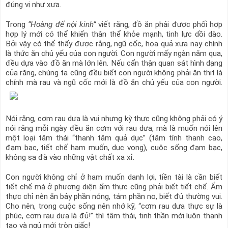
đúng vị như xưa.
Trong
“Hoàng đế nội kinh”
viết rằng, đồ ăn phải được phối hợp
hợp lý mới có thể khiến thân thể khỏe mạnh, tinh lực dồi dào.
Bởi vậy có thể thấy được rằng, ngũ cốc, hoa quả xưa nay chính
là thức ăn chủ yếu của con người. Con người mấy ngàn năm qua,
đều dựa vào đồ ăn mà lớn lên. Nếu cẩn thận quan sát hình dạng
của răng, chúng ta cũng đều biết con người không phải ăn thịt là
chính mà rau và ngũ cốc mới là đồ ăn chủ yếu của con người.
Nói rằng, cơm rau dưa là vui nhưng kỳ thực cũng không phải có ý
nói rằng mỗi ngày đều ăn cơm với rau dưa, mà là muốn nói lên
một loại tâm thái “thanh tâm quả dục” (tâm tính thanh cao,
đạm bạc, tiết chế ham muốn, dục vọng), cuộc sống đạm bạc,
không sa đà vào những vật chất xa xỉ.
Con người không chỉ ở ham muốn danh lợi, tiền tài là cần biết
tiết chế mà ở phương diện ẩm thực cũng phải biết tiết chế. Ẩm
thực chỉ nên ăn bảy phần nóng, tám phần no, biết đủ thường vui.
Cho nên, trong cuộc sống nên nhớ kỹ, “cơm rau dưa thực sự là
phúc, cơm rau dưa là đủ!” thì tâm thái, tinh thần mới luôn thanh
tao và ngủ mới tròn giấc!