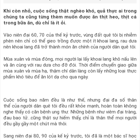
Khi còn nhỏ, cuộc sống thật nghèo khó, quả thực ai trong
chúng ta cũng từng thèm muốn được ăn thịt heo, thịt cá
trong bữa ăn, dù chỉ là ít ỏi.
Vào niên đại 60, 70 của thế kỷ trước, vùng đất quê tôi bị nhiễm
phèn nên chỉ có thể gieo trồng được một ít khoai lang, rau dưa
nên khoai lang đã trở thành món ăn chính của người dân quê tôi.
Mùa xuân và mùa đông, mọi người lại lấy khoai lang khô nấu lên
và ăn cùng với rau dưa cho đỡ đói. Thời điểm chuyển giao giữa
mùa xuân và mùa hạ, thậm chí dân làng còn lấy những loại thực
phẩm khó tiêu để ăn lót dạ cho qua ngày.
Cuộc sống bao năm đều là như thế, nhưng đại đa số thân
thể của người dân quê tôi đều rất khỏe mạnh, hoàn toàn không
nghe thấy có căn bệnh ung thư. Những bệnh như viêm đại tràng,
đau bao tử…cũng thật sự hiếm thấy, chỉ là thân thể mọi người
đều gầy gầy một chút mà thôi.
Sang niên đại 80, 90 của kế kỷ trước, tôi đã là một bác sĩ học