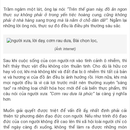
Trầm ngâm một lát, ông lại nói:
“Trên thế gian này, đồ ăn ngon
thực sự không phải ở trong yến tiệc hoàng cung, cũng không
phải ở nhà hàng sang trọng mà là nằm ở chỗ dân dã!”.
Ngẫm lại
những lời ông nói, thực sự đó đều là điều phi thường sâu sắc.
(Ảnh: Internet)
Sau khi cuộc sống của con người rơi vào tình cảnh ô nhiễm, thì
hết thảy thực vật đều không còn thuần tịnh. Cho dù là hữu cơ
hay vô cơ, khi mà không khí và đất đai bị ô nhiễm thì tất cả bản
vị và hương vị của đồ ăn đều bị ảnh hưởng rồi. Hơn nữa, khi mà
mọi người đều là vì cái lợi trước mắt nên thường xuyên “sáng
tạo” ra những loại chất hóa học mới để cải biến thực phẩm, thì
câu nói của người xưa:
“Cơm rau dưa là phúc”
lại càng ý nghĩa
hơn.
Muốn giải quyết được triệt để vấn đề ấy, nhất định phải cải
thiện từ phương diện đạo đức con người. Nếu như trình độ đạo
đức của con người không đề cao lên thì xã hội loài người chỉ có
thể ngày càng đi xuống, không thể làm ra được những món