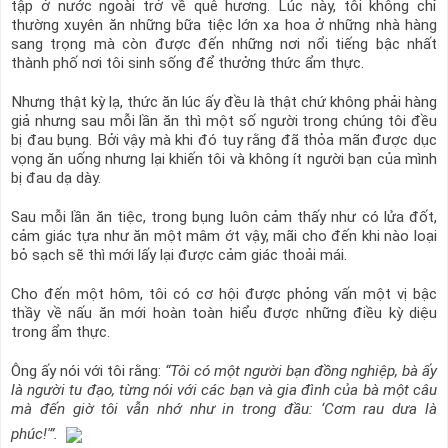
tập ở nước ngoài trở về quê hương. Lúc này, tôi không chỉ
thường xuyên ăn những bữa tiệc lớn xa hoa ở những nhà hàng
sang trọng mà còn được đến những nơi nổi tiếng bậc nhất
thành phố nơi tôi sinh sống để thưởng thức ẩm thực.
Nhưng thật kỳ lạ, thức ăn lúc ấy đều là thật chứ không phải hàng
giả nhưng sau mỗi lần ăn thì một số người trong chúng tôi đều
bị đau bụng. Bởi vậy mà khi đó tuy rằng đã thỏa mãn được dục
vọng ăn uống nhưng lại khiến tôi và không ít người bạn của mình
bị đau dạ dày.
Sau mỗi lần ăn tiệc, trong bụng luôn cảm thấy như có lửa đốt,
cảm giác tựa như ăn một mâm ớt vậy, mãi cho đến khi nào loại
bỏ sạch sẽ thì mới lấy lại được cảm giác thoải mái.
Cho đến một hôm, tôi có cơ hội được phỏng vấn một vị bậc
thầy về nấu ăn mới hoàn toàn hiểu được những điều kỳ diệu
trong ẩm thực.
Ông ấy nói với tôi rằng:
“Tôi có một người bạn đồng nghiệp, bà ấy
là người tu đạo, từng nói với các bạn và gia đình của bà một câu
mà đến giờ tôi vẫn nhớ như in trong đầu: ‘Cơm rau dưa là
phúc!'”.