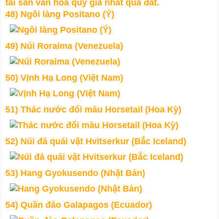
tài sản văn hóa quý giá nhất quả đất.
48) Ngôi làng Positano (Ý)
49) Núi Roraima (Venezuela)
50) Vịnh Hạ Long (Việt Nam)
51) Thác nước đổi màu Horsetail (Hoa Kỳ)
52) Núi đá quái vật Hvitserkur (Bắc Iceland)
53) Hang Gyokusendo (Nhật Bản)
54) Quần đảo Galapagos (Ecuador)