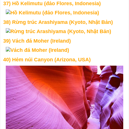
37) Hồ Kelimutu (đảo Flores, Indonesia)
38) Rừng trúc Arashiyama (Kyoto, Nhật Bản)
39) Vách đá Moher (Ireland)
40) Hẻm núi Canyon (Arizona, USA)