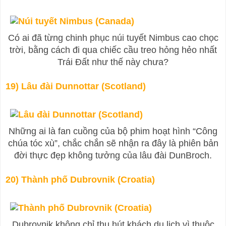
Có ai đã từng chinh phục núi tuyết Nimbus cao chọc
trời, bằng cách đi qua chiếc cầu treo hỏng hẻo nhất
Trái Đất như thế này chưa?
19) Lâu đài Dunnottar (Scotland)
Những ai là fan cuồng của bộ phim hoạt hình “Công
chúa tóc xù”, chắc chắn sẽ nhận ra đây là phiên bản
đời thực đẹp không tưởng của lâu đài DunBroch.
20) Thành phố Dubrovnik (Croatia)
Dubrovnik không chỉ thu hút khách du lịch vì thuộc