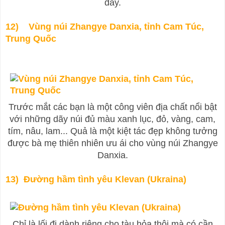
đây.
12) Vùng núi Zhangye Danxia, tỉnh Cam Túc,
Trung Quốc
Trước mắt các bạn là một công viên địa chất nổi bật
với những dãy núi đủ màu xanh lục, đỏ, vàng, cam,
tím, nâu, lam... Quả là một kiệt tác đẹp không tưởng
được bà mẹ thiên nhiên ưu ái cho vùng núi Zhangye
Danxia.
13) Đường hầm tình yêu Klevan (Ukraina)
Chỉ là lối đi dành riêng cho tàu hỏa thôi mà có cần