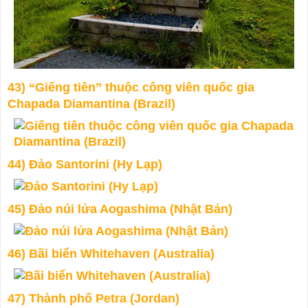
43) “Giếng tiên” thuộc công viên quốc gia
Chapada Diamantina (Brazil)
44) Đảo Santorini (Hy Lạp)
45) Đảo núi lửa Aogashima (Nhật Bản)
46) Bãi biển Whitehaven (Australia)
47) Thành phố Petra (Jordan)