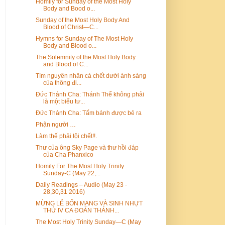
Homily for Sunday of the Most Holy
Body and Bood o...
Sunday of the Most Holy Body And
Blood of Christ—C...
Hymns for Sunday of The Most Holy
Body and Blood o...
The Solemnity of the Most Holy Body
and Blood of C...
Tìm nguyên nhân cá chết dưới ánh sáng
của thông đi...
Đức Thánh Cha: Thánh Thể không phải
là một biểu tư...
Đức Thánh Cha: Tấm bánh được bẻ ra
Phận người …
Làm thế phải tội chết!!.
Thư của ông Sky Page và thư hồi đáp
của Cha Phanxico
Homily For The Most Holy Trinity
Sunday-C (May 22,...
Daily Readings – Audio (May 23 -
28,30,31 2016)
MỪNG LỄ BỔN MẠNG VÀ SINH NHỰT
THỨ IV CA ĐOÀN THÁNH...
The Most Holy Trinity Sunday—C (May