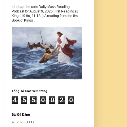
loi-nhap-the.com Daily Mass Reading
Podcast for August 9, 2026 First Reading (1
Kings 19:9a, 11-13a) A reading from the first
Book of Kings ...
Tổng số lượt xem trang
4
5
5
0
0
2
0
Bài Đã Đăng
►
2026
(111)