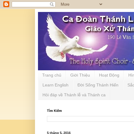
Trang chủ
Giới Thiệu
Hoạt Động
Hì
Learn English
Đời Sống Thánh Hiến
Sắ
Hỏi đáp về Thánh lễ và Thánh ca
Tìm Kiếm
5 tháng 5, 2016