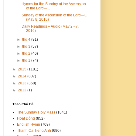
Hymns for the Sunday of the Ascension
of the Lord—...
Sunday of the Ascension of the Lord—C
(May 8, 2016)
Daily Readings – Audio (May 2 - 7,
2016)
►
thg 4
(91)
►
thg 3
(57)
►
thg 2
(46)
►
thg 1
(74)
►
2015
(1181)
►
2014
(807)
►
2013
(358)
►
2012
(1)
Theo Chủ Đề
The Sunday Holy Mass
(1841)
Hoạt Động
(852)
English Hymn
(709)
Thánh Ca Tiếng Anh
(690)