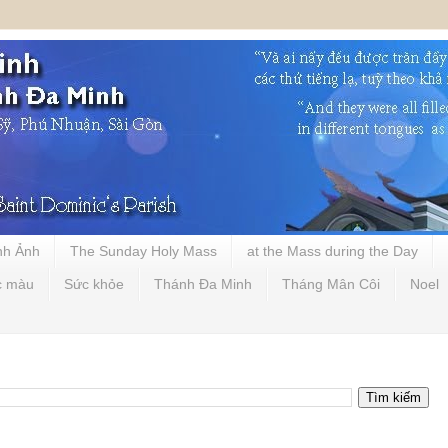
nh Ảnh
The Sunday Holy Mass
at the Mass during the Day
c màu
Sức khỏe
Thánh Đa Minh
Tháng Mân Côi
Noel