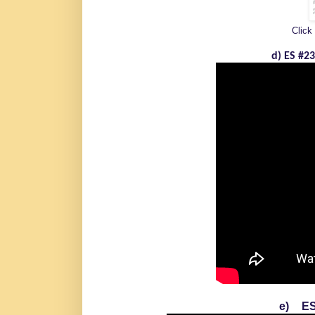
Click 
d) ES #2
e)
ES