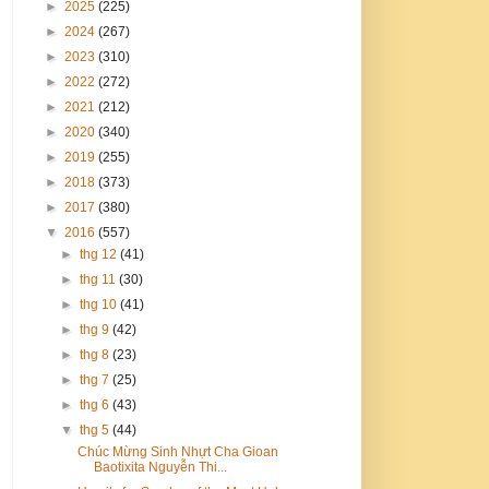
►
2025
(225)
►
2024
(267)
►
2023
(310)
►
2022
(272)
►
2021
(212)
►
2020
(340)
►
2019
(255)
►
2018
(373)
►
2017
(380)
▼
2016
(557)
►
thg 12
(41)
►
thg 11
(30)
►
thg 10
(41)
►
thg 9
(42)
►
thg 8
(23)
►
thg 7
(25)
►
thg 6
(43)
▼
thg 5
(44)
Chúc Mừng Sinh Nhựt Cha Gioan
Baotixita Nguyễn Thi...