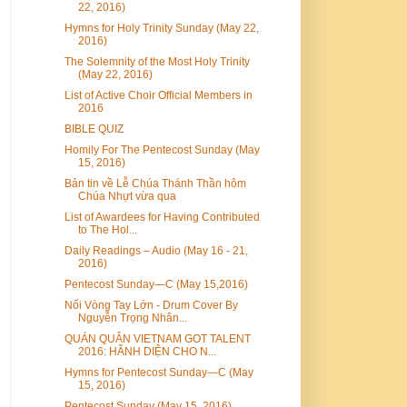
22, 2016)
Hymns for Holy Trinity Sunday (May 22,
2016)
The Solemnity of the Most Holy Trinity
(May 22, 2016)
List of Active Choir Official Members in
2016
BIBLE QUIZ
Homily For The Pentecost Sunday (May
15, 2016)
Bản tin về Lễ Chúa Thánh Thần hôm
Chúa Nhựt vừa qua
List of Awardees for Having Contributed
to The Hol...
Daily Readings – Audio (May 16 - 21,
2016)
Pentecost Sunday—C (May 15,2016)
Nối Vòng Tay Lớn - Drum Cover By
Nguyễn Trọng Nhân...
QUÁN QUÂN VIETNAM GOT TALENT
2016: HÃNH DIỆN CHO N...
Hymns for Pentecost Sunday—C (May
15, 2016)
Pentecost Sunday (May 15, 2016)