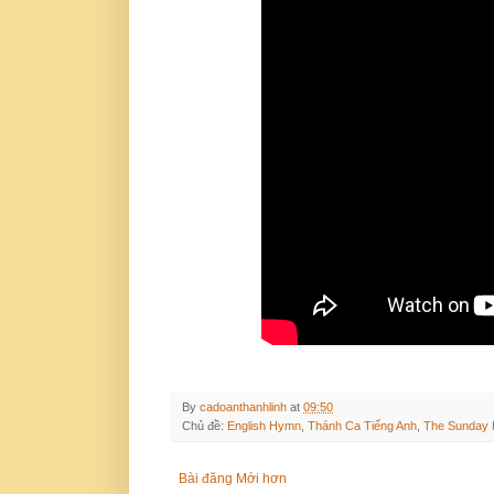
By
cadoanthanhlinh
at
09:50
Chủ đề:
English Hymn
,
Thánh Ca Tiếng Anh
,
The Sunday 
Bài đăng Mới hơn