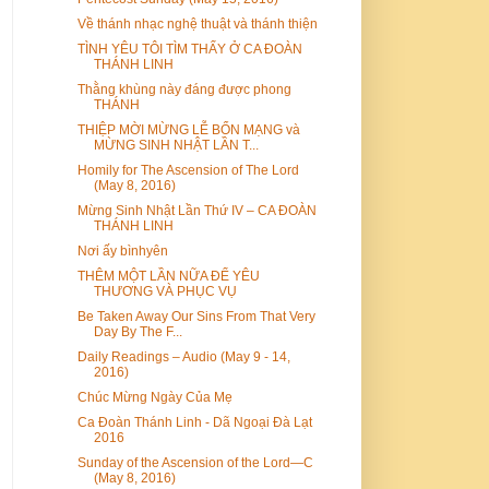
Về thánh nhạc nghệ thuật và thánh thiện
TÌNH YÊU TÔI TÌM THẤY Ở CA ĐOÀN
THÁNH LINH
Thằng khùng này đáng được phong
THÁNH
THIỆP MỜI MỪNG LỄ BỔN MẠNG và
MỪNG SINH NHẬT LẦN T...
Homily for The Ascension of The Lord
(May 8, 2016)
Mừng Sinh Nhật Lần Thứ IV – CA ĐOÀN
THÁNH LINH
Nơi ấy bìnhyên
THÊM MỘT LẦN NỮA ĐỂ YÊU
THƯƠNG VÀ PHỤC VỤ
Be Taken Away Our Sins From That Very
Day By The F...
Daily Readings – Audio (May 9 - 14,
2016)
Chúc Mừng Ngày Của Mẹ
Ca Đoàn Thánh Linh - Dã Ngoại Đà Lạt
2016
Sunday of the Ascension of the Lord—C
(May 8, 2016)