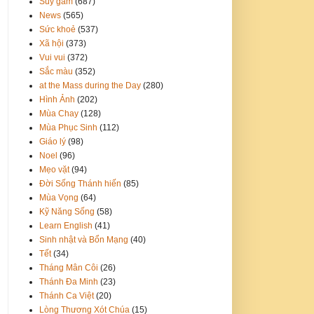
Suy gẫm
(687)
News
(565)
Sức khoẻ
(537)
Xã hội
(373)
Vui vui
(372)
Sắc màu
(352)
at the Mass during the Day
(280)
Hình Ảnh
(202)
Mùa Chay
(128)
Mùa Phục Sinh
(112)
Giáo lý
(98)
Noel
(96)
Mẹo vặt
(94)
Đời Sống Thánh hiến
(85)
Mùa Vọng
(64)
Kỹ Năng Sống
(58)
Learn English
(41)
Sinh nhật và Bổn Mạng
(40)
Tết
(34)
Tháng Mân Côi
(26)
Thánh Đa Minh
(23)
Thánh Ca Việt
(20)
Lòng Thương Xót Chúa
(15)