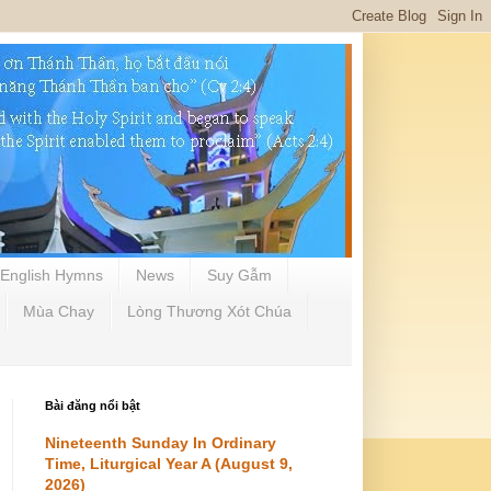
English Hymns
News
Suy Gẫm
Mùa Chay
Lòng Thương Xót Chúa
Bài đăng nổi bật
Nineteenth Sunday In Ordinary
Time, Liturgical Year A (August 9,
2026)