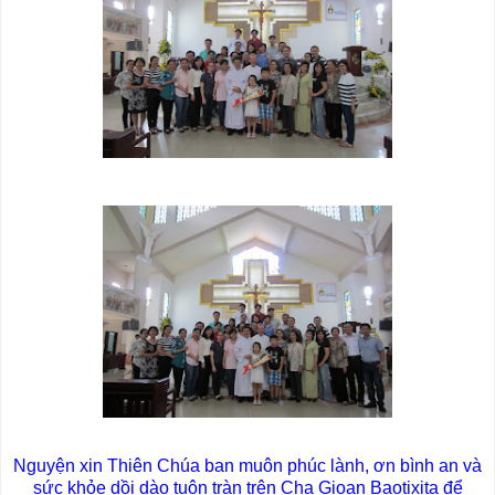
Nguyện xin Thiên Chúa ban muôn phúc lành, ơn bình an và
sức khỏe dồi dào tuôn tràn trên Cha Gioan Baotixita để