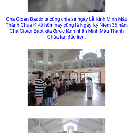
Cha Gioan Baotixita cũng chia sẻ ngày Lễ Kính Mình Máu
Thánh Chúa Ki-tô hôm nay cũng là Ngày Kỷ Niệm 35 năm
Cha Gioan Baotixita được lãnh nhận Mình Máu Thánh
Chúa lần đầu tiên.