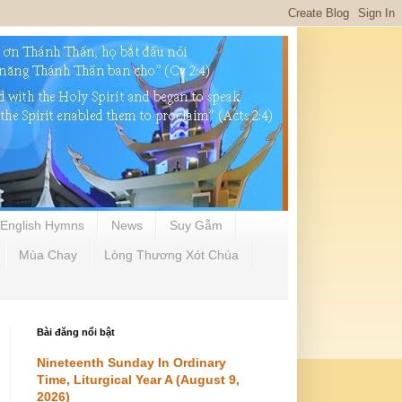
English Hymns
News
Suy Gẫm
Mùa Chay
Lòng Thương Xót Chúa
Bài đăng nổi bật
Nineteenth Sunday In Ordinary
Time, Liturgical Year A (August 9,
2026)