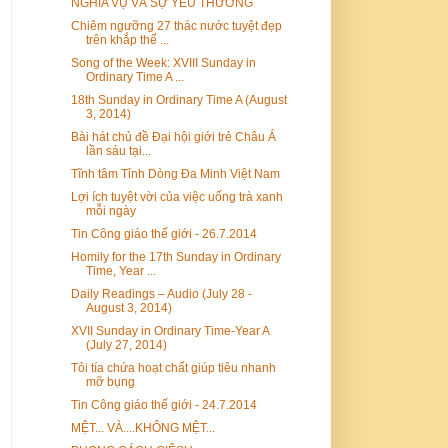
NGHĨA VỤ VÀ SỰ YÊU THƯƠNG
Chiêm ngưỡng 27 thác nước tuyệt đẹp
trên khắp thế ...
Song of the Week: XVIII Sunday in
Ordinary Time A ...
18th Sunday in Ordinary Time A (August
3, 2014)
Bài hát chủ đề Đại hội giới trẻ Châu Á
lần sáu tại...
Tĩnh tâm Tỉnh Dòng Đa Minh Việt Nam
Lợi ích tuyệt vời của việc uống trà xanh
mỗi ngày
Tin Công giáo thế giới - 26.7.2014
Homily for the 17th Sunday in Ordinary
Time, Year ...
Daily Readings – Audio (July 28 -
August 3, 2014)
XVII Sunday in Ordinary Time-Year A
(July 27, 2014)
Tỏi tía chứa hoạt chất giúp tiêu nhanh
mỡ bụng
Tin Công giáo thế giới - 24.7.2014
MỆT... VÀ....KHÔNG MỆT...