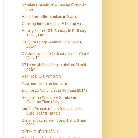
Nghiệm Chuyện cũ & Suy nghĩ chuyện
mới
Hello from Titlis moutain in Swiss
Chương trình sinh hoạt & Phụng vụ
Homily for the 15th Sunday In Prdinary
Time (July ...
Daily Readings – Audio (July 14-20,
2014)
XV Sunday in the Ordinary Time - Year A
(July 13, ...
27 Lý do khiến chúng ta phải cười mỗi
ngày
Văn Hóa "Giả Vờ" ở VN!
Ngủ nằm nghiêng bên phải
Đại hội La Vang lần thứ 30 (năm 2014)
Song of the Week: XV Sunday in
Ordinary Time (July...
Mười triệu kinh Kính Mừng cho Đức
Giáo Hoàng Francis
Điểm lại các sự kiện trong tháng 6 năm
2014
ÐI TÌM CHÉN THÁNH