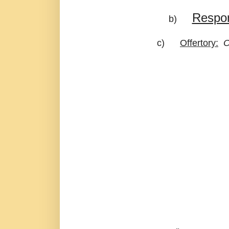
Respon
b)
c)
Offertory:
O