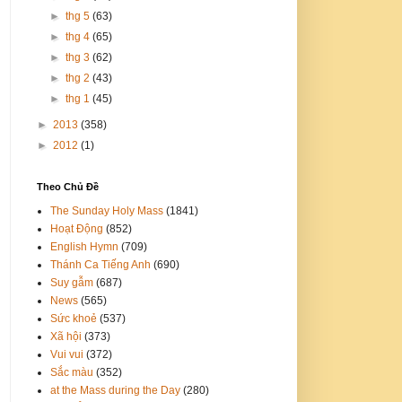
►
thg 5
(63)
►
thg 4
(65)
►
thg 3
(62)
►
thg 2
(43)
►
thg 1
(45)
►
2013
(358)
►
2012
(1)
Theo Chủ Đề
The Sunday Holy Mass
(1841)
Hoạt Động
(852)
English Hymn
(709)
Thánh Ca Tiếng Anh
(690)
Suy gẫm
(687)
News
(565)
Sức khoẻ
(537)
Xã hội
(373)
Vui vui
(372)
Sắc màu
(352)
at the Mass during the Day
(280)