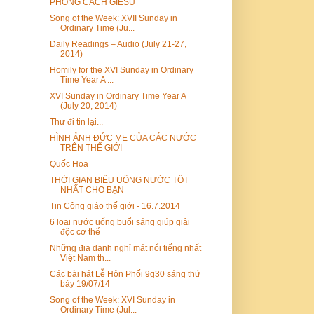
PHONG CÁCH GIÊSU
Song of the Week: XVII Sunday in
Ordinary Time (Ju...
Daily Readings – Audio (July 21-27,
2014)
Homily for the XVI Sunday in Ordinary
Time Year A ...
XVI Sunday in Ordinary Time Year A
(July 20, 2014)
Thư đi tin lại...
HÌNH ẢNH ĐỨC MẸ CỦA CÁC NƯỚC
TRÊN THẾ GIỚI
Quốc Hoa
THỜI GIAN BIỂU UỐNG NƯỚC TỐT
NHẤT CHO BẠN
Tin Công giáo thế giới - 16.7.2014
6 loại nước uống buổi sáng giúp giải
độc cơ thể
Những địa danh nghỉ mát nổi tiếng nhất
Việt Nam th...
Các bài hát Lễ Hôn Phối 9g30 sáng thứ
bảy 19/07/14
Song of the Week: XVI Sunday in
Ordinary Time (Jul...