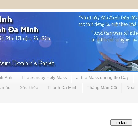
nh Ảnh
The Sunday Holy Mass
at the Mass during the Day
c màu
Sức khỏe
Thánh Đa Minh
Tháng Mân Côi
Noel