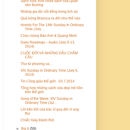
Sách Xưa: Kho chứa sách của Quán
Ven Đường
Những gia tộc nổi tiếng trong lịch sử
Quả bóng Brazuca ra đời như thế nào
Homily For The 14th Sunday In Ordinary
Time (July ...
Chúc mừng Bảo Anh & Quang Minh
Daily Readings – Audio (July 6-13,
2014)
CUỘC ĐỜI VÀ NHỮNG DẤU CHẤM
CÂU
Thư từ phương xa...
XIV Sunday in Ordinary Time (July 6,
2014)
Tin Công giáo thế giới - 03.7.2014
Tổng hợp những cánh cửa đẹp mê hồn
trên thế giới
Song of the Week: XIV Sunday in
Ordinary Time (Jul...
Lời trăn trối của bác sĩ qua đời vì ung
thư
Chiếc Giày Đánh Rơi
►
thg 6
(59)