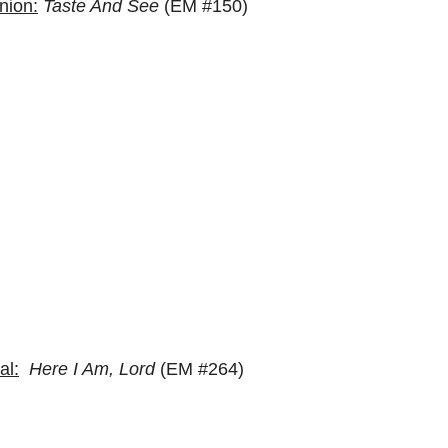
ion:
Taste And See
(
EM #150)
al:
Here I Am, Lord
(
EM #264)