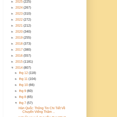
►
2025
(225)
►
2024
(267)
►
2023
(310)
►
2022
(272)
►
2021
(212)
►
2020
(340)
►
2019
(255)
►
2018
(373)
►
2017
(380)
►
2016
(557)
►
2015
(1181)
▼
2014
(807)
►
thg 12
(118)
►
thg 11
(104)
►
thg 10
(66)
►
thg 9
(60)
►
thg 8
(65)
▼
thg 7
(57)
Hàn Quốc: Thông Tin Chi Tiết Về
Chuyến Viếng Thăm ...