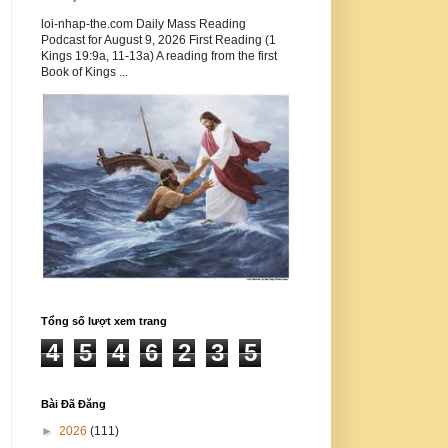
loi-nhap-the.com Daily Mass Reading
Podcast for August 9, 2026 First Reading (1
Kings 19:9a, 11-13a) A reading from the first
Book of Kings ...
Tổng số lượt xem trang
4
5
4
6
2
3
5
Bài Đã Đăng
►
2026
(111)