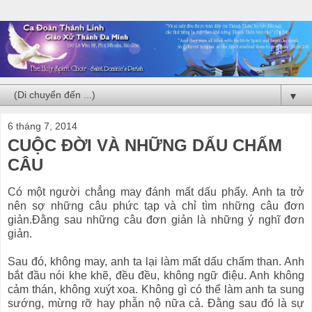
▼
6 tháng 7, 2014
CUỘC ĐỜI VÀ NHỮNG DẤU CHẤM
CÂU
Có một người chẳng may đánh mất dấu phẩy. Anh ta trở
nên sợ những câu phức tạp và chỉ tìm những câu đơn
giản.Đằng sau những câu đơn giản là những ý nghĩ đơn
giản.
Sau đó, không may, anh ta lại làm mất dấu chấm than. Anh
bắt đầu nói khe khẽ, đều đều, không ngữ điệu. Anh không
cảm thán, không xuýt xoa. Không gì có thể làm anh ta sung
sướng, mừng rỡ hay phẫn nộ nữa cả. Đằng sau đó là sự