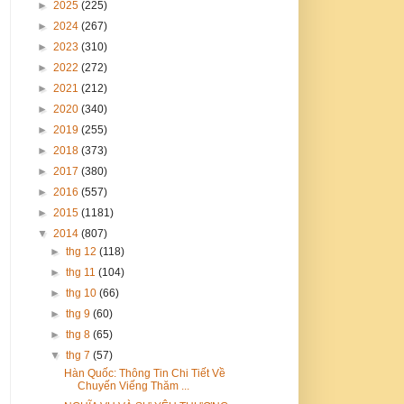
►
2025
(225)
►
2024
(267)
►
2023
(310)
►
2022
(272)
►
2021
(212)
►
2020
(340)
►
2019
(255)
►
2018
(373)
►
2017
(380)
►
2016
(557)
►
2015
(1181)
▼
2014
(807)
►
thg 12
(118)
►
thg 11
(104)
►
thg 10
(66)
►
thg 9
(60)
►
thg 8
(65)
▼
thg 7
(57)
Hàn Quốc: Thông Tin Chi Tiết Về
Chuyến Viếng Thăm ...