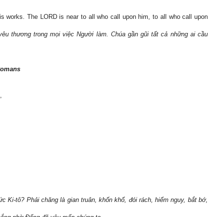
his works. The LORD is near to all who call upon him, to all who call upon
êu thương trong mọi việc Người làm. Chúa gần gũi tất cả những ai cầu
 Romans
,
ức Ki-tô? Phải chăng là gian truân, khốn khổ, đói rách, hiểm nguy, bắt bớ,