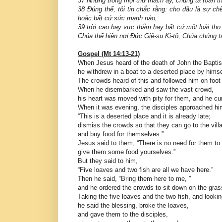
37 Nhưng trong mọi thử thách ấy, chúng ta toàn 
38 Đúng thế, tôi tin chắc rằng: cho dầu là sự ch
hoặc bất cứ sức mạnh nào,
39 trời cao hay vực thẳm hay bất cứ một loài thọ
Chúa thể hiện nơi Đức Giê-su Ki-tô, Chúa chúng t
Gospel (Mt 14:13-21)
When Jesus heard of the death of John the Baptis
he withdrew in a boat to a deserted place by himse
The crowds heard of this and followed him on foot 
When he disembarked and saw the vast crowd,
his heart was moved with pity for them, and he cur
When it was evening, the disciples approached hi
“This is a deserted place and it is already late;
dismiss the crowds so that they can go to the vill
and buy food for themselves.”
Jesus said to them, “There is no need for them to
give them some food yourselves.”
But they said to him,
“Five loaves and two fish are all we have here.”
Then he said, “Bring them here to me, ”
and he ordered the crowds to sit down on the gras
Taking the five loaves and the two fish, and looki
he said the blessing, broke the loaves,
and gave them to the disciples,