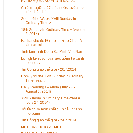
NGHĨA VỤ VÀ SỰ YÊU THƯƠNG
Chiêm ngưỡng 27 thác nước tuyệt đẹp
trên khắp thế ...
Song of the Week: XVIII Sunday in
Ordinary Time A ...
18th Sunday in Ordinary Time A (August
3, 2014)
Bài hát chủ đề Đại hội giới trẻ Châu Á
lần sáu tại...
Tĩnh tâm Tỉnh Dòng Đa Minh Việt Nam
Lợi ích tuyệt vời của việc uống trà xanh
mỗi ngày
Tin Công giáo thế giới - 26.7.2014
Homily for the 17th Sunday in Ordinary
Time, Year ...
Daily Readings – Audio (July 28 -
August 3, 2014)
XVII Sunday in Ordinary Time-Year A
(July 27, 2014)
Tỏi tía chứa hoạt chất giúp tiêu nhanh
mỡ bụng
Tin Công giáo thế giới - 24.7.2014
MỆT... VÀ....KHÔNG MỆT...