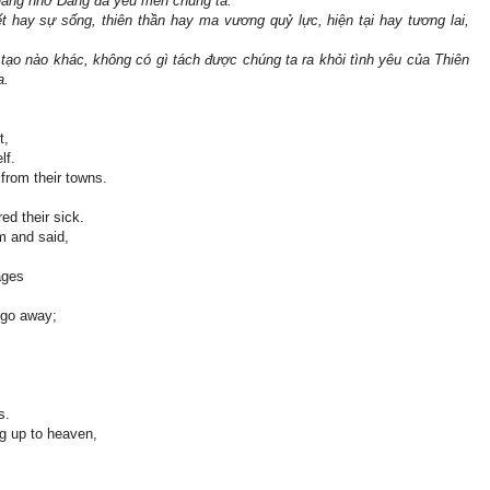
thắng nhờ Đấng đã yêu mến chúng ta.
ết hay sự sống, thiên thần hay ma vương quỷ lực, hiện tại hay tương lai,
 tạo nào khác, không có gì tách được chúng ta ra khỏi tình yêu của Thiên
a.
t,
lf.
from their towns.
ed their sick.
m and said,
ages
 go away;
s.
ng up to heaven,