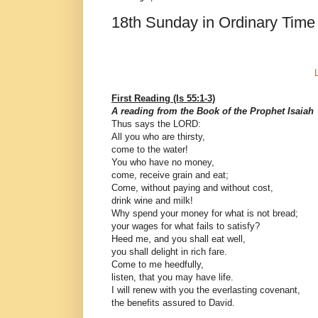
18th Sunday in Ordinary Time
First Reading (Is 55:1-3)
A reading from the Book of the Prophet Isaiah
Thus says the LORD:
All you who are thirsty,
come to the water!
You who have no money,
come, receive grain and eat;
Come, without paying and without cost,
drink wine and milk!
Why spend your money for what is not bread;
your wages for what fails to satisfy?
Heed me, and you shall eat well,
you shall delight in rich fare.
Come to me heedfully,
listen, that you may have life.
I will renew with you the everlasting covenant,
the benefits assured to David.