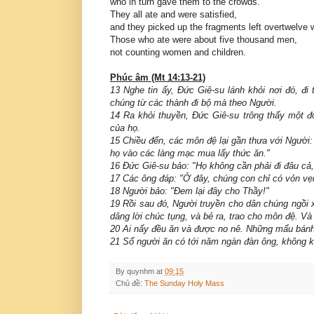
who in turn gave them to the crowds.
They all ate and were satisfied,
and they picked up the fragments left overtwelve w
Those who ate were about five thousand men,
not counting women and children.
Phúc âm (Mt 14:13-21)
13 Nghe tin ấy, Đức Giê-su lánh khỏi nơi đó, đi
chúng từ các thành đi bộ mà theo Người.
14 Ra khỏi thuyền, Đức Giê-su trông thấy một đ
của họ.
15 Chiều đến, các môn đệ lại gần thưa với Người:
họ vào các làng mạc mua lấy thức ăn."
16 Đức Giê-su bảo: "Họ không cần phải đi đâu cả
17 Các ông đáp: "Ở đây, chúng con chỉ có vỏn vẹ
18 Người bảo: "Đem lại đây cho Thầy!"
19 Rồi sau đó, Người truyền cho dân chúng ngồi 
dâng lời chúc tụng, và bẻ ra, trao cho môn đệ. V
20 Ai nấy đều ăn và được no nê. Những mẩu bánh c
21 Số người ăn có tới năm ngàn đàn ông, không k
By
quynhm
at
09:15
Chủ đề:
The Sunday Holy Mass