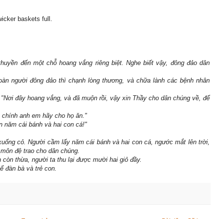
icker baskets full.
 thuyền đến một chỗ hoang vắng riêng biệt. Nghe biết vậy, đông đảo dân
oàn người đông đảo thì chạnh lòng thương, và chữa lành các bệnh nhân
 "Nơi đây hoang vắng, và đã muộn rồi, vậy xin Thầy cho dân chúng về, để
, chính anh em hãy cho họ ăn."
n năm cái bánh và hai con cá!"
xuống cỏ. Người cầm lấy năm cái bánh và hai con cá, ngước mắt lên trời,
à môn đệ trao cho dân chúng.
òn thừa, người ta thu lại được mười hai giỏ đầy.
ể đàn bà và trẻ con.