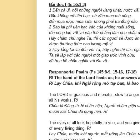
Bài đọc I (Is 55:1-3)
1 Đến cả đi, hỡi những người đang khát, nước đã
Dầu không có tiền bạc, cứ đến mua mà dùng;
đến mua rượu mua sữa, không phải trả đồng nào.
2 Sao lại phí tiền bạc vào của không nuôi sống,
tốn công lao vất vả vào thứ chẳng làm cho chắc d
Hãy chăm chú nghe Ta, thì các ngươi sẽ được ăn
được thưởng thức cao lương mỹ vị.
3 Hãy lắng tai và đến với Ta, hãy nghe thì các n
Ta sẽ lập với các ngươi một giao ước vĩnh cửu,
để trọn bề nhân nghĩa với Đa-vít.
Responsorial Psalm (Ps 145:8-9, 15-16, 17-18)
R/ The hand of the Lord feeds us; he answers a
R/ Lạy Chúa, khi Ngài rộng mở tay ban, là bao
The LORD is gracious and merciful, slow to anger
all his works. R/
Chúa là Đấng từ bi nhân hậu, Người chậm giận và
muôn loài Chúa đã dựng nên. R/
The eyes of all look hopefully to you, and you giv
of every living thing. R/
Lạy Chúa, muôn loài ngước mắt trông lên Chúa, v
muôn vàn thỏa thuê. R/