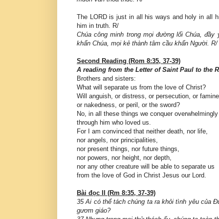
The LORD is just in all his ways and holy in all 
him in truth. R/
Chúa công minh trong mọi đường lối Chúa, đầy y
khẩn Chúa, mọi kẻ thành tâm cầu khẩn Người. R/
Second Reading (Rom 8:35, 37-39)
A reading from the Letter of Saint Paul to the
Brothers and sisters:
What will separate us from the love of Christ?
Will anguish, or distress, or persecution, or famine
or nakedness, or peril, or the sword?
No, in all these things we conquer overwhelmingly
through him who loved us.
For I am convinced that neither death, nor life,
nor angels, nor principalities,
nor present things, nor future things,
nor powers, nor height, nor depth,
nor any other creature will be able to separate us
from the love of God in Christ Jesus our Lord.
Bài đọc II (Rm 8:35, 37-39)
35 Ai có thể tách chúng ta ra khỏi tình yêu của Đ
gươm giáo?