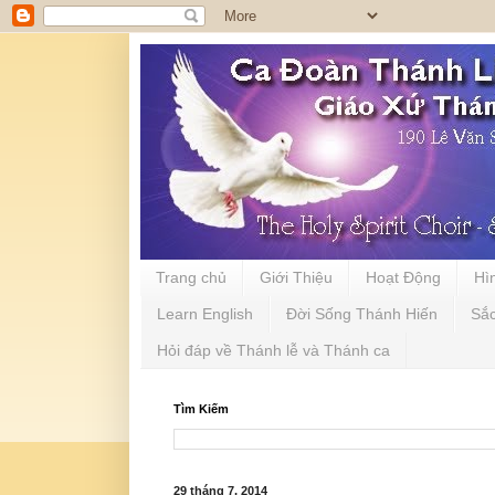
Trang chủ
Giới Thiệu
Hoạt Động
Hì
Learn English
Đời Sống Thánh Hiến
Sắ
Hỏi đáp về Thánh lễ và Thánh ca
Tìm Kiếm
29 tháng 7, 2014