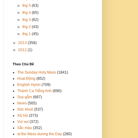
►
thg 5
(63)
►
thg 4
(65)
►
thg 3
(62)
►
thg 2
(43)
►
thg 1
(45)
►
2013
(358)
►
2012
(1)
Theo Chủ Đề
The Sunday Holy Mass
(1841)
Hoạt Động
(852)
English Hymn
(709)
Thánh Ca Tiếng Anh
(690)
Suy gẫm
(687)
News
(565)
Sức khoẻ
(537)
Xã hội
(373)
Vui vui
(372)
Sắc màu
(352)
at the Mass during the Day
(280)