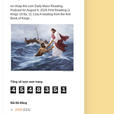
loi-nhap-the.com Daily Mass Reading
Podcast for August 9, 2026 First Reading (1
Kings 19:9a, 11-13a) A reading from the first
Book of Kings ...
Tổng số lượt xem trang
4
5
4
8
3
5
1
Bài Đã Đăng
►
2026
(111)