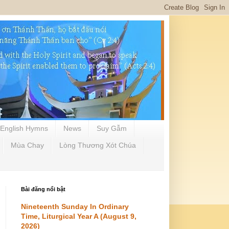
English Hymns
News
Suy Gẫm
Mùa Chay
Lòng Thương Xót Chúa
Bài đăng nổi bật
Nineteenth Sunday In Ordinary
Time, Liturgical Year A (August 9,
2026)