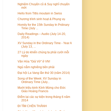
Nghiệm Chuyện cũ & Suy nghĩ chuyện
mới
Hello from Titlis moutain in Swiss
Chương trình sinh hoạt & Phụng vụ
Homily for the 15th Sunday In Prdinary
Time (July ...
Daily Readings – Audio (July 14-20,
2014)
XV Sunday in the Ordinary Time - Year A
(July 13, ...
27 Lý do khiến chúng ta phải cười mỗi
ngày
Văn Hóa "Giả Vờ" ở VN!
Ngủ nằm nghiêng bên phải
Đại hội La Vang lần thứ 30 (năm 2014)
Song of the Week: XV Sunday in
Ordinary Time (July...
Mười triệu kinh Kính Mừng cho Đức
Giáo Hoàng Francis
Điểm lại các sự kiện trong tháng 6 năm
2014
ÐI TÌM CHÉN THÁNH