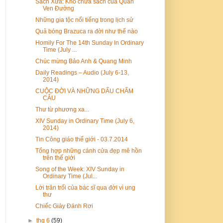
Sách Xưa: Kho chứa sách của Quán
Ven Đường
Những gia tộc nổi tiếng trong lịch sử
Quả bóng Brazuca ra đời như thế nào
Homily For The 14th Sunday In Ordinary
Time (July ...
Chúc mừng Bảo Anh & Quang Minh
Daily Readings – Audio (July 6-13,
2014)
CUỘC ĐỜI VÀ NHỮNG DẤU CHẤM
CÂU
Thư từ phương xa...
XIV Sunday in Ordinary Time (July 6,
2014)
Tin Công giáo thế giới - 03.7.2014
Tổng hợp những cánh cửa đẹp mê hồn
trên thế giới
Song of the Week: XIV Sunday in
Ordinary Time (Jul...
Lời trăn trối của bác sĩ qua đời vì ung
thư
Chiếc Giày Đánh Rơi
►
thg 6
(59)