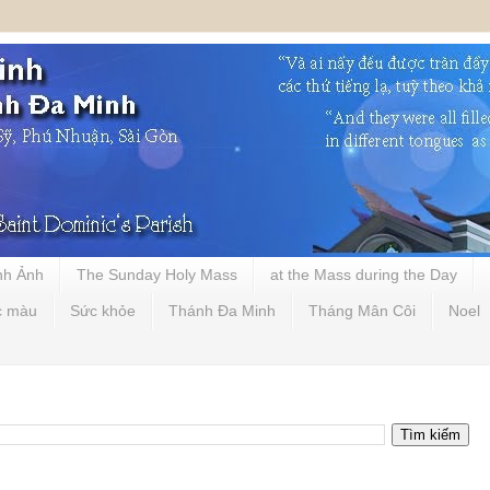
nh Ảnh
The Sunday Holy Mass
at the Mass during the Day
c màu
Sức khỏe
Thánh Đa Minh
Tháng Mân Côi
Noel