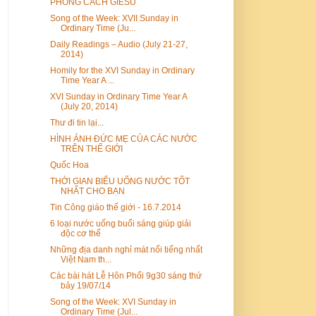
PHONG CÁCH GIÊSU
Song of the Week: XVII Sunday in
Ordinary Time (Ju...
Daily Readings – Audio (July 21-27,
2014)
Homily for the XVI Sunday in Ordinary
Time Year A ...
XVI Sunday in Ordinary Time Year A
(July 20, 2014)
Thư đi tin lại...
HÌNH ẢNH ĐỨC MẸ CỦA CÁC NƯỚC
TRÊN THẾ GIỚI
Quốc Hoa
THỜI GIAN BIỂU UỐNG NƯỚC TỐT
NHẤT CHO BẠN
Tin Công giáo thế giới - 16.7.2014
6 loại nước uống buổi sáng giúp giải
độc cơ thể
Những địa danh nghỉ mát nổi tiếng nhất
Việt Nam th...
Các bài hát Lễ Hôn Phối 9g30 sáng thứ
bảy 19/07/14
Song of the Week: XVI Sunday in
Ordinary Time (Jul...