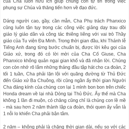
của Cha luôn hữu ích giúp chúng con tự tin trong việc
phụng sự Chúa và thăng tiến hơn về đạo đức.
Dáng người cao, gầy, cần mẫn, Cha Phụ trách Phanxico
cũng luôn tận tụy trong các công việc giảng dạy trau dồi
giáo lý giáo dân và công tác thiêng liêng với vai trò Thầy
giáo của Tu viện Đa Minh. Trong thời gian đầu, khi Thánh lễ
Tiếng Anh đang từng bước chuẩn bị, được lời kêu gọi của
Giáo xứ, trong đó có lời mời của Cha Cố Giuse, Cha
Phanxico không quản ngại gian khổ và đã nhận lời. Chúng
con còn nhớ rõ lắm những tháng đầu tập hát cho ca đoàn, 2
tối 1 tuần, Cha phải lặn lội với quãng đường từ Thủ Đức
đến Giáo xứ Ba Chuông, rồi cũng ngần ấy thời gian Người
Cha đáng kính của chúng con lại 1 mình bon bon trên chiếc
Honda dream về lại nhà Dòng tại Thủ Đức. Ấy thế mà Cha
không 1 lần đi muộn, có chăng cũng chỉ là chúng con lề mề
- mà sau hơn 2 năm thành lập ca đoàn, thói quen ấy vẫn là
1 nỗi lo khiến Cha phải bận tâm.
2 năm – không phải là chặng thời gian dài, nếu so với các