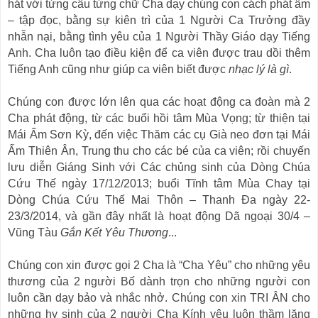
hát với từng câu từng chữ Cha dạy chúng con cách phát âm
– tập đọc, bằng sự kiên trì của 1 Người Ca Trưởng đầy
nhẫn nại, bằng tình yêu của 1 Người Thầy Giáo dạy Tiếng
Anh. Cha luôn tạo điều kiện để ca viên được trau dồi thêm
Tiếng Anh cũng như giúp ca viên biết được
nhạc lý là gì
.
Chúng con được lớn lên qua các hoạt động ca đoàn mà 2
Cha phát động, từ các buổi hồi tâm Mùa Vọng; từ thiện tại
Mái Ấm Sơn Kỳ, đến việc Thăm các cụ Già neo đơn tại Mái
Ấm Thiên Ân, Trung thu cho các bé của ca viên; rồi chuyến
lưu diễn Giáng Sinh với Các chủng sinh của Dòng Chúa
Cứu Thế ngày 17/12/2013; buổi Tĩnh tâm Mùa Chay tại
Dòng Chúa Cứu Thế Mai Thôn – Thanh Đa ngày 22-
23/3/2014, và gần đây nhất là hoạt động Dã ngoại 30/4 –
Vũng Tàu
Gắn Kết Yêu Thương
...
Chúng con xin được gọi 2 Cha là “Cha Yêu” cho những yêu
thương của 2 người Bố dành trọn cho những người con
luôn cần dạy bảo và nhắc nhở. Chúng con xin TRI ÂN cho
những hy sinh của 2 người Cha Kính yêu luôn thầm lặng