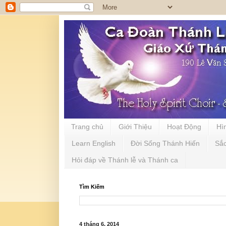
Trang chủ
Giới Thiệu
Hoạt Động
Hì
Learn English
Đời Sống Thánh Hiến
Sắ
Hỏi đáp về Thánh lễ và Thánh ca
Tìm Kiếm
4 tháng 6, 2014