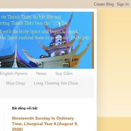
English Hymns
News
Suy Gẫm
Mùa Chay
Lòng Thương Xót Chúa
Bài đăng nổi bật
Nineteenth Sunday In Ordinary
Time, Liturgical Year A (August 9,
2026)