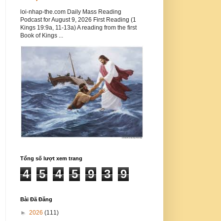
loi-nhap-the.com Daily Mass Reading
Podcast for August 9, 2026 First Reading (1
Kings 19:9a, 11-13a) A reading from the first
Book of Kings ...
Tổng số lượt xem trang
4
5
4
5
9
3
9
Bài Đã Đăng
►
2026
(111)