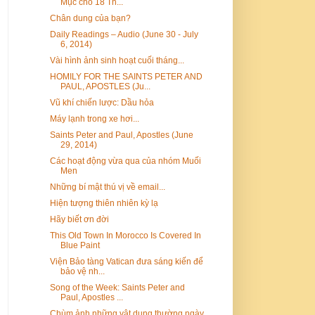
Mục cho 18 Th...
Chân dung của bạn?
Daily Readings – Audio (June 30 - July
6, 2014)
Vài hình ảnh sinh hoạt cuối tháng...
HOMILY FOR THE SAINTS PETER AND
PAUL, APOSTLES (Ju...
Vũ khí chiến lược: Dầu hỏa
Máy lạnh trong xe hơi...
Saints Peter and Paul, Apostles (June
29, 2014)
Các hoạt động vừa qua của nhóm Muối
Men
Những bí mật thú vị về email...
Hiện tượng thiên nhiên kỳ lạ
Hãy biết ơn đời
This Old Town In Morocco Is Covered In
Blue Paint
Viện Bảo tàng Vatican đưa sáng kiến ​​để
bảo vệ nh...
Song of the Week: Saints Peter and
Paul, Apostles ...
Chùm ảnh những vật dụng thường ngày