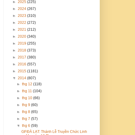
►
2025
(225)
►
2024
(267)
►
2023
(310)
►
2022
(272)
►
2021
(212)
►
2020
(340)
►
2019
(255)
►
2018
(373)
►
2017
(380)
►
2016
(557)
►
2015
(1181)
▼
2014
(807)
►
thg 12
(118)
►
thg 11
(104)
►
thg 10
(66)
►
thg 9
(60)
►
thg 8
(65)
►
thg 7
(57)
▼
thg 6
(59)
GP.ĐÀ LẠT: Thánh Lễ Truyền Chức Linh