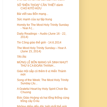
SỐ "ĐIỆN THOẠI" CẦN THIẾT dành
CHO KITÔ HỮU
Bài viết sau Bổn mạng...
Sức mạnh của sự tập trung
Homily for The Most Holy Trinity Sunday
- Year A (...
Daily Readings – Audio (June 16 - 22,
2014)
Tin Công giáo thế giới - 14.6.2014
The Most Holy Trinity Sunday—Year A
(June 15, 2014)
TRI ÂN
MỪNG LỄ BỔN MẠNG VÀ SINH NHỰT
THỨ II CA ĐOÀN THÁNH...
Giáo Hội sắp có thêm 6 vị Hiển Thánh
mới
Song of the Week: The Most Holy Trinity
Sunday (Ju...
A Grateful Heart by Holy Spirit Choir Ba
Chuong
Đức Giáo Hoàng và hai tổng thống cùng
trồng cây Ô-liu
Những điểm đến đặc biệt nhất thế giới