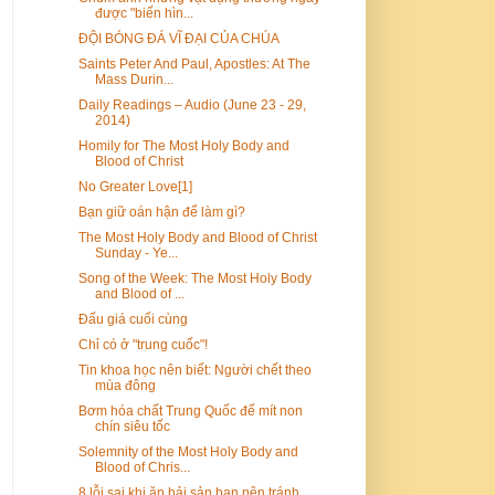
được "biến hìn...
ĐỘI BÓNG ĐÁ VĨ ĐẠI CỦA CHÚA
Saints Peter And Paul, Apostles: At The
Mass Durin...
Daily Readings – Audio (June 23 - 29,
2014)
Homily for The Most Holy Body and
Blood of Christ
No Greater Love[1]
Bạn giữ oán hận để làm gì?
The Most Holy Body and Blood of Christ
Sunday - Ye...
Song of the Week: The Most Holy Body
and Blood of ...
Đấu giá cuối cùng
Chỉ có ở "trung cuốc"!
Tin khoa học nên biết: Người chết theo
mùa đông
Bơm hóa chất Trung Quốc để mít non
chín siêu tốc
Solemnity of the Most Holy Body and
Blood of Chris...
8 lỗi sai khi ăn hải sản bạn nên tránh