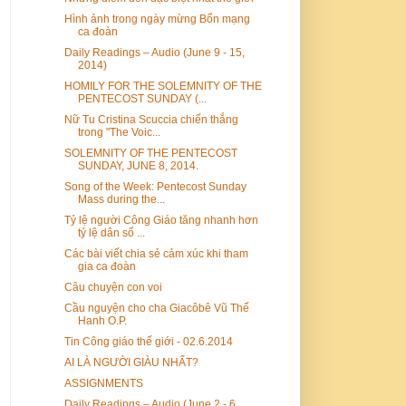
Hình ảnh trong ngày mừng Bổn mạng
ca đoàn
Daily Readings – Audio (June 9 - 15,
2014)
HOMILY FOR THE SOLEMNITY OF THE
PENTECOST SUNDAY (...
Nữ Tu Cristina Scuccia chiến thắng
trong "The Voic...
SOLEMNITY OF THE PENTECOST
SUNDAY, JUNE 8, 2014.
Song of the Week: Pentecost Sunday
Mass during the...
Tỷ lệ người Công Giáo tăng nhanh hơn
tỷ lệ dân số ...
Các bài viết chia sẻ cảm xúc khi tham
gia ca đoàn
Câu chuyện con voi
Cầu nguyện cho cha Giacôbê Vũ Thế
Hanh O.P.
Tin Công giáo thế giới - 02.6.2014
AI LÀ NGƯỜI GIÀU NHẤT?
ASSIGNMENTS
Daily Readings – Audio (June 2 - 6,