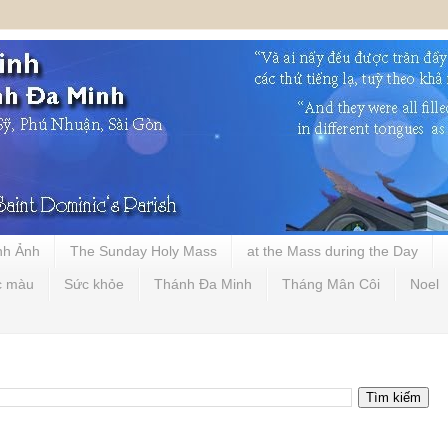
nh Ảnh
The Sunday Holy Mass
at the Mass during the Day
c màu
Sức khỏe
Thánh Đa Minh
Tháng Mân Côi
Noel