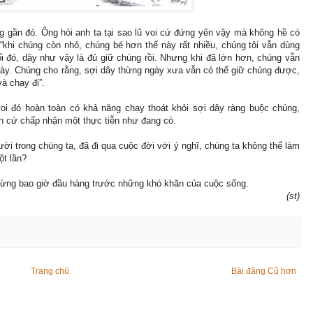
 gần đó. Ông hỏi anh ta tại sao lũ voi cứ đứng yên vậy mà không hề có
“khi chúng còn nhỏ, chúng bé hơn thế này rất nhiều, chúng tôi vẫn dùng
ổi đó, dây như vậy là đủ giữ chúng rồi. Nhưng khi đã lớn hơn, chúng vẫn
này. Chúng cho rằng, sợi dây thừng ngày xưa vẫn có thể giữ chúng được,
à chạy đi”.
i đó hoàn toàn có khả năng chạy thoát khỏi sợi dây ràng buộc chúng,
ẫn cứ chấp nhận một thực tiễn như đang có.
ời trong chúng ta, đã đi qua cuộc đời với ý nghĩ, chúng ta không thể làm
ột lần?
. Đừng bao giờ đầu hàng trước những khó khăn của cuộc sống.
(st)
Trang chủ
Bài đăng Cũ hơn