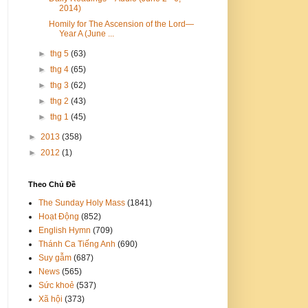
2014)
Homily for The Ascension of the Lord—
Year A (June ...
►
thg 5
(63)
►
thg 4
(65)
►
thg 3
(62)
►
thg 2
(43)
►
thg 1
(45)
►
2013
(358)
►
2012
(1)
Theo Chủ Đề
The Sunday Holy Mass
(1841)
Hoạt Động
(852)
English Hymn
(709)
Thánh Ca Tiếng Anh
(690)
Suy gẫm
(687)
News
(565)
Sức khoẻ
(537)
Xã hội
(373)