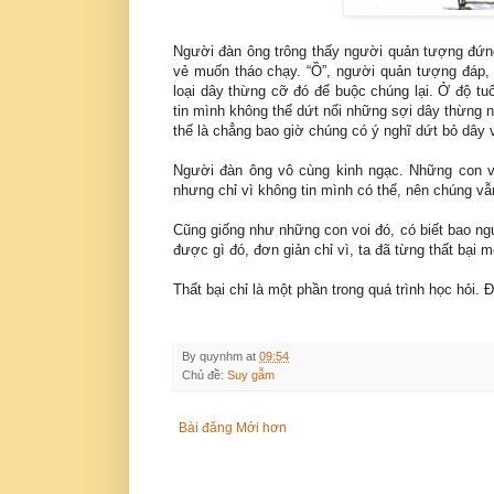
Người đàn ông trông thấy người quản tượng đứng
vẻ muốn tháo chạy. “Ồ”, người quản tượng đáp, 
loại dây thừng cỡ đó để buộc chúng lại. Ở độ tu
tin mình không thể dứt nổi những sợi dây thừng 
thế là chẳng bao giờ chúng có ý nghĩ dứt bỏ dây v
Người đàn ông vô cùng kinh ngạc. Những con vo
nhưng chỉ vì không tin mình có thể, nên chúng v
Cũng giống như những con voi đó, có biết bao ngư
được gì đó, đơn giản chỉ vì, ta đã từng thất bại m
Thất bại chỉ là một phần trong quá trình học hỏi
By
quynhm
at
09:54
Chủ đề:
Suy gẫm
Bài đăng Mới hơn