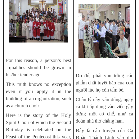
For this reason, a person’s best
qualities should be grown in
his/her tender age.
Do đó, phải vun trồng các
phẩm chất tuyệt hảo của con
This truth knows no exception
người lúc họ còn tấm bé.
even if you apply it in the
building of an organization, such
Chân lý nầy vẫn đúng, ngay
as a church choir.
cả khi áp dụng vào việc gầy
dựng một cơ chế, như ca
Here is the story of the Holy
đoàn nhà thờ chẳng hạn.
Spirit Choir of which the Second
Birthday is celebrated on the
Đây là câu truyện của Ca
Feast of the Pentecost this year,
Đoàn Thánh Linh vào dịp