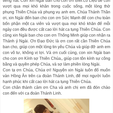
tiếng hát. Con xin Ngài ban cho con ơn Biết Lo Liệu để con
vượt qua mọi khó khăn trong cuộc sống, một lòng thờ
phụng Thiên Chúa và phụng vụ anh em. Chúa Thánh Thần
ơi, xin Ngài đến ban cho con ơn Sức Mạnh để con chu toàn
bổn phận một ca viên và vượt qua mọi khó khăn để mỗi
ngày con đều được cất cao lời hát ca tụng Thiên Chúa. Con
cũng xin Ngài ban cho con ơn Thông Minh giúp con nhận ra
Thánh ý Ngài. Ơn Đạo Đức là ơn con rất cần Thiên Chúa
ban cho, giúp con một lòng tin yêu Chúa và giúp đỡ anh em
con vô tư, không vị lợi. Và ơn cuối cùng, con xin Ngài ban
cho con ơn Kính sợ Thiên Chúa,, giúp con tôn kính sự công
bằng và quyền phép Chúa, và sợ làm phiền lòng Ngài.
Con tạ ơn Chúa, Chúa ơi! Nguyện xin Ngài tuôn đổ muôn
vàn Hồng Ân trên ca đoàn Thánh Linh, để mọi người luôn
hạnh phúc khi cất cao lời hát ca tụng Thiên Chúa.
Con chân thành cảm ơn Cha và anh chị em đã đón chào
con đến với ca đoàn Thánh Linh.