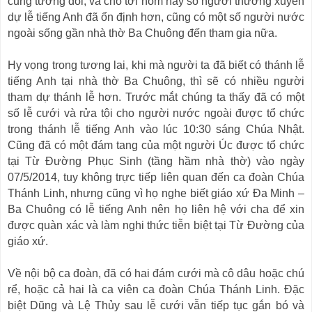
cũng tương đối, và cho tới hôm nay số người thường xuyên
dự lễ tiếng Anh đã ổn định hơn, cũng có một số người nước
ngoài sống gần nhà thờ Ba Chuông đến tham gia nữa.
Hy vọng trong tương lai, khi mà người ta đã biết có thánh lễ
tiếng Anh tại nhà thờ Ba Chuông, thì sẽ có nhiều người
tham dự thánh lễ hơn. Trước mắt chúng ta thấy đã có một
số lễ cưới và rửa tội cho người nước ngoài được tổ chức
trong thánh lễ tiếng Anh vào lúc 10:30 sáng Chúa Nhật.
Cũng đã có một đám tang của một người Úc được tổ chức
tại Từ Đường Phục Sinh (tầng hầm nhà thờ) vào ngày
07/5/2014, tuy không trực tiếp liên quan đến ca đoàn Chúa
Thánh Linh, nhưng cũng vì họ nghe biết giáo xứ Đa Minh –
Ba Chuông có lễ tiếng Anh nên họ liên hệ với cha để xin
được quàn xác và làm nghi thức tiễn biệt tại Từ Đường của
giáo xứ.
Về nội bộ ca đoàn, đã có hai đám cưới mà cô dâu hoặc chú
rể, hoặc cả hai là ca viên ca đoàn Chúa Thánh Linh. Đặc
biệt Dũng và Lệ Thủy sau lễ cưới vẫn tiếp tục gắn bó và