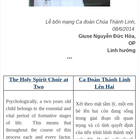
Lễ bổn mạng Ca đoàn Chúa Thánh Linh,
08/6/2014
Giuse Nguyễn Đức Hòa,
OP
Linh hướng
---
The Holy Spirit Choir at
Ca Đoàn Thánh Linh
Two
Lên Hai
Psychologically, a two years old
Xét theo mặt tâm lý, một em
child belongs to the essential and
bé lên hai còn đang sống
vital period of formative stages
trong giai đoạn rất quan
of life. This means that
trọng và có tính quyết định
throughout the course of this
của tiến trình hình thành một
process each and every factor,