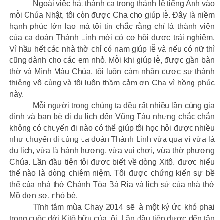
Ngoài việc hát thánh ca trong thánh lễ tiếng Anh vào
mỗi Chúa Nhật, tôi còn được Cha cho giúp lễ. Đây là niềm
hạnh phúc lớn lao mà tôi tin chắc rằng chỉ là thành viên
của ca đoàn Thánh Linh mới có cơ hội được trải nghiệm.
Vì hầu hết các nhà thờ chỉ có nam giúp lễ và nếu có nữ thì
cũng dành cho các em nhỏ. Mỗi khi giúp lễ, được gần bàn
thờ và Mình Máu Chúa, tôi luôn cảm nhận được sự thánh
thiêng vô cùng và tôi luôn thầm cảm ơn Cha vì hồng phúc
này.
Mỗi người trong chúng ta đều rất nhiều lần cùng gia
đình và bạn bè đi du lịch đến Vũng Tàu nhưng chắc chắn
không có chuyến đi nào có thể giúp tôi học hỏi được nhiều
như chuyến đi cùng ca đoàn Thánh Linh vừa qua vì vừa là
du lịch, vừa là hành hương, vừa vui chơi, vừa thờ phượng
Chúa. Lần đầu tiên tôi được biết về dòng Xitô, được hiểu
thế nào là dòng chiêm niệm. Tôi được chứng kiến sự bề
thế của nhà thờ Chánh Tòa Bà Rịa và lịch sử của nhà thờ
Mồ đơn sơ, nhỏ bé.
Tĩnh tâm mùa Chay 2014 sẽ là một ký ức khó phai
trong cuộc đời Kitô hữu của tôi. Lần đầu tiên được đến tận