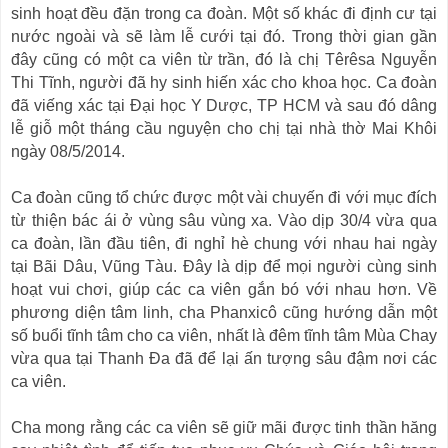
sinh hoạt đều đặn trong ca đoàn. Một số khác đi định cư tại
nước ngoài và sẽ làm lễ cưới tại đó. Trong thời gian gần
đây cũng có một ca viên từ trần, đó là chị Têrêsa Nguyễn
Thi Tĩnh, người đã hy sinh hiến xác cho khoa học. Ca đoàn
đã viếng xác tại Đại học Y Dược, TP HCM và sau đó dâng
lễ giỗ một tháng cầu nguyện cho chị tại nhà thờ Mai Khôi
ngày 08/5/2014.
Ca đoàn cũng tổ chức được một vài chuyến đi với mục đích
từ thiện bác ái ở vùng sâu vùng xa. Vào dịp 30/4 vừa qua
ca đoàn, lần đầu tiên, đi nghỉ hè chung với nhau hai ngày
tại Bãi Dâu, Vũng Tàu. Đây là dịp để mọi người cùng sinh
hoạt vui chơi, giúp các ca viên gắn bó với nhau hơn. Về
phương diện tâm linh, cha Phanxicô cũng hướng dẫn một
số buổi tĩnh tâm cho ca viên, nhất là đêm tĩnh tâm Mùa Chay
vừa qua tại Thanh Đa đã để lại ấn tượng sâu đậm nơi các
ca viên.
Cha mong rằng các ca viên sẽ giữ mãi được tinh thần hăng