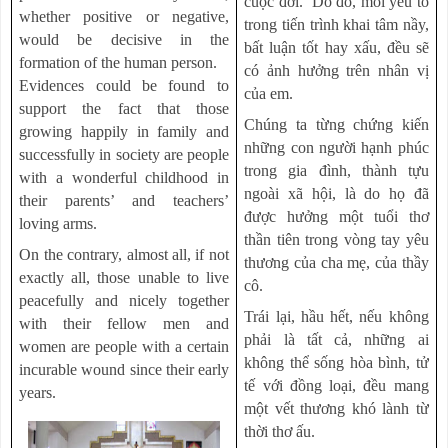
cuộc đời. Do đó, m
ỗi
yếu tố
whether positive or negative,
trong tiến trình khai tâm nầy,
would be decisive in the
bất luận tốt hay xấu, đều sẽ
formation of the human person.
có ảnh hưởng trên nhân vị
Evidences could be found to
của em.
support the fact that those
Chúng ta từng chứng kiến
growing happily in family and
những con người hạnh phúc
successfully in society are people
trong gia đình, thành tựu
with a wonderful childhood in
ngoài xã hội, là do họ đã
their parents’ and teachers’
được hưởng một tuổi thơ
loving arms.
thần tiên trong vòng tay yêu
On the contrary, almost all, if not
thương của cha mẹ, của thầy
exactly all, those unable to live
cô.
peacefully and nicely together
Trái lại, hầu hết, nếu không
with their fellow men and
phải là tất cả, những ai
women are people with a certain
không thể sống hòa bình, tử
incurable wound since their early
tế với đồng loại, đều mang
years.
một vết thương khó lành từ
thời thơ ấu.