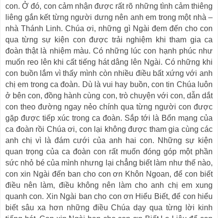
con. Ở đó, con cảm nhận được rất rõ những tình cảm thiêng
liêng gắn kết từng người dưng nên anh em trong một nhà –
nhà Thánh Linh. Chúa ơi, những gì Ngài đem đến cho con
qua từng sự kiện con được trải nghiệm khi tham gia ca
đoàn thật là nhiệm màu. Có những lúc con hạnh phúc như
muốn reo lên khi cất tiếng hát dâng lên Ngài. Có những khi
con buồn lắm vì thấy mình còn nhiều điều bất xứng với anh
chị em trong ca đoàn. Dù là vui hay buồn, con tin Chúa luôn
ở bên con, đồng hành cùng con, trò chuyện với con, dẫn dắt
con theo đường ngay nẻo chính qua từng người con được
gặp được tiếp xúc trong ca đoàn. Sắp tới là Bổn mạng của
ca đoàn rồi Chúa ơi, con lại không được tham gia cùng các
anh chị vì là đám cưới của anh hai con. Những sự kiện
quan trọng của ca đoàn con rất muốn đóng góp một phần
sức nhỏ bé của mình nhưng lại chẳng biết làm như thế nào,
con xin Ngài đến ban cho con ơn Khôn Ngoan, để con biết
điều nên làm, điều không nên làm cho anh chị em xung
quanh con. Xin Ngài ban cho con ơn Hiểu Biết, để con hiểu
biết sâu xa hơn những điều Chúa dạy qua từng lời kinh