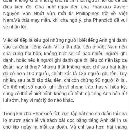
đoàn không khó, nhưng khó là tìm một người hội đủ cả ba
điều kiện đó. Cha nghĩ ngay đến cha Phanxicô Xavier
Nguyễn Văn Nhứt vừa mới từ
Philippines
trở về Việt
Nam.Và thật may mắn, khi cha ngỏ ý, cha Phanxicô đã vui
vẻ nhận lời.
Việc kế tiếp là kêu gọi những người biết tiếng Anh ghi danh
vào ca đoàn tiếng Anh. Vì là lần đầu tiên ở Việt
Nam
nên
cha cũng hồi hộp, không biết sẽ có bao nhiêu người ghi
danh, hoặc nếu ít người ghi danh quá thì liệu có nên lập ca
đoàn hay không? Nhưng thật không ngờ, chỉ sau hai tuần
đã có hơn 100 người, chính xác là 126 người ghi tên. Tuy
nhiên, sau buổi tập đầu tiên, chỉ còn chừng 90 người ở lại.
Có thể một số người ghi tên vì phong trào, hay vì hiếu kỳ,
cũng có thể vì biết mình không đủ trình độ tiếng Anh nên rút
lui sớm, hay vì một lý do nào khác.
Trong khi cha Phanxicô tích cực tập hát cho ca đoàn thì cha
lo mượn sách lễ và sách bài đọc bằng tiếng Anh để in ra
cho kịp ngày ra mắt ca đoàn. Vả chỉ sau hơn hai tháng