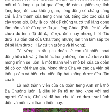
một nhà dòng ngủ lại qua đêm, để cảm nghiệm sự tĩnh
lặng tuyệt đối của không gian, tiếng động có chăng cũng
chỉ là âm thanh của tiếng chim hót, tiếng xào xạc của lá
cây trong gió. Đây là cơ hội để chúng ta có thể lắng đọng
tâm hồn và từ đó nghe được tiếng Chúa. (Rất tiếc tôi vẫn
chưa đủ trình độ để đạt được điều này nhưng biết đâu
dưới sự dẫn dắt của Cha trong những lần tĩnh tâm sắp tới
tôi sẽ làm được. Hãy cứ tin tưởng và hi vọng).
Tôi vững tin rằng ca đoàn sẽ còn rất nhiều hoạt
động hữu ích và lý thú khác trong những năm sắp tới và tôi
mong mình sẽ luôn là một thành viên nhỏ bé của ca đoàn
để có cơ hội tham gia. Mong rằng Cha và các ca viên sẽ
thông cảm và hiểu cho việc tập hát không được đều đặn
của tôi.
Là một thành viên của ca đoàn tiếng Anh nhà thờ
Ba Chuông luôn là điều khiến tôi tự hào khoe với mọi
người. Cảm tạ Chúa vì đã ban cho tôi có được sự hãnh
diện và niềm vui thánh thiện này.