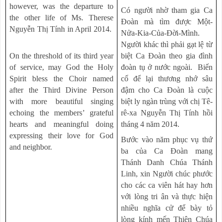
however, was the departure to
Có người nhờ tham gia Ca
the other life of Ms. Therese
Đoàn mà tìm được Một-
Nguyễn Thị Tính in April 2014.
Nửa-Kia-Của-Đời-Mình.
Người khác thì phải gạt lệ từ
On the threshold of its third year
biệt Ca Đoàn theo gia đình
of service, may God the Holy
đoàn tụ ở nước ngoài. Biến
Spirit bless the Choir named
cố để lại thương nhớ sâu
after the Third Divine Person
đậm cho Ca Đoàn là cuộc
with more beautiful singing
biệt ly ngàn trùng với chị Tê-
echoing the members’ grateful
rê-xa Nguyễn Thị Tính hồi
hearts and meaningful doing
tháng 4 năm 2014.
expressing their love for God
Bước vào năm phục vụ thứ
and neighbor.
ba của Ca Đoàn mang
Thánh Danh Chúa Thánh
Linh, xin Người chúc phước
cho các ca viên hát hay hơn
với lòng tri ân và thực hiện
nhiều nghĩa cử để bày tỏ
lòng kính mến Thiên Chúa