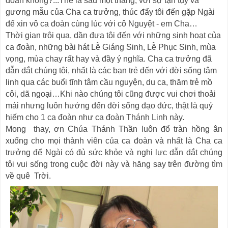
đoàn không?...Thế là sau một tháng, với sự tận tụy và
gương mẫu của Cha ca trưởng, thúc đẩy tôi đến gặp Ngài
để xin vô ca đoàn cùng lúc với cô Nguyệt - em Cha…
Thời gian trôi qua, dần đưa tôi đến với những sinh hoạt của
ca đoàn, những bài hát Lễ Giáng Sinh, Lễ Phục Sinh, mùa
vọng, mùa chay rất hay và đầy ý nghĩa. Cha ca trưởng đã
dẫn dắt chúng tôi, nhất là các bạn trẻ đến với đời sống tâm
linh qua các buổi tĩnh tâm cầu nguyện, du ca, thăm trẻ mồ
côi, dã ngoại…Khi nào chúng tôi cũng được vui chơi thoải
mái nhưng luôn hướng đến đời sống đạo đức, thật là quý
hiếm cho 1 ca đoàn như ca đoàn Thánh Linh này.
Mong thay, ơn Chúa Thánh Thần luôn đổ tràn hồng ân
xuống cho mọi thành viên của ca đoàn và nhất là Cha ca
trưởng để Ngài có đủ sức khỏe và nghị lực dẫn dắt chúng
tôi vui sống trong cuộc đời này và hăng say trên đường tìm
về quê Trời.