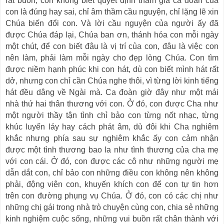
rất buồn, con không biết quyết định tham gia ca đoàn của
con là đúng hay sai, chỉ âm thầm cầu nguyện, chỉ lặng lẽ xin
Chúa biến đổi con. Và lời cầu nguyện của người ấy đã
được Chúa đáp lại, Chúa ban ơn, thánh hóa con mỗi ngày
một chút, để con biết đâu là vị trí của con, đâu là việc con
nên làm, phải làm mỗi ngày cho đẹp lòng Chúa. Con tìm
được niềm hạnh phúc khi con hát, dù con biết mình hát rất
dở, nhưng con chỉ cần Chúa nghe thôi, vì từng lời kinh tiếng
hát đều dâng về Ngài mà. Ca đoàn giờ đây như một mái
nhà thứ hai thân thương với con. Ở đó, con được Cha như
một người thầy tận tình chỉ bảo con từng nốt nhạc, từng
khúc luyến láy hay cách phát âm, dù đôi khi Cha nghiêm
khắc nhưng phía sau sự nghiêm khắc ấy con cảm nhận
được một tình thương bao la như tình thương của cha mẹ
với con cái. Ở đó, con được các cô như những người mẹ
dẫn dắt con, chỉ bảo con những điều con không nên không
phải, động viên con, khuyến khích con để con tự tin hơn
trên con đường phụng vụ Chúa. Ở đó, con có các chị như
những chị gái trong nhà trò chuyện cùng con, chia sẻ những
kinh nghiệm cuộc sống, những vui buồn rất chân thành với