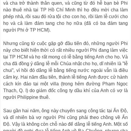
và cha trở thành thân quen, và cũng từ đó hễ bạn bè Phi
nào thuê nhà tại TP Hồ Chí Minh thì họ đều mời cha làm
phép nhà, rồi sau đó rửa tội cho con họ, rồi làm lễ cưới cho
họ và cả làm đám tang cho họ nữa (đã có ba đám tang
người Phi ở TP HCM).
Nhưng cũng từ cuộc gặp gỡ đầu tiên đó, những người Phi
này cho biết hiện thời có rất nhiều người Phi đang làm việc
tại TP HCM và họ rất mong có lễ bằng tiếng Anh cho họ. Và
cha đã đồng ý dâng lễ mỗi Chúa nhật cho họ, dĩ nhiên là ”lễ
chui”, vì hồi đó dâng lễ bằng tiếng nước ngoài vẫn là điều
cấm kỵ. Hai năm đầu tiên, thánh lễ tiếng Anh được cử hành
cách kín đáo tại một villa (trong hẻm đường Phạm Ngọc
Thạch, Q. I) do giám đốc công ty dầu khí của Anh có vợ là
người Philippine thuê.
Sau gần hai năm, ông này chuyển sang công tác tại Ấn Độ,
và dĩ nhiên bà vợ người Phi cũng phải theo chồng về Ấn
Độ. Vậy là không còn chỗ nào để dâng lễ tiếng Anh. Một số
người đề nghị đưa lễ tiếng Anh về Ba Chuông, nhưng cha