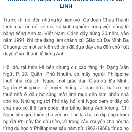
LINH
Trước khi nói đến những kỷ niệm với Ca đoàn Chúa Thánh
Linh, cha xin nói về một số kinh nghiệm trong việc dâng lễ
bằng tiếng Anh tại Việt
Nam
. Cách đây đúng 20 năm, vào
năm 1994, khi cha đang làm chánh xứ Giáo xứ Đa Minh Ba
Chuông, có một sự kiện vô tình đã đưa đẩy cha đến chỗ “kết
duyên” với thánh lễ tiếng Anh.
Hồi đó, tại hẻm kế bên chung cư cao tầng 44 Đặng Văn
Ngữ, P. 10, Quận
Phú Nhuận, có mấy người Philippine
thuê nhà của chị Ngọc, một giáo dân Giáo xứ Đa Minh.
Người Philippine có truyền thống rất đạo đức, bất cứ họ
thuê nhà ở đâu họ cũng mời linh mục đến làm phép nhà
cho họ. Những người Phi này hỏi chị Ngọc xem ở đây có
cha nào có thể làm phép nhà bằng tiếng Anh không. Chị
Ngọc liền giới thiệu cha với họ. Thế là cha có dịp gặp nhóm
người Phi này lần đầu tiên, và trong câu chuyện cha nói đã
từng du học ở Philippines sáu năm (từ 1962-1968), từ đó họ