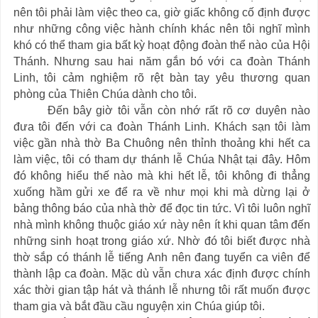
nên tôi phải làm việc theo ca, giờ giấc không cố định được
như những công việc hành chính khác nên tôi nghĩ mình
khó có thể tham gia bất kỳ hoạt động đoàn thể nào của Hội
Thánh. Nhưng sau hai năm gắn bó với ca đoàn Thánh
Linh, tôi cảm nghiệm rõ rệt bàn tay yêu thương quan
phòng của Thiên Chúa dành cho tôi.
Đến bây giờ tôi vẫn còn nhớ rất rõ cơ duyên nào
đưa tôi đến với ca đoàn Thánh Linh. Khách sạn tôi làm
việc gần nhà thờ Ba Chuông nên thỉnh thoảng khi hết ca
làm việc, tôi có tham dự thánh lễ Chúa Nhật tại đây. Hôm
đó không hiểu thế nào mà khi hết lễ, tôi không đi thẳng
xuống hầm gửi xe để ra về như mọi khi mà dừng lại ở
bảng thông báo của nhà thờ để đọc tin tức. Vì tôi luôn nghĩ
nhà mình không thuộc giáo xứ này nên ít khi quan tâm đến
những sinh hoạt trong giáo xứ. Nhờ đó tôi biết được nhà
thờ sắp có thánh lễ tiếng Anh nên đang tuyển ca viên để
thành lập ca đoàn. Mặc dù vẫn chưa xác định được chính
xác thời gian tập hát và thánh lễ nhưng tôi rất muốn được
tham gia và bắt đầu cầu nguyện xin Chúa giúp tôi.