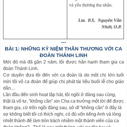
và yêu thương tha nhân.
Lm. P.X. Nguy
ễ
n Văn
Nh
ứ
t, O.P.
---
BÀI 1: NHỮNG KỶ NIỆM THÂN THƯƠNG VỚI CA
ĐOÀN THÁNH LINH
Mới đó mà đã gần 2 năm, tôi được hân hạnh tham gia ca
đoàn Thánh Linh.
Cơ duyên đưa tôi đến với ca đoàn là do một chị lớn tuổi
mời tôi vô ca đoàn để giúp chị phát tài liệu buổi lễ cho giáo
dân…
Lần đầu đến sinh hoạt tập hát, tôi ngồi ở đàng sau cùng,
thật là vô tư, “không cần” xin Cha ca trưởng một lời để được
tham gia, cứ trốn ngồi đàng sau, sở dĩ “không cần” ở đây là
sợ không biết tôi có thích nghi, có đủ vốn tiếng Anh và lòng
nhiệt thành để làm tròn trách nhiệm một thành viên của ca