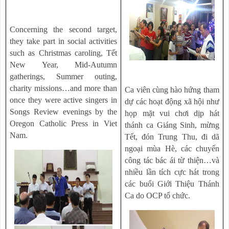
Concerning the second target,
they take part in social activities
such as Christmas caroling, Tết
New Year, Mid-Autumn
gatherings, Summer outing,
charity missions…and more than
Ca viên cùng hào hứng tham
once they were active singers in
dự các hoạt động xã hội như
Songs Review evenings by the
họp mặt vui chơi dịp hát
Oregon Catholic Press in Viet
thánh ca Giáng Sinh, mừng
Nam.
Tết, đón Trung Thu, đi dã
ngoại mùa Hè, các chuyến
công tác bác ái từ thiện…và
nhiều lần tích cực hát trong
các buổi Giới Thiệu Thánh
Ca do OCP tổ chức.