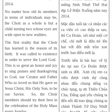
2014.
mừng Sinh Nhựt Thứ Hai
dịp Lễ Hiện Xuống năm nay
No matter how old its members
2014.
in terms of individuals may be,
the Choir as a whole is but a
Mặc dầu tuổi tác cá nhân các
child turning two whose eyes are
ca viên có cao thấp ra sao,
wide open to new realities.
thì Ca Đoàn, xét như một cơ
chế, chỉ mới là đứa trẻ lên
The first reality that the Choir
hai với đôi mắt tròn xoe
has learned is the reason of its
trước bao điều mới lạ.
birth. It was called to existence
in order to serve the Lord God.
Trước tiên là bài học về lý
This is so great an honor and joy
do tại sao Ca Đoàn được
to sing praises and thanksgiving
sinh ra đời. Anh chị em ca
to God, our Creator and Father
viên được vinh dự cùng
Who so loved us that He gave us
nhau đến chung tiếng ca
Jesus Christ, His Only Son, to be
chúc tụng, tạ ơn Thiên Chúa
our Savior. So, the Choir
Cha, Đấng quá yêu chúng ta
members should try their best in
đến nỗi đã trao tặng chúng ta
the celebration of the Holy Mass
chính Thánh Tử Duy Nhứt
every Sunday.