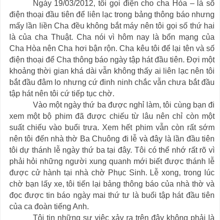
Ngày 19/03/2012, tôi gọi điện cho cha Hòa – là số
điện thoại đầu tiên để liên lạc trong bảng thông báo nhưng
mấy lần liền Cha đều không bắt máy nên tôi gọi số thứ hai
là của cha Thuật. Cha nói vì hôm nay là bổn mạng của
Cha Hòa nên Cha hơi bận rộn. Cha kêu tôi để lại tên và số
điện thoại để Cha thông báo ngày tập hát đầu tiên. Đợi một
khoảng thời gian khá dài vẫn không thấy ai liên lạc nên tôi
bắt đầu đâm lo nhưng cứ đinh ninh chắc vẫn chưa bắt đầu
tập hát nên tôi cứ tiếp tục chờ.
Vào một ngày thứ ba được nghỉ làm, tôi cùng bạn đi
xem một bộ phim đã được chiếu từ lâu nên chỉ còn một
suất chiếu vào buổi trưa. Xem hết phim vẫn còn rất sớm
nên tôi đến nhà thờ Ba Chuông đi lễ và đây là lần đầu tiên
tôi dự thánh lễ ngày thứ ba tại đây. Tôi có thể nhớ rất rõ vì
phải hỏi những người xung quanh mới biết được thánh lễ
được cử hành tại nhà chờ Phục Sinh. Lễ xong, trong lúc
chờ bạn lấy xe, tôi tiến lại bảng thông báo của nhà thờ và
đọc được tin báo ngày mai thứ tư là buổi tập hát đầu tiên
của ca đoàn tiếng Anh.
Tôi tin những sự việc xảy ra trên đây không phải là