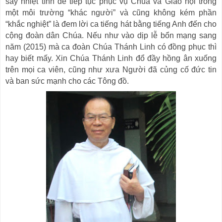
say nhiệt tình để tiếp tục phục vụ Chúa và Giáo hội trong
một môi trường “khác người” và cũng không kém phần
“khắc nghiệt” là đem lời ca tiếng hát bằng tiếng Anh đến cho
cộng đoàn dân Chúa. Nếu như vào dịp lễ bổn mạng sang
năm (2015) mà ca đoàn Chúa Thánh Linh có đồng phục thì
hay biết mấy. Xin Chúa Thánh Linh đổ đầy hồng ân xuống
trên mọi ca viên, cũng như xưa Người đã củng cố đức tin
và ban sức mạnh cho các Tông đồ.