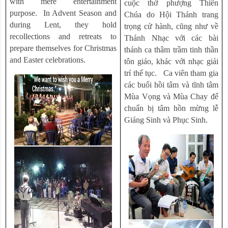
with mere entertainment
cuộc thờ phượng Thiên
purpose. In Advent Season and
Chúa do Hội Thánh trang
during Lent, they hold
trọng cử hành, cũng như về
recollections and retreats to
Thánh Nhạc với các bài
prepare themselves for Christmas
thánh ca thâm trầm tinh thần
and Easter celebrations.
tôn giáo, khác với nhạc giải
trí thế tục. Ca viên tham gia
các buổi hồi tâm và tĩnh tâm
Mùa Vọng và Mùa Chay để
chuẩn bị tâm hồn mừng lễ
Giáng Sinh và Phục Sinh.