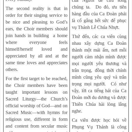
của Người để cứu sống
chúng ta. Do đó, ưu tiên
The second reality is that in
hàng đầu của Ca Đoàn phải
order for their singing service to
là cố gắng hết sức để phục
be nice and pleasing to God’s
vụ Thánh Lễ Chúa Nhựt.
ears, the Choir members should
join hands in building a home
Thứ đến, các ca viên cùng
where everyone feels
nhau xây dựng Ca Đoàn
himself/herself loved and
thành một mái ấm, nơi mỗi
appreciated by all and at the
người cảm nhận mình được
same time loves and appreciates
mọi người yêu thương và
others.
trân trọng, đồng thời chính
mình cũng yêu quý và trân
For the first target to be reached,
trọng mọi người. Có như
the Choir members have been
vậy, lời ca tiếng hát của Ca
taught important lessons on
Đoàn mới du dương và được
Sacred Liturgy—the Church’s
Thiên Chúa hài lòng lắng
official worship of God—and on
nghe.
Sacred Music—with hymns for
religious use, different in form
Ca viên được học hỏi về
and content from secular music
Phụng Vụ Thánh là công