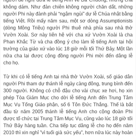
không dám. Như đàn chiên không người chăn dắt, những
người Phi này đành phải “ngậm ngùi” dự lễ Chúa nhật bằng
tiếng Việt. Rồi mấy năm sau, một sơ dòng Assumptionists
(dòng Mông Triệu) người Phi thuê nhà phía sau nhà thờ
Vườn Xoài. Sơ này liên hệ với cha xứ Vườn Xoài là cha
Phan Khắc Từ và cha đồng ý cho làm lễ tiếng Anh tại hội
trường của giáo xứ vào lúc 18 giờ mỗi tối Thứ Bảy. Một lần
nữa cha lại được cộng đồng người Phi mời đến dâng lễ
cho họ.
Từ khi có lễ tiếng Anh tại nhà thờ Vườn Xoài, số giáo dân
người Phi tham dự thánh lễ ngày càng đông, trung bình đến
300 người. Không có chỗ đậu cho vài chục xe hơi, họ xin
phép Tòa Giám Mục cho dời lễ tiếng Anh đến Trung Tâm
Mục Vụ Tổng Giáo phận, số 6 Tôn Đức Thắng. Thế là bắt
đầu từ năm 2005 thánh lễ tiếng Anh cho cộng đoàn Phi
được tổ chức tại Trung Tâm Mục Vụ, cũng vào lúc 18 giờ tối
Thứ Bảy hàng tuần. Cha tiếp tục dâng lễ cho họ đến năm
2010 thì xin nghỉ ”vì tuổi già sức yếu”, hơn nữa lúc này hoàn