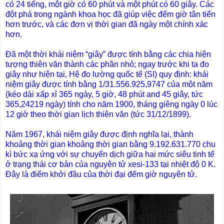
có 24 tiếng, một giờ có 60 phút và một phút có 60 giây. Các
đột phá trong ngành khoa học đã giúp việc đếm giờ tân tiến
hơn trước, và các đơn vị thời gian đã ngày một chính xác
hơn.
Đã một thời khái niệm “giây” được tính bằng các chia hiện
tượng thiên văn thành các phần nhỏ; ngay trước khi ta đo
giây như hiện tại, Hệ đo lường quốc tế (SI) quy định: khái
niệm giây được tính bằng 1/31.556.925,9747 của một năm
(kéo dài xấp xỉ 365 ngày, 5 giờ, 48 phút and 45 giây, tức
365,24219 ngày) tính cho năm 1900, tháng giêng ngày 0 lúc
12 giờ theo thời gian lịch thiên văn (tức 31/12/1899).
Năm 1967, khái niệm giây được định nghĩa lại, thành
khoảng thời gian khoảng thời gian bằng 9.192.631.770 chu
kì bức xạ ứng với sự chuyển dịch giữa hai mức siêu tinh tế
ở trạng thái cơ bản của nguyên tử xesi-133 tại nhiệt độ 0 K.
Đây là điểm khởi đầu của thời đại đếm giờ nguyên tử.