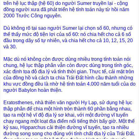
trên hệ lục thập (hệ 60) do người Sumer truyền lại - cộng
đồng người xưa đã phát triển hệ tính toán này từ hồi năm
2000 Trước Công nguyên.
Dù không rõ tại sao người Sumer lại chọn số 60, nhưng có
thể thấy mức độ tiện lợi của số 60: nó chia hết cho cả 6 số
đầu trong dãy số tự nhiên, và chia hết cho cả 10, 12, 15, 20
và 30.
Mặc dù nó không còn được dùng nhiều trong tính toán nói
chung, hệ lục thập phân vẫn còn được dùng trong tính góc,
xác định tọa độ địa lý và tính thời gian. Thực tế, cái mặt tròn
của đồng hồ và cách ta chia Trái Đất hình cầu thành những
khu vực đồng đều là nhờ hệ tính toán 4.000 năm tuổi của do
người Babylon hoàn thiện.
Eratosthenes, nhà thiên văn người Hy Lạp, sử dụng hệ lục
thập phân để chia một hình tròn thành 60 phần bằng nhau,
tạo ra một hệ vĩ độ địa lý sơ khai, với một đường vĩ tuyến
chạy ngang một loạt địa điểm nổi tiếng thời bấy giờ. Một thế
kỷ sau, Hipparchus cải thiện đường vĩ tuyến, tạo ra nhiều
đường song song cho đúng với tính chất địa lý của Trái Đất.