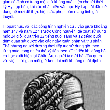
gian cố định có trong một giờ không xuất hiện cho tới thời
kỳ Hy Lạp hóa, khi các nhà thiên văn học Hy Lạp bắt đầu sử
dụng hệ mới để thực hiện các phép toán mang tính giả
thuyết.
Hipparchus, với các công trình nghiên cứu vào giữa khoảng
năm 147 và năm 127 Trước Công nguyên, đề xuất sử dụng
mốc 24 giờ, dựa trên 12 tiếng buổi sáng và 12 tiếng buổi
đêm quan sát được vào các ngày xuân phân và thu phân.
Thế nhưng người đương thời tiếp tục sử dụng giờ theo
từng mùa trong nhiều thế kỷ tiếp theo. (Chỉ đến khi đồng hồ
cơ học xuất hiện tại Châu Âu, người ta mới bắt đầu quen
với việc thời gian một giờ kéo dài một khoảng nhất định).