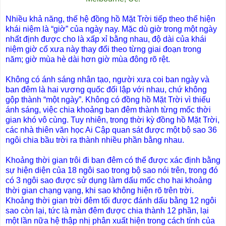
Nhiều khả năng, thế hệ đồng hồ Mặt Trời tiếp theo thể hiện
khái niệm là “giờ” của ngày nay. Mặc dù giờ trong một ngày
nhất định được cho là xấp xỉ bằng nhau, độ dài của khái
niệm giờ cổ xưa này thay đổi theo từng giai đoạn trong
năm; giờ mùa hè dài hơn giờ mùa đông rõ rệt.
Không có ánh sáng nhân tạo, người xưa coi ban ngày và
ban đêm là hai vương quốc đối lập với nhau, chứ không
gộp thành “một ngày”. Không có đồng hồ Mặt Trời vì thiếu
ánh sáng, việc chia khoảng ban đêm thành từng mốc thời
gian khó vô cùng. Tuy nhiên, trong thời kỳ đồng hồ Mặt Trời,
các nhà thiên văn học Ai Cập quan sát được một bộ sao 36
ngôi chia bầu trời ra thành nhiều phần bằng nhau.
Khoảng thời gian trôi đi ban đêm có thể được xác định bằng
sự hiện diện của 18 ngôi sao trong bộ sao nói trên, trong đó
có 3 ngôi sao được sử dụng làm dấu mốc cho hai khoảng
thời gian chạng vạng, khi sao không hiện rõ trên trời.
Khoảng thời gian trời đêm tối được đánh dấu bằng 12 ngôi
sao còn lại, tức là màn đêm được chia thành 12 phần, lại
một lần nữa hệ thập nhị phân xuất hiện trong cách tính của