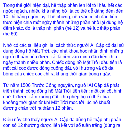
Trong thế giới hiện đại, hệ thập phân len lỏi tới hầu hết các
ngóc ngách, nhiều khả năng bởi ta có thể dễ dàng đếm đến
10 chỉ bằng ngón tay. Thế nhưng, nền văn minh đầu tiên
thực hiện chia một ngày thành những phần nhỏ lại dùng hệ
đếm khác, đó là thập nhị phân (hệ 12) và hệ lục thập phân
(hệ 60).
Nhờ có các tài liệu ghi lại cách thức người Ai Cập cổ đại sử
dụng đồng hồ Mặt Trời, các nhà khoa học nhận định những
người thuần hóa được cát là nền văn minh đầu tiên chia
ngày thành nhiều phần. Chiếc đồng hồ Mặt Trời đầu tiên là
một cái cọc được đóng xuống đất, với hướng và độ dài
bóng của chiếc cọc chỉ ra khung thời gian trong ngày.
Từ năm 1500 Trước Công nguyên, người AI Cập đã phát
triển thành công đồng hồ Mặt Trời tiên tiến: một cái cột hình
chữ T được cắm xuống đất, cho phép họ có thể chia
khoảng thời gian từ khi Mặt Trời mọc tới lúc nó khuất
đường chân trời ra thành 12 phần.
Điều này cho thấy người Ai Cập đã dùng hệ thập nhị phân -
con số 12 thường được liên kết với số tuần trăng (đúng ra