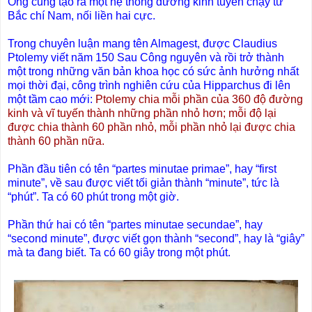
Ông cũng tạo ra một hệ thống đường kinh tuyến chạy từ
Bắc chí Nam, nối liền hai cực.
Trong chuyên luận mang tên Almagest, được Claudius
Ptolemy viết năm 150 Sau Công nguyên và rồi trở thành
một trong những văn bản khoa học có sức ảnh hưởng nhất
mọi thời đại, công trình nghiên cứu của Hipparchus đi lên
một tầm cao mới:
Ptolemy chia mỗi phần của 360 độ đường
kinh và vĩ tuyến thành những phần nhỏ hơn; mỗi độ lại
được chia thành 60 phần nhỏ, mỗi phần nhỏ lại được chia
thành 60 phần nữa.
Phần đầu tiên có tên “partes minutae primae”, hay “first
minute”, về sau được viết tối giản thành “minute”, tức là
“phút”. Ta có 60 phút trong một giờ.
Phần thứ hai có tên “partes minutae secundae”, hay
“second minute”, được viết gọn thành “second”, hay là “giây”
mà ta đang biết. Ta có 60 giây trong một phút.