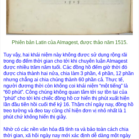
Phiên bản Latin của Almagest, được thảo năm 1515.
Tuy vậy, hai khái niệm này không được sử dụng rộng rãi
trong đo đếm thời gian cho tới khi chuyên luận Almagest
được nhiều trăm năm tuổi. Các đồng hồ đếm giờ thời đó
được chia thành hai nửa, chia làm 3 phần, 4 phần, 12 phần
nhưng chẳng ai chia chúng thành 60 phần cả. Thực tế,
người đương thời còn không coi khái niệm “một tiếng” là
“60 phút”. Công chúng không quan tâm tới sự tồn tại của
“phút” cho tới khi chiếc đồng hồ cơ hiển thị phút xuất hiện
lần đầu tiên hồi cuối thế kỷ 16. Thậm chí ngày nay, đồng hồ
treo tường và đeo tay cũng chỉ hiện đơn vị nhỏ nhất là 1
phút chứ không hiển thị giây.
Nhờ có các nền văn hóa đã tính ra và bảo toàn cách chia
thời gian, xã hội ngày nay mới xác định dễ dàng một ngày