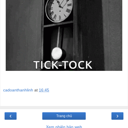
cadoanthanhlinh
at
16:45
‹
›
Trang chủ
Xem phiên bản web