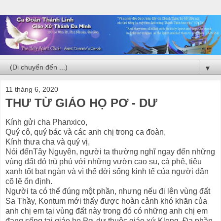
▼
11 tháng 6, 2020
THƯ TỪ GIÁO HỌ PƠ - DƯ
Kính gửi cha Phanxico,
Quý cô, quý bác và các anh chị trong ca đoàn,
Kính thưa cha và quý vị,
Nói đếnTây Nguyên, người ta thường nghĩ ngay đến những
vùng đất đỏ trù phú với những vườn cao su, cà phê, tiêu
xanh tốt bạt ngàn và vì thế đời sống kinh tế của người dân
cõ lẽ ổn định.
Người ta có thể đúng một phần, nhưng nếu đi lên vùng đất
Sa Thầy, Kontum mới thấy được hoàn cảnh khó khăn của
anh chị em tại vùng đất này trong đó có những anh chị em
đang sống tại giáo họ Pơ-dư thuộc giáo xứ Kleng. Đa phần