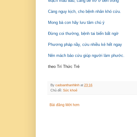
Mạch máu đầu, càng bể vỡ ở bên trong
Càng nguy kịch, cho bệnh nhân khó cứu.
Mong bà con hãy lưu tâm chú ý
Đừng coi thường, bệnh tai biến bất ngờ
Phương pháp nầy, cứu nhiều kẻ hết ngay
Nên mách bảo cứu giúp người làm phước.
theo Trí Thức Trẻ
By
cadoanthanhlinh
at
23:16
Chủ đề:
Sức khoẻ
Bài đăng Mới hơn