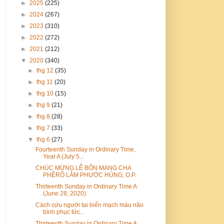
►
2025
(225)
►
2024
(267)
►
2023
(310)
►
2022
(272)
►
2021
(212)
▼
2020
(340)
►
thg 12
(35)
►
thg 11
(20)
►
thg 10
(15)
►
thg 9
(21)
►
thg 8
(28)
►
thg 7
(33)
▼
thg 6
(27)
Fourteenth Sunday in Ordinary Time,
Year A (July 5...
CHÚC MỪNG LỄ BỔN MẠNG CHA
PHÊRÔ LÂM PHƯỚC HÙNG, O.P.
Thirteenth Sunday in Ordinary Time A
(June 28, 2020)
Cách cứu người tai biến mạch máu não
bình phục tức...
Thirteenth Sunday in Ordinary Time A