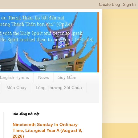
English Hymns
News
Suy Gẫm
Mùa Chay
Lòng Thương Xót Chúa
Bài đăng nổi bật
Nineteenth Sunday In Ordinary
Time, Liturgical Year A (August 9,
2026)