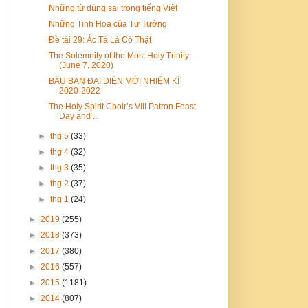
Những từ dùng sai trong tiếng Việt
Những Tinh Hoa của Tư Tưởng
Đề tài 29: Ác Tà Là Có Thật
The Solemnity of the Most Holy Trinity
(June 7, 2020)
BẦU BAN ĐẠI DIỆN MỚI NHIỆM KÌ
2020-2022
The Holy Spirit Choir’s VIII Patron Feast
Day and ...
►
thg 5
(33)
►
thg 4
(32)
►
thg 3
(35)
►
thg 2
(37)
►
thg 1
(24)
►
2019
(255)
►
2018
(373)
►
2017
(380)
►
2016
(557)
►
2015
(1181)
►
2014
(807)