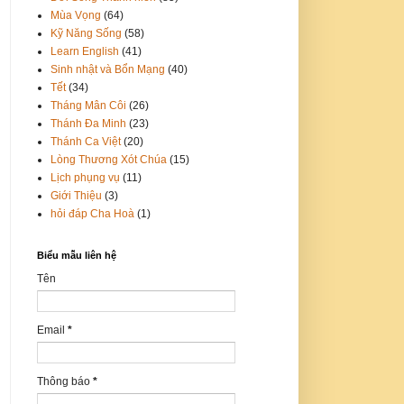
Mùa Vọng
(64)
Kỹ Năng Sống
(58)
Learn English
(41)
Sinh nhật và Bổn Mạng
(40)
Tết
(34)
Tháng Mân Côi
(26)
Thánh Đa Minh
(23)
Thánh Ca Việt
(20)
Lòng Thương Xót Chúa
(15)
Lịch phụng vụ
(11)
Giới Thiệu
(3)
hỏi đáp Cha Hoà
(1)
Biểu mẫu liên hệ
Tên
Email
*
Thông báo
*