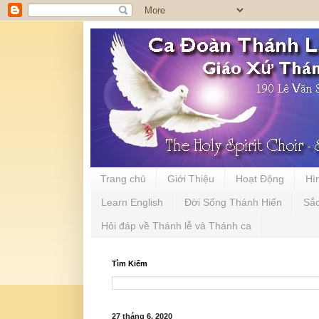
Trang chủ
Giới Thiệu
Hoạt Động
Hì
Learn English
Đời Sống Thánh Hiến
Sắ
Hỏi đáp về Thánh lễ và Thánh ca
Tìm Kiếm
27 tháng 6, 2020