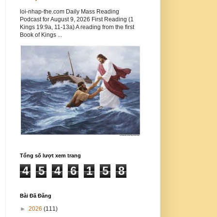
loi-nhap-the.com Daily Mass Reading
Podcast for August 9, 2026 First Reading (1
Kings 19:9a, 11-13a) A reading from the first
Book of Kings ...
Tổng số lượt xem trang
4
5
4
6
1
5
8
Bài Đã Đăng
►
2026
(111)