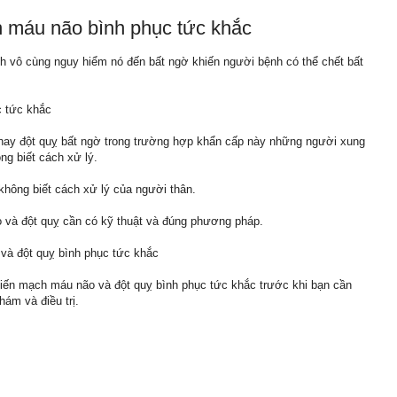
h máu não bình phục tức khắc
h vô cùng nguy hiểm nó đến bất ngờ khiến người bệnh có thể chết bất
c tức khắc
 hay đột quỵ bất ngờ trong trường hợp khẩn cấp này những người xung
ng biết cách xử lý.
không biết cách xử lý của người thân.
 và đột quỵ cần có kỹ thuật và đúng phương pháp.
và đột quỵ bình phục tức khắc
biến mạch máu não và đột quỵ bình phục tức khắc trước khi bạn cần
ám và điều trị.