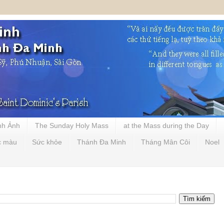
nh Ảnh
The Sunday Holy Mass
at the Mass during the Day
c màu
Sức khỏe
Thánh Đa Minh
Tháng Mân Côi
Noel