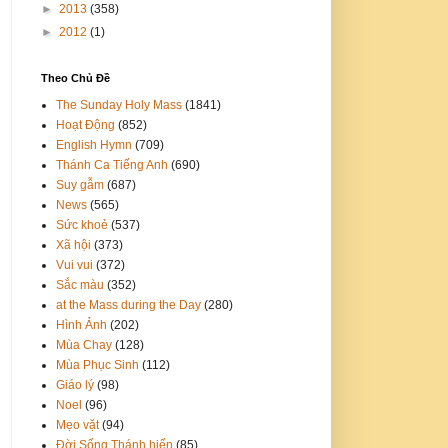
►
2013
(358)
►
2012
(1)
Theo Chủ Đề
The Sunday Holy Mass
(1841)
Hoạt Động
(852)
English Hymn
(709)
Thánh Ca Tiếng Anh
(690)
Suy gẫm
(687)
News
(565)
Sức khoẻ
(537)
Xã hội
(373)
Vui vui
(372)
Sắc màu
(352)
at the Mass during the Day
(280)
Hình Ảnh
(202)
Mùa Chay
(128)
Mùa Phục Sinh
(112)
Giáo lý
(98)
Noel
(96)
Mẹo vặt
(94)
Đời Sống Thánh hiến
(85)