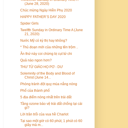
(June 28, 2020)
Chúc mừng Ngày Hiền Phụ 2020
HAPPY FATHER’S DAY 2020
Spider Girls
Twelfth Sunday in Ordinary Time A (June
21, 2020)
Nước Mỹ có kỳ thị hay không?
* Thủ đoạn mới của những tên trộm ..
Ăn thứ này coi chừng bị cụt tứ chi
Quả nào ngon hơn?
THƯ TỪ GIÁO HỌ PƠ - DƯ
Solemnity of the Body and Blood of
Christ (June 14...
Phòng tránh đột quỵ mùa nắng nóng
Phố của thành phố
5 địa điểm nóng nhất trên trái đất
Tầng ozone bảo vệ trái đất chống lại cái
gì?
Lời trăn trối của vua hề Charlot
Tại sao một giờ có 60 phút, 1 phút có 60
giây mà m...