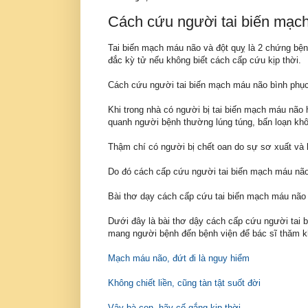
Cách cứu người tai biến mạc
Tai biến mạch máu não và đột quỵ là 2 chứng bện
đắc kỳ tử nếu không biết cách cấp cứu kịp thời.
Cách cứu người tai biến mạch máu não bình phụ
Khi trong nhà có người bị tai biến mạch máu não
quanh người bệnh thường lúng túng, bấn loạn khô
Thậm chí có người bị chết oan do sự sơ xuất và 
Do đó cách cấp cứu người tai biến mạch máu não
Bài thơ dạy cách cấp cứu tai biến mạch máu não 
Dưới đây là bài thơ dậy cách cấp cứu người tai 
mang người bệnh đến bệnh viện để bác sĩ thăm kh
Mạch máu não, đứt đi là nguy hiểm
Không chiết liền, cũng tàn tật suốt đời
Vậy bà con, hãy cố gắng kịp thời