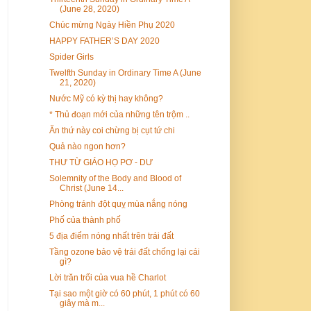
(June 28, 2020)
Chúc mừng Ngày Hiền Phụ 2020
HAPPY FATHER’S DAY 2020
Spider Girls
Twelfth Sunday in Ordinary Time A (June
21, 2020)
Nước Mỹ có kỳ thị hay không?
* Thủ đoạn mới của những tên trộm ..
Ăn thứ này coi chừng bị cụt tứ chi
Quả nào ngon hơn?
THƯ TỪ GIÁO HỌ PƠ - DƯ
Solemnity of the Body and Blood of
Christ (June 14...
Phòng tránh đột quỵ mùa nắng nóng
Phố của thành phố
5 địa điểm nóng nhất trên trái đất
Tầng ozone bảo vệ trái đất chống lại cái
gì?
Lời trăn trối của vua hề Charlot
Tại sao một giờ có 60 phút, 1 phút có 60
giây mà m...