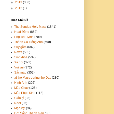
►
2013
(358)
►
2012
(1)
Theo Chủ Đề
The Sunday Holy Mass
(1841)
Hoạt Động
(852)
English Hymn
(709)
Thánh Ca Tiếng Anh
(690)
Suy gẫm
(687)
News
(565)
Sức khoẻ
(537)
Xã hội
(373)
Vui vui
(372)
Sắc màu
(352)
at the Mass during the Day
(280)
Hình Ảnh
(202)
Mùa Chay
(128)
Mùa Phục Sinh
(112)
Giáo lý
(98)
Noel
(96)
Mẹo vặt
(94)
Đời Sống Thánh hiến
(85)