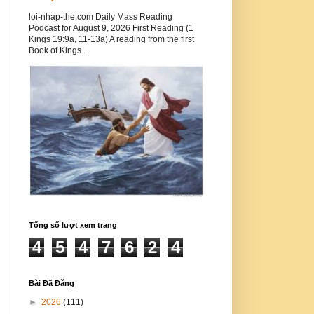
loi-nhap-the.com Daily Mass Reading
Podcast for August 9, 2026 First Reading (1
Kings 19:9a, 11-13a) A reading from the first
Book of Kings ...
Tổng số lượt xem trang
4
5
4
7
6
2
4
Bài Đã Đăng
►
2026
(111)