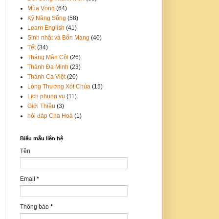
Mùa Vọng
(64)
Kỹ Năng Sống
(58)
Learn English
(41)
Sinh nhật và Bổn Mạng
(40)
Tết
(34)
Tháng Mân Côi
(26)
Thánh Đa Minh
(23)
Thánh Ca Việt
(20)
Lòng Thương Xót Chúa
(15)
Lịch phụng vụ
(11)
Giới Thiệu
(3)
hỏi đáp Cha Hoà
(1)
Biểu mẫu liên hệ
Tên
Email
*
Thông báo
*