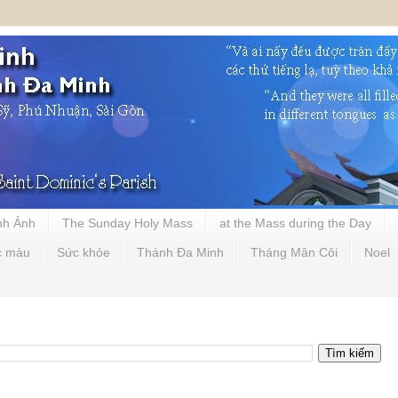
nh Ảnh
The Sunday Holy Mass
at the Mass during the Day
c màu
Sức khỏe
Thánh Đa Minh
Tháng Mân Côi
Noel