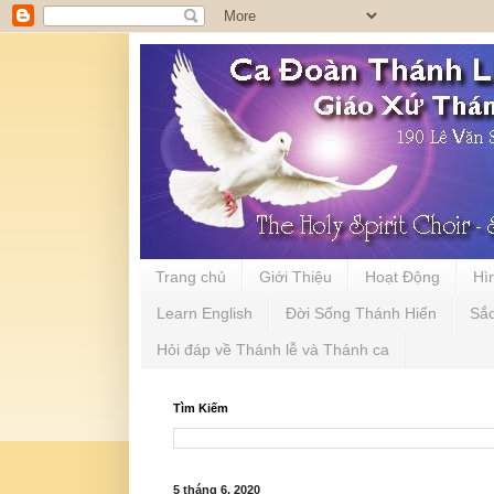
Trang chủ
Giới Thiệu
Hoạt Động
Hì
Learn English
Đời Sống Thánh Hiến
Sắ
Hỏi đáp về Thánh lễ và Thánh ca
Tìm Kiếm
5 tháng 6, 2020