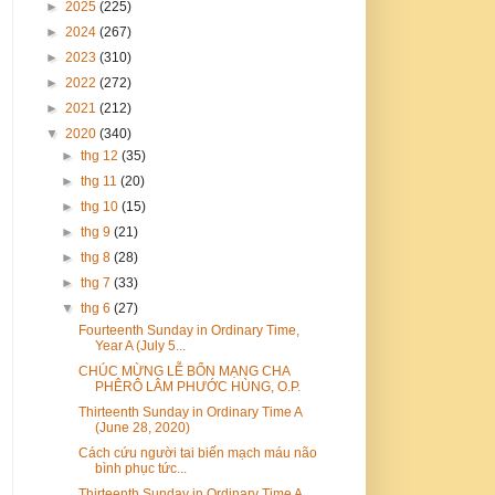
►
2025
(225)
►
2024
(267)
►
2023
(310)
►
2022
(272)
►
2021
(212)
▼
2020
(340)
►
thg 12
(35)
►
thg 11
(20)
►
thg 10
(15)
►
thg 9
(21)
►
thg 8
(28)
►
thg 7
(33)
▼
thg 6
(27)
Fourteenth Sunday in Ordinary Time,
Year A (July 5...
CHÚC MỪNG LỄ BỔN MẠNG CHA
PHÊRÔ LÂM PHƯỚC HÙNG, O.P.
Thirteenth Sunday in Ordinary Time A
(June 28, 2020)
Cách cứu người tai biến mạch máu não
bình phục tức...
Thirteenth Sunday in Ordinary Time A