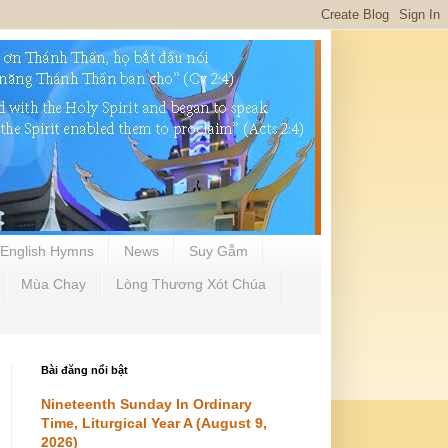
English Hymns
News
Suy Gẫm
Mùa Chay
Lòng Thương Xót Chúa
Bài đăng nổi bật
Nineteenth Sunday In Ordinary
Time, Liturgical Year A (August 9,
2026)