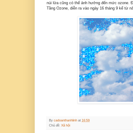
núi lửa cũng có thể ảnh hưởng đến mức ozone. Đó
Tầng Ozone, diễn ra vào ngày 16 tháng 9 kể từ n
By
cadoanthanhlinh
at
16:59
Chủ đề:
Xã hội