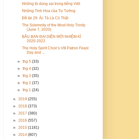
Những từ dùng sai trong tiếng Việt
Những Tinh Hoa của Tư Tưởng
Đề tài 29: Ác Tà Là Có Thật
The Solemnity of the Most Holy Trinity
(June 7, 2020)
BẦU BAN ĐẠI DIỆN MỚI NHIỆM KÌ
2020-2022
The Holy Spirit Choir’s VIII Patron Feast
Day and ...
►
thg 5
(33)
►
thg 4
(32)
►
thg 3
(35)
►
thg 2
(37)
►
thg 1
(24)
►
2019
(255)
►
2018
(373)
►
2017
(380)
►
2016
(557)
►
2015
(1181)
►
2014
(807)