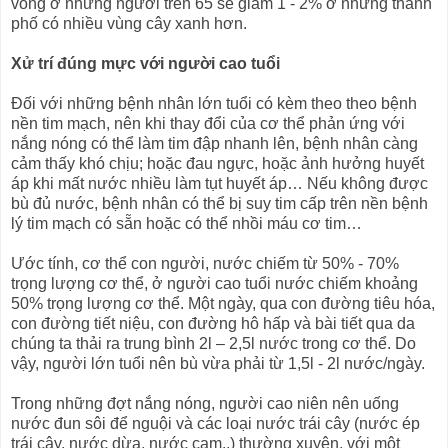
vong ở những người trên 65 sẽ giảm 1 - 2% ở những thành
phố có nhiều vùng cây xanh hơn.
Xử trí đúng mực với người cao tuổi
Đối với những bệnh nhân lớn tuổi có kèm theo theo bệnh
nền tim mạch, nên khi thay đổi của cơ thể phản ứng với
nắng nóng có thể làm tim đập nhanh lên, bệnh nhân càng
cảm thấy khó chịu; hoặc đau ngực, hoặc ảnh hưởng huyết
áp khi mất nước nhiều làm tụt huyết áp… Nếu không được
bù đủ nước, bệnh nhân có thể bị suy tim cấp trên nền bệnh
lý tim mạch có sẵn hoặc có thể nhồi máu cơ tim…
Ước tính, cơ thể con người, nước chiếm từ 50% - 70%
trọng lượng cơ thể, ở người cao tuổi nước chiếm khoảng
50% trọng lượng cơ thể. Một ngày, qua con đường tiêu hóa,
con đường tiết niệu, con đường hô hấp và bài tiết qua da
chúng ta thải ra trung bình 2l – 2,5l nước trong cơ thể. Do
vậy, người lớn tuổi nên bù vừa phải từ 1,5l - 2l nước/ngày.
Trong những đợt nắng nóng, người cao niên nên uống
nước đun sôi để nguội và các loại nước trái cây (nước ép
trái cây, nước dừa, nước cam..) thường xuyên, với một