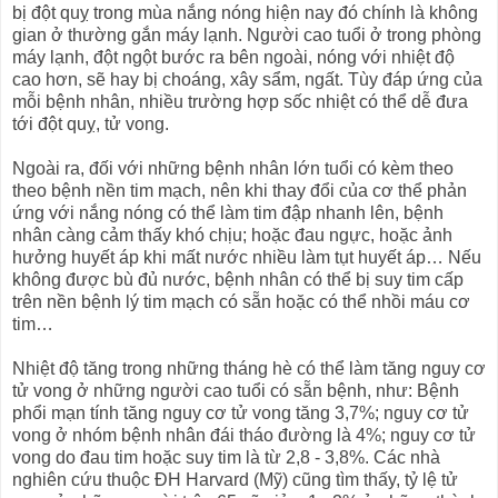
bị đột quỵ trong mùa nắng nóng hiện nay đó chính là không
gian ở thường gắn máy lạnh. Người cao tuổi ở trong phòng
máy lạnh, đột ngột bước ra bên ngoài, nóng với nhiệt độ
cao hơn, sẽ hay bị choáng, xây sẩm, ngất. Tùy đáp ứng của
mỗi bệnh nhân, nhiều trường hợp sốc nhiệt có thể dễ đưa
tới đột quỵ, tử vong.
Ngoài ra, đối với những bệnh nhân lớn tuổi có kèm theo
theo bệnh nền tim mạch, nên khi thay đổi của cơ thể phản
ứng với nắng nóng có thể làm tim đập nhanh lên, bệnh
nhân càng cảm thấy khó chịu; hoặc đau ngực, hoặc ảnh
hưởng huyết áp khi mất nước nhiều làm tụt huyết áp… Nếu
không được bù đủ nước, bệnh nhân có thể bị suy tim cấp
trên nền bệnh lý tim mạch có sẵn hoặc có thể nhồi máu cơ
tim…
Nhiệt độ tăng trong những tháng hè có thể làm tăng nguy cơ
tử vong ở những người cao tuổi có sẵn bệnh, như: Bệnh
phổi mạn tính tăng nguy cơ tử vong tăng 3,7%; nguy cơ tử
vong ở nhóm bệnh nhân đái tháo đường là 4%; nguy cơ tử
vong do đau tim hoặc suy tim là từ 2,8 - 3,8%. Các nhà
nghiên cứu thuộc ĐH Harvard (Mỹ) cũng tìm thấy, tỷ lệ tử