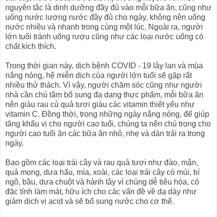
nguyên tắc là dinh dưỡng đầy đủ vào mỗi bữa ăn, cũng như
uống nước lượng nước đầy đủ cho ngày, không nên uống
nước nhiều và nhanh trong cùng một lúc. Ngoài ra, người
lớn tuổi tránh uống rượu cũng như các loại nước uống có
chất kích thích.
Trong thời gian này, dịch bệnh COVID - 19 lây lan và mùa
nắng nóng, hệ miễn dịch của người lớn tuổi sẽ gặp rất
nhiều thử thách. Vì vậy, người chăm sóc cũng như người
nhà cần chú tâm bổ sung đa dạng thực phẩm, mỗi bữa ăn
nên giàu rau củ quả tươi giàu các vitamin thiết yếu như
vitamin C. Đồng thời, trong những ngày nắng nóng, để giúp
tăng khẩu vị cho người cao tuổi, chúng ta nên chú trọng cho
người cao tuổi ăn các bữa ăn nhỏ, nhẹ và dàn trải ra trong
ngày.
Bao gồm các loại trái cây và rau quả tươi như đào, mận,
quả mọng, dưa hấu, mía, xoài, các loại trái cây có múi, bí
ngô, bầu, dưa chuột và hành tây vì chúng dễ tiêu hóa, có
đặc tính làm mát, hữu ích cho các vấn đề về dạ dày như
giảm dịch vị acid và sẽ bổ sung nước cho cơ thể.