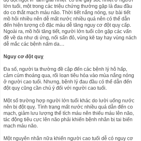
lớn tuổi, một trong các triệu chứng thường gặp là đau đầu
do co thắt mạch máu não. Thời tiết nắng nóng, sự bài tiết
mồ hôi nhiều nên dễ mất nước nhiều quá nên có thể dẫn
đến hiện tượng cô đặc máu dễ tăng nguy cơ đột quỵ cấp.
Ngoài ra, mồ hôi tăng tiết, người lớn tuổi còn gặp các vấn
đề về da như dị ứng, nổi sẩn đỏ, vùng kẽ tay hay vùng nách
dễ mắc các bệnh nấm da…
Nguy cơ đột quỵ
Đa số, người ta thường đề cập đến các bệnh lý hô hấp,
cảm cúm thoáng qua, rối loạn tiêu hóa vào mùa nắng nóng
ở người cao tuổi. Nhưng, bệnh lý đau đầu có thể dẫn đến
đột quỵ cũng cần chú ý đối với người cao tuổi.
Một số trường hợp người lớn tuổi khác do lười uống nước
nên bị đột quỵ. Tình trạng mất nước nhiều quá dẫn đến co
mạch, giảm lưu lượng thể tích máu nên thiếu máu lên não,
tác động tiêu cực lên não phải khiến bệnh nhân bị tai biến
mạch máu não.
Một nguyên nhân nữa khiến người cao tuổi dễ có nguy cơ