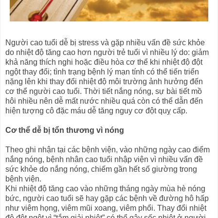
Người cao tuổi dễ bị stress và gặp nhiều vấn đề sức khỏe
do nhiệt độ tăng cao hơn người trẻ tuổi vì nhiều lý do: giảm
khả năng thích nghi hoặc điều hòa cơ thể khi nhiệt độ đột
ngột thay đổi; tình trạng bệnh lý mạn tính có thể tiến triển
nặng lên khi thay đổi nhiệt độ môi trường ảnh hưởng đến
cơ thể người cao tuổi. Thời tiết nắng nóng, sự bài tiết mồ
hôi nhiều nên dễ mất nước nhiều quá còn có thể dẫn đến
hiện tượng cô đặc máu dễ tăng nguy cơ đột quỵ cấp.
Cơ thể dễ bị tổn thương vì nóng
Theo ghi nhận tại các bệnh viện, vào những ngày cao điểm
nắng nóng, bệnh nhân cao tuổi nhập viện vì nhiều vấn đề
sức khỏe do nắng nóng, chiếm gần hết số giường trong
bệnh viện.
Khi nhiệt độ tăng cao vào những tháng ngày mùa hè nóng
bức, người cao tuổi sẽ hay gặp các bệnh về đường hô hấp
như viêm họng, viêm mũi xoang, viêm phổi. Thay đổi nhiệt
độ đột ngột vì “tắm giải nhiệt” có thể gây sốc nhiệt ở người