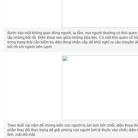
Bước vào một không gian đông người, lạ lẫm, mọi người thường có thói quen
lấp những bối rối. Điện thoại xen giữa những bữa tiệc. Có một thói quen cố h
trong trạng thái cần kiểm tra điện thoại khẩn cấp để khỏi nghĩ ra câu chuyện 
bối rối với người bên cạnh.
Theo đuổi vài năm để chứng kiến con người bị ám ảnh bởi chiếc điện thoại t
phần thay đổi thực trạng để giải phóng con người bớt lệ thuộc vào chiếc điện th
tình, mặt đối mặt.